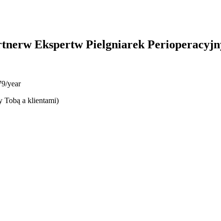
rtnerw Ekspertw Pielgniarek Perioperacyjn
9/year
y Tobą a klientami)