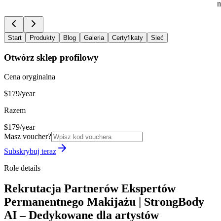
m
Start
Produkty
Blog
Galeria
Certyfikaty
Sieć
Otwórz sklep profilowy
Cena oryginalna
$179/year
Razem
$179/year
Masz voucher?
Subskrybuj teraz
Role details
Rekrutacja Partnerów Ekspertów
Permanentnego Makijażu | StrongBody
AI – Dedykowane dla artystów