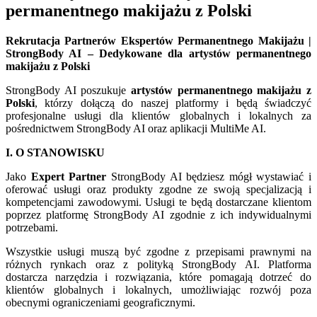
permanentnego makijażu z Polski
Rekrutacja Partnerów Ekspertów Permanentnego Makijażu |
StrongBody AI – Dedykowane dla artystów permanentnego
makijażu z Polski
StrongBody AI poszukuje
artystów permanentnego makijażu z
Polski
, którzy dołączą do naszej platformy i będą świadczyć
profesjonalne usługi dla klientów globalnych i lokalnych za
pośrednictwem StrongBody AI oraz aplikacji MultiMe AI.
I. O STANOWISKU
Jako
Expert Partner
StrongBody AI będziesz mógł wystawiać i
oferować usługi oraz produkty zgodne ze swoją specjalizacją i
kompetencjami zawodowymi. Usługi te będą dostarczane klientom
poprzez platformę StrongBody AI zgodnie z ich indywidualnymi
potrzebami.
Wszystkie usługi muszą być zgodne z przepisami prawnymi na
różnych rynkach oraz z polityką StrongBody AI. Platforma
dostarcza narzędzia i rozwiązania, które pomagają dotrzeć do
klientów globalnych i lokalnych, umożliwiając rozwój poza
obecnymi ograniczeniami geograficznymi.