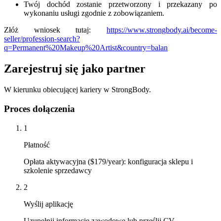
Twój dochód zostanie przetworzony i przekazany po
wykonaniu usługi zgodnie z zobowiązaniem.
Złóż wniosek tutaj:
https://www.strongbody.ai/become-
seller/profession-search?
q=Permanent%20Makeup%20Artist&country=balan
Zarejestruj się jako partner
W kierunku obiecującej kariery w StrongBody.
Proces dołączenia
1
Płatność
Opłata aktywacyjna ($179/year): konfiguracja sklepu i
szkolenie sprzedawcy
2
Wyślij aplikację
Uzupełnij informacje zawodowe lub prześlij CV