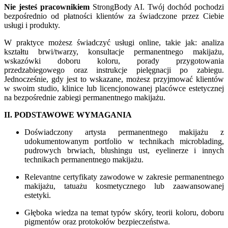
Nie jesteś pracownikiem
StrongBody AI. Twój dochód pochodzi
bezpośrednio od płatności klientów za świadczone przez Ciebie
usługi i produkty.
W praktyce możesz świadczyć usługi online, takie jak: analiza
kształtu brwi/twarzy, konsultacje permanentnego makijażu,
wskazówki doboru koloru, porady przygotowania
przedzabiegowego oraz instrukcje pielęgnacji po zabiegu.
Jednocześnie, gdy jest to wskazane, możesz przyjmować klientów
w swoim studio, klinice lub licencjonowanej placówce estetycznej
na bezpośrednie zabiegi permanentnego makijażu.
II. PODSTAWOWE WYMAGANIA
Doświadczony artysta permanentnego makijażu z
udokumentowanym portfolio w technikach microblading,
pudrowych brwiach, blushingu ust, eyelinerze i innych
technikach permanentnego makijażu.
Relevantne certyfikaty zawodowe w zakresie permanentnego
makijażu, tatuażu kosmetycznego lub zaawansowanej
estetyki.
Głęboka wiedza na temat typów skóry, teorii koloru, doboru
pigmentów oraz protokołów bezpieczeństwa.