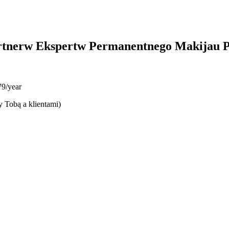
rtnerw Ekspertw Permanentnego Makijau 
9/year
y Tobą a klientami)