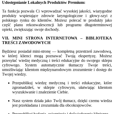
Udostępnianie Lokalnych Produktów Premium:
Ta funkcja pozwala Ci wprowadzać wysokiej jakości, wiarygodne
produkty wspierające zdrowie laryngologiczne i głowy-szyi z
polskiego rynku do klientów. Możesz polecać te produkty jako
część planu rekonwalescencji lub programu długoterminowej
opieki, zwiększając swoje dochody.
VII. MINI STRONA INTERNETOWA – BIBLIOTEKA
TREŚCI ZAWODOWYCH
Będziesz posiadał mini-stronę — kompletną przestrzeń zawodową,
w której klienci mogą poznawać Twoją ekspertyzę. Możesz
przesyłać wiedzę medyczną i treści edukacyjne do swojego sklepu
cyfrowego. System automatycznie tłumaczy Twoje treści,
umożliwiając klientom międzynarodowym zrozumienie i dostęp do
Twojej wiedzy.
Przepublikuj wiedzę medyczną i treści edukacyjne, które
zgromadziłeś, w sklepie cyfrowym, ułatwiając klientom
wyszukiwanie i znalezienie Ciebie.
Nasz system działa jako Twój tłumacz, dzięki czemu wiedza
jest przekładana i zrozumiała dla obcokrajowców.
Przepublikuj badania, osiągnięcia i doświadczenia kliniczne.