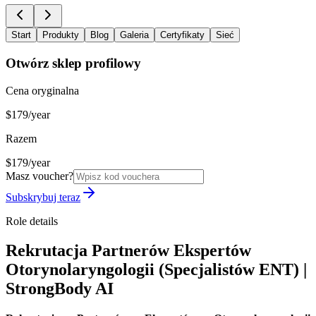
Start
Produkty
Blog
Galeria
Certyfikaty
Sieć
Otwórz sklep profilowy
Cena oryginalna
$179/year
Razem
$179/year
Masz voucher?
Subskrybuj teraz
Role details
Rekrutacja Partnerów Ekspertów
Otorynolaryngologii (Specjalistów ENT) |
StrongBody AI