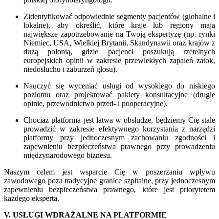
Zidentyfikować odpowiednie segmenty pacjentów (globalne i
lokalne), aby określić, które kraje lub regiony mają
największe zapotrzebowanie na Twoją ekspertyzę (np. rynki
Niemiec, USA, Wielkiej Brytanii, Skandynawii oraz krajów z
dużą polonią, gdzie pacjenci poszukują rzetelnych
europejskich opinii w zakresie przewlekłych zapaleń zatok,
niedosłuchu i zaburzeń głosu).
Nauczyć się wyceniać usługi od wysokiego do niskiego
poziomu oraz projektować pakiety konsultacyjne (drugie
opinie, przewodnictwo przed- i pooperacyjne).
Chociaż platforma jest łatwa w obsłudze, będziemy Cię stale
prowadzić w zakresie efektywnego korzystania z narzędzi
platformy przy jednoczesnym zachowaniu zgodności i
zapewnieniu bezpieczeństwa prawnego przy prowadzeniu
międzynarodowego biznesu.
Naszym celem jest wsparcie Cię w poszerzaniu wpływu
zawodowego poza tradycyjne granice szpitalne, przy jednoczesnym
zapewnieniu bezpieczeństwa prawnego, które jest priorytetem
każdego eksperta.
V. USŁUGI WDRAŻALNE NA PLATFORMIE