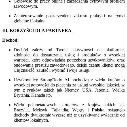
Gotowość do pracy online i zarządzania cyfrowym profilem
zawodowym.
Zainteresowanie poszerzeniem zakresu praktyki na rynki
globalne i lokalne.
III. KORZYŚCI DLA PARTNERA
Dochód:
Dochód zależy od Twojej aktywności na platformie,
zdolności do dostarczania usług i produktów o wysokiej
wartości, które odpowiadają potrzebom użytkowników, oraz
budowania prestiżu zawodowego, dzięki czemu klienci mogą
Cię znaleźć, zaufać i wybrać Twoje usługi.
Użytkownicy StrongBody AI pochodzą z wielu krajów o
wysokiej gotowości do płacenia za usługi wysokiej jakości, w
tym z rynków takich jak Niemcy, USA, Japonia, Wielka
Brytania, Kanada itp.
Wielu pełnoetatowych partnerów z krajów takich jak
Brazylia, Meksyk, Tajlandia, Węgry i
Polska
osiągnęło
dochody dwukrotnie wyższe niż te uzyskiwane wyłącznie od
klientów lokalnych.