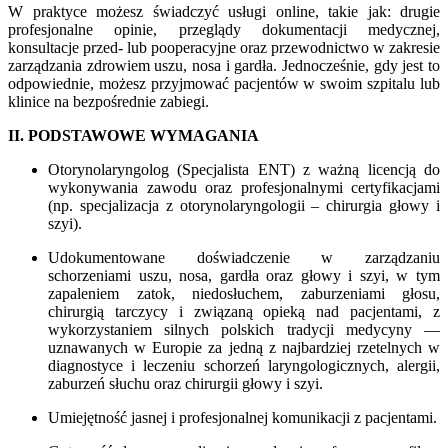
W praktyce możesz świadczyć usługi online, takie jak: drugie
profesjonalne opinie, przeglądy dokumentacji medycznej,
konsultacje przed- lub pooperacyjne oraz przewodnictwo w zakresie
zarządzania zdrowiem uszu, nosa i gardła. Jednocześnie, gdy jest to
odpowiednie, możesz przyjmować pacjentów w swoim szpitalu lub
klinice na bezpośrednie zabiegi.
II. PODSTAWOWE WYMAGANIA
Otorynolaryngolog (Specjalista ENT) z ważną licencją do
wykonywania zawodu oraz profesjonalnymi certyfikacjami
(np. specjalizacja z otorynolaryngologii – chirurgia głowy i
szyi).
Udokumentowane doświadczenie w zarządzaniu
schorzeniami uszu, nosa, gardła oraz głowy i szyi, w tym
zapaleniem zatok, niedosłuchem, zaburzeniami głosu,
chirurgią tarczycy i związaną opieką nad pacjentami, z
wykorzystaniem silnych polskich tradycji medycyny —
uznawanych w Europie za jedną z najbardziej rzetelnych w
diagnostyce i leczeniu schorzeń laryngologicznych, alergii,
zaburzeń słuchu oraz chirurgii głowy i szyi.
Umiejętność jasnej i profesjonalnej komunikacji z pacjentami.