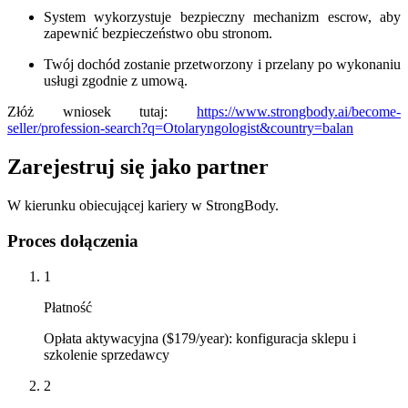
System wykorzystuje bezpieczny mechanizm escrow, aby
zapewnić bezpieczeństwo obu stronom.
Twój dochód zostanie przetworzony i przelany po wykonaniu
usługi zgodnie z umową.
Złóż wniosek tutaj:
https://www.strongbody.ai/become-
seller/profession-search?q=Otolaryngologist&country=balan
Zarejestruj się jako partner
W kierunku obiecującej kariery w StrongBody.
Proces dołączenia
1
Płatność
Opłata aktywacyjna ($179/year): konfiguracja sklepu i
szkolenie sprzedawcy
2