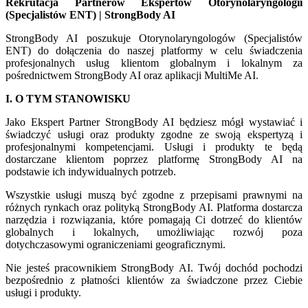
Rekrutacja Partnerów Ekspertów Otorynolaryngologii
(Specjalistów ENT) | StrongBody AI
StrongBody AI poszukuje Otorynolaryngologów (Specjalistów
ENT) do dołączenia do naszej platformy w celu świadczenia
profesjonalnych usług klientom globalnym i lokalnym za
pośrednictwem StrongBody AI oraz aplikacji MultiMe AI.
I. O TYM STANOWISKU
Jako Ekspert Partner StrongBody AI będziesz mógł wystawiać i
świadczyć usługi oraz produkty zgodne ze swoją ekspertyzą i
profesjonalnymi kompetencjami. Usługi i produkty te będą
dostarczane klientom poprzez platformę StrongBody AI na
podstawie ich indywidualnych potrzeb.
Wszystkie usługi muszą być zgodne z przepisami prawnymi na
różnych rynkach oraz polityką StrongBody AI. Platforma dostarcza
narzędzia i rozwiązania, które pomagają Ci dotrzeć do klientów
globalnych i lokalnych, umożliwiając rozwój poza
dotychczasowymi ograniczeniami geograficznymi.
Nie jesteś pracownikiem StrongBody AI. Twój dochód pochodzi
bezpośrednio z płatności klientów za świadczone przez Ciebie
usługi i produkty.