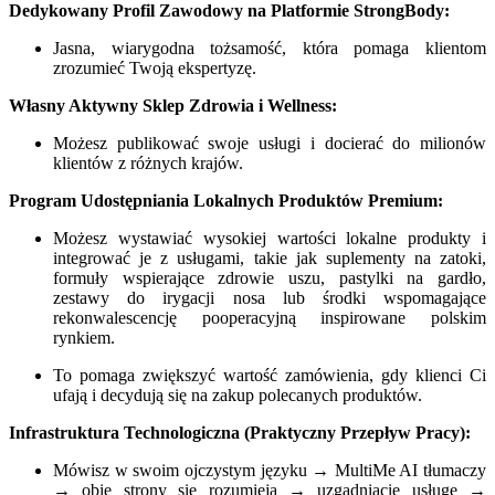
Dedykowany Profil Zawodowy na Platformie StrongBody:
Jasna, wiarygodna tożsamość, która pomaga klientom
zrozumieć Twoją ekspertyzę.
Własny Aktywny Sklep Zdrowia i Wellness:
Możesz publikować swoje usługi i docierać do milionów
klientów z różnych krajów.
Program Udostępniania Lokalnych Produktów Premium:
Możesz wystawiać wysokiej wartości lokalne produkty i
integrować je z usługami, takie jak suplementy na zatoki,
formuły wspierające zdrowie uszu, pastylki na gardło,
zestawy do irygacji nosa lub środki wspomagające
rekonwalescencję pooperacyjną inspirowane polskim
rynkiem.
To pomaga zwiększyć wartość zamówienia, gdy klienci Ci
ufają i decydują się na zakup polecanych produktów.
Infrastruktura Technologiczna (Praktyczny Przepływ Pracy):
Mówisz w swoim ojczystym języku → MultiMe AI tłumaczy
→ obie strony się rozumieją → uzgadniacie usługę →