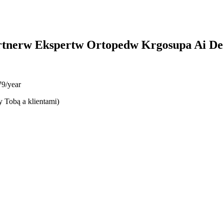
rtnerw Ekspertw Ortopedw Krgosupa Ai D
9/year
y Tobą a klientami)