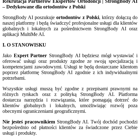
Rekrutacja Partnerów Ekspertów Ortodoncji | StrongBody AI
– Dedykowane dla ortodontów z Polski
StrongBody AI poszukuje
ortodontów z Polski
, którzy dołączą do
naszej platformy i będą świadczyć profesjonalne usługi dla klientów
globalnych i lokalnych za pośrednictwem StrongBody AI oraz
aplikacji MultiMe AI.
I. O STANOWISKU
Jako
Expert Partner
StrongBody AI będziesz mógł wystawiać i
oferować usługi oraz produkty zgodne ze swoją specjalizacją i
kompetencjami zawodowymi. Usługi te będą dostarczane klientom
poprzez platformę StrongBody AI zgodnie z ich indywidualnymi
potrzebami.
Wszystkie usługi muszą być zgodne z przepisami prawnymi na
różnych rynkach oraz z polityką StrongBody AI. Platforma
dostarcza narzędzia i rozwiązania, które pomagają dotrzeć do
klientów globalnych i lokalnych, umożliwiając rozwój poza
obecnymi ograniczeniami geograficznymi.
Nie jesteś pracownikiem
StrongBody AI. Twój dochód pochodzi
bezpośrednio od płatności klientów za świadczone przez Ciebie
usługi i produkty.