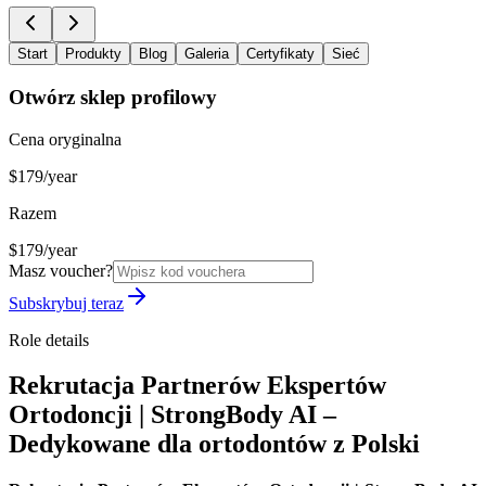
Start
Produkty
Blog
Galeria
Certyfikaty
Sieć
Otwórz sklep profilowy
Cena oryginalna
$179/year
Razem
$179/year
Masz voucher?
Subskrybuj teraz
Role details
Rekrutacja Partnerów Ekspertów
Ortodoncji | StrongBody AI –
Dedykowane dla ortodontów z Polski