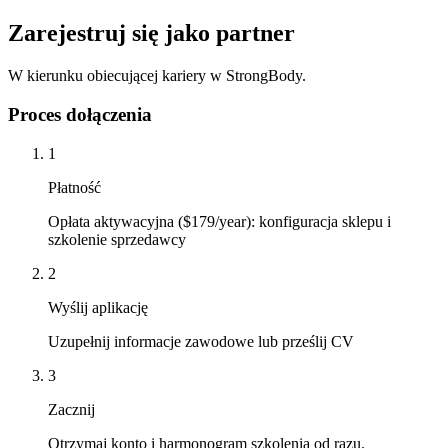
Zarejestruj się jako partner
W kierunku obiecującej kariery w StrongBody.
Proces dołączenia
1
Płatność
Opłata aktywacyjna ($179/year): konfiguracja sklepu i
szkolenie sprzedawcy
2
Wyślij aplikację
Uzupełnij informacje zawodowe lub prześlij CV
3
Zacznij
Otrzymaj konto i harmonogram szkolenia od razu.