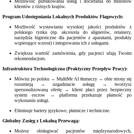
Możliwość publikowania usług i docierania do milionów
klientów z różnych krajów.
Program Udostępniania Lokalnych Produktów Flagowych:
Możliwość wystawiania wysokiej jakości produktów z
polskiego rynku (np. akcesoria do alignerów, retainery,
narzędzia higieniczne dla pacjentów z aparatami, produkty
wspierające wzrost) i integrowania ich z usługami.
Zwiększa wartość zamówienia, gdy pacjenci ufają Twoim
rekomendacjom.
Infrastruktura Technologiczna (Praktyczny Przepływ Pracy):
Mówisz po polsku → MultiMe AI tłumaczy → obie strony się
rozumieją → uzgadniacie usługę → tworzysz
spersonalizowaną ofertę → klient płaci przez bezpieczny
system escrow → platforma przekazuje płatność po
wykonaniu usługi.
Eliminuje bariery językowe, płatnicze i techniczne.
Globalny Zasięg z Lokalną Przewagą:
Możesz obsługiwać pacjentów międzynarodowych,