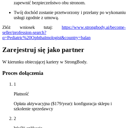
zapewnić bezpieczeństwo obu stronom.
Twój dochód zostanie przetworzony i przelany po wykonaniu
usługi zgodnie z umową.
Złóż wniosek tutaj:
https://www.strongbody.ai/become-
seller/profession-search?
q=Pediatric%20Ophthalmologist&country=balan
Zarejestruj się jako partner
W kierunku obiecującej kariery w StrongBody.
Proces dołączenia
1
Płatność
Opłata aktywacyjna ($179/year): konfiguracja sklepu i
szkolenie sprzedawcy
2