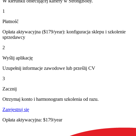
W kierunku obiecującej kariery w StrongBody.
1
Płatność
Opłata aktywacyjna ($179/year): konfiguracja sklepu i szkolenie
sprzedawcy
2
Wyślij aplikację
Uzupełnij informacje zawodowe lub prześlij CV
3
Zacznij
Otrzymaj konto i harmonogram szkolenia od razu.
Zarejestruj się
Opłata aktywacyjna: $179/year