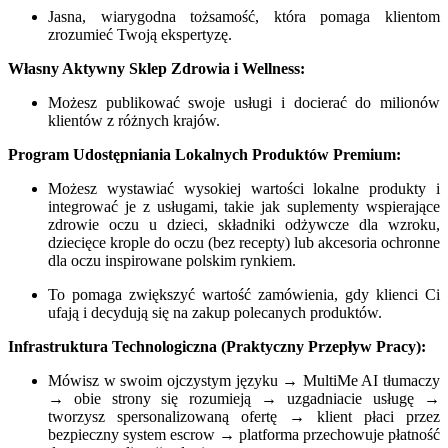
Jasna, wiarygodna tożsamość, która pomaga klientom
zrozumieć Twoją ekspertyzę.
Własny Aktywny Sklep Zdrowia i Wellness:
Możesz publikować swoje usługi i docierać do milionów
klientów z różnych krajów.
Program Udostępniania Lokalnych Produktów Premium:
Możesz wystawiać wysokiej wartości lokalne produkty i
integrować je z usługami, takie jak suplementy wspierające
zdrowie oczu u dzieci, składniki odżywcze dla wzroku,
dziecięce krople do oczu (bez recepty) lub akcesoria ochronne
dla oczu inspirowane polskim rynkiem.
To pomaga zwiększyć wartość zamówienia, gdy klienci Ci
ufają i decydują się na zakup polecanych produktów.
Infrastruktura Technologiczna (Praktyczny Przepływ Pracy):
Mówisz w swoim ojczystym języku → MultiMe AI tłumaczy
→ obie strony się rozumieją → uzgadniacie usługę →
tworzysz spersonalizowaną ofertę → klient płaci przez
bezpieczny system escrow → platforma przechowuje płatność