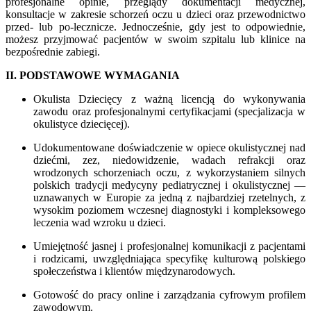
profesjonalne opinie, przeglądy dokumentacji medycznej,
konsultacje w zakresie schorzeń oczu u dzieci oraz przewodnictwo
przed- lub po-lecznicze. Jednocześnie, gdy jest to odpowiednie,
możesz przyjmować pacjentów w swoim szpitalu lub klinice na
bezpośrednie zabiegi.
II. PODSTAWOWE WYMAGANIA
Okulista Dziecięcy z ważną licencją do wykonywania
zawodu oraz profesjonalnymi certyfikacjami (specjalizacja w
okulistyce dziecięcej).
Udokumentowane doświadczenie w opiece okulistycznej nad
dziećmi, zez, niedowidzenie, wadach refrakcji oraz
wrodzonych schorzeniach oczu, z wykorzystaniem silnych
polskich tradycji medycyny pediatrycznej i okulistycznej —
uznawanych w Europie za jedną z najbardziej rzetelnych, z
wysokim poziomem wczesnej diagnostyki i kompleksowego
leczenia wad wzroku u dzieci.
Umiejętność jasnej i profesjonalnej komunikacji z pacjentami
i rodzicami, uwzględniająca specyfikę kulturową polskiego
społeczeństwa i klientów międzynarodowych.
Gotowość do pracy online i zarządzania cyfrowym profilem
zawodowym.