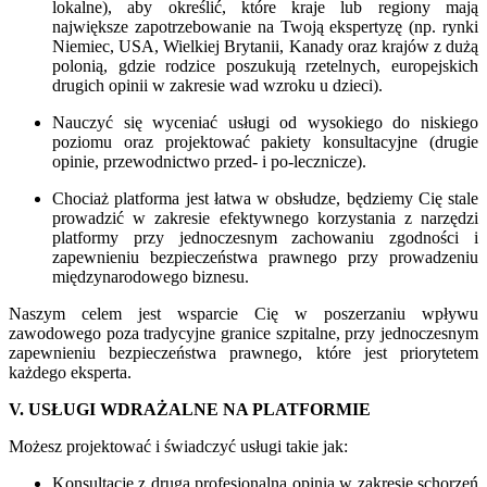
lokalne), aby określić, które kraje lub regiony mają
największe zapotrzebowanie na Twoją ekspertyzę (np. rynki
Niemiec, USA, Wielkiej Brytanii, Kanady oraz krajów z dużą
polonią, gdzie rodzice poszukują rzetelnych, europejskich
drugich opinii w zakresie wad wzroku u dzieci).
Nauczyć się wyceniać usługi od wysokiego do niskiego
poziomu oraz projektować pakiety konsultacyjne (drugie
opinie, przewodnictwo przed- i po-lecznicze).
Chociaż platforma jest łatwa w obsłudze, będziemy Cię stale
prowadzić w zakresie efektywnego korzystania z narzędzi
platformy przy jednoczesnym zachowaniu zgodności i
zapewnieniu bezpieczeństwa prawnego przy prowadzeniu
międzynarodowego biznesu.
Naszym celem jest wsparcie Cię w poszerzaniu wpływu
zawodowego poza tradycyjne granice szpitalne, przy jednoczesnym
zapewnieniu bezpieczeństwa prawnego, które jest priorytetem
każdego eksperta.
V. USŁUGI WDRAŻALNE NA PLATFORMIE
Możesz projektować i świadczyć usługi takie jak:
Konsultacje z drugą profesjonalną opinią w zakresie schorzeń