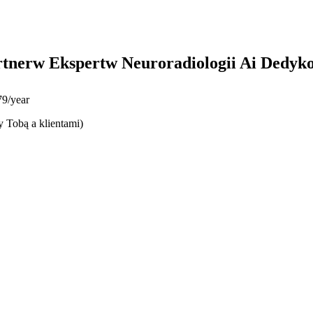
rtnerw Ekspertw Neuroradiologii Ai Dedyk
9/year
y Tobą a klientami)