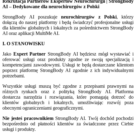
Rekrutacja Partnerów Ekspertów Neurochirurgii | StrongBody
AI – Dedykowane dla neurochirurgów z Polski
StrongBody AI poszukuje
neurochirurgów z Polski
, którzy
dołączą do naszej platformy i będą świadczyć profesjonalne usługi
dla klientów globalnych i lokalnych za pośrednictwem StrongBody
AI oraz aplikacji MultiMe AI.
I. O STANOWISKU
Jako
Expert Partner
StrongBody AI będziesz mógł wystawiać i
oferować usługi oraz produkty zgodne ze swoją specjalizacją i
kompetencjami zawodowymi. Usługi te będą dostarczane klientom
poprzez platformę StrongBody AI zgodnie z ich indywidualnymi
potrzebami.
Wszystkie usługi muszą być zgodne z przepisami prawnymi na
różnych rynkach oraz z polityką StrongBody AI. Platforma
dostarcza narzędzia i rozwiązania, które pomagają dotrzeć do
klientów globalnych i lokalnych, umożliwiając rozwój poza
obecnymi ograniczeniami geograficznymi.
Nie jesteś pracownikiem
StrongBody AI. Twój dochód pochodzi
bezpośrednio od płatności klientów za świadczone przez Ciebie
usługi i produkty.