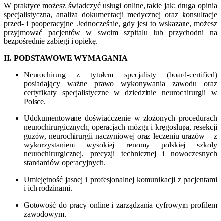
W praktyce możesz świadczyć usługi online, takie jak: druga opinia
specjalistyczna, analiza dokumentacji medycznej oraz konsultacje
przed- i pooperacyjne. Jednocześnie, gdy jest to wskazane, możesz
przyjmować pacjentów w swoim szpitalu lub przychodni na
bezpośrednie zabiegi i opiekę.
II. PODSTAWOWE WYMAGANIA
Neurochirurg z tytułem specjalisty (board-certified)
posiadający ważne prawo wykonywania zawodu oraz
certyfikaty specjalistyczne w dziedzinie neurochirurgii w
Polsce.
Udokumentowane doświadczenie w złożonych procedurach
neurochirurgicznych, operacjach mózgu i kręgosłupa, resekcji
guzów, neurochirurgii naczyniowej oraz leczeniu urazów – z
wykorzystaniem wysokiej renomy polskiej szkoły
neurochirurgicznej, precyzji technicznej i nowoczesnych
standardów operacyjnych.
Umiejętność jasnej i profesjonalnej komunikacji z pacjentami
i ich rodzinami.
Gotowość do pracy online i zarządzania cyfrowym profilem
zawodowym.