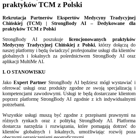
praktyków TCM z Polski
Rekrutacja Partnerów Ekspertów Medycyny Tradycyjnej
Chińskiej (TCM) | StrongBody AI – Dedykowane dla
praktyków TCM z Polski
StrongBody AI poszukuje
licencjonowanych praktyków
Medycyny Tradycyjnej Chińskiej z Polski
, którzy dołączą do
naszej platformy i będą świadczyć profesjonalne usługi dla klientów
globalnych i lokalnych za pośrednictwem StrongBody AI oraz
aplikacji MultiMe AI.
I. O STANOWISKU
Jako
Expert Partner
StrongBody AI będziesz mógł wystawiać i
oferować usługi oraz produkty zgodne ze swoją specjalizacją i
kompetencjami zawodowymi. Usługi te będą dostarczane klientom
poprzez platformę StrongBody AI zgodnie z ich indywidualnymi
potrzebami.
Wszystkie usługi muszą być zgodne z przepisami prawnymi na
różnych rynkach oraz z polityką StrongBody AI. Platforma
dostarcza narzędzia i rozwiązania, które pomagają dotrzeć do
klientów globalnych i lokalnych, umożliwiając rozwój poza
obecnymi ograniczeniami geograficznymi.