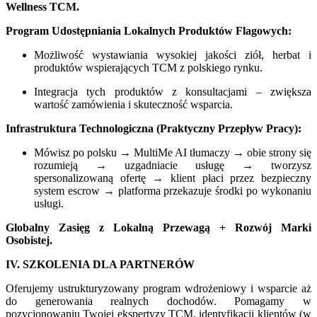
Wellness TCM.
Program Udostępniania Lokalnych Produktów Flagowych:
Możliwość wystawiania wysokiej jakości ziół, herbat i
produktów wspierających TCM z polskiego rynku.
Integracja tych produktów z konsultacjami – zwiększa
wartość zamówienia i skuteczność wsparcia.
Infrastruktura Technologiczna (Praktyczny Przepływ Pracy):
Mówisz po polsku → MultiMe AI tłumaczy → obie strony się
rozumieją → uzgadniacie usługę → tworzysz
spersonalizowaną ofertę → klient płaci przez bezpieczny
system escrow → platforma przekazuje środki po wykonaniu
usługi.
Globalny Zasięg z Lokalną Przewagą + Rozwój Marki
Osobistej.
IV. SZKOLENIA DLA PARTNERÓW
Oferujemy ustrukturyzowany program wdrożeniowy i wsparcie aż
do generowania realnych dochodów. Pomagamy w
pozycjonowaniu Twojej ekspertyzy TCM, identyfikacji klientów (w