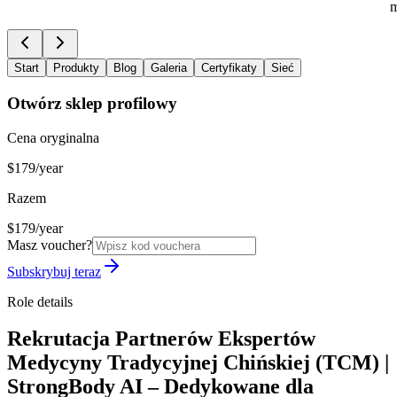
m
Start
Produkty
Blog
Galeria
Certyfikaty
Sieć
Otwórz sklep profilowy
Cena oryginalna
$179/year
Razem
$179/year
Masz voucher?
Subskrybuj teraz
Role details
Rekrutacja Partnerów Ekspertów
Medycyny Tradycyjnej Chińskiej (TCM) |
StrongBody AI – Dedykowane dla