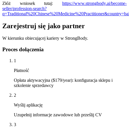
Złóż wniosek tutaj:
https://www.strongbody.ai/become-
seller/profession-search?
q=Traditional%20Chinese%20Medicine%20Practitioner&country=ba
Zarejestruj się jako partner
W kierunku obiecującej kariery w StrongBody.
Proces dołączenia
1
Płatność
Opłata aktywacyjna ($179/year): konfiguracja sklepu i
szkolenie sprzedawcy
2
Wyślij aplikację
Uzupełnij informacje zawodowe lub prześlij CV
3