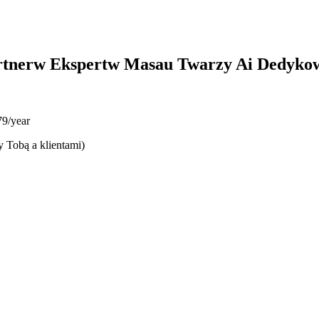
rtnerw Ekspertw Masau Twarzy Ai Dedyko
9/year
y Tobą a klientami)