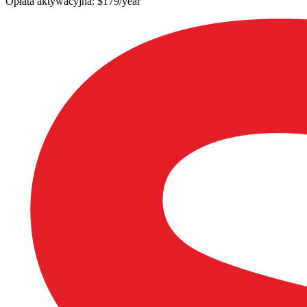
Opłata aktywacyjna: $179/year