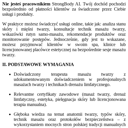
Nie jesteś pracownikiem
StrongBody AI. Twój dochód pochodzi
bezpośrednio od płatności klientów za świadczone przez Ciebie
usługi i produkty.
W praktyce możesz świadczyć usługi online, takie jak: analiza stanu
skóry i mięśni twarzy, konsultacje technik masażu twarzy,
wskazówki rutyn samo-masażu, rekomendacje produktów oraz
monitorowanie postępów. Jednocześnie, gdy jest to wskazane,
możesz przyjmować klientów w swoim spa, klinice lub
licencjonowanej placówce estetycznej na bezpośrednie sesje masażu
twarzy.
II. PODSTAWOWE WYMAGANIA
Doświadczony terapeuta masażu twarzy z
udokumentowanym doświadczeniem w profesjonalnych
masażach twarzy i technikach drenażu limfatycznego.
Relevantne certyfikaty zawodowe (masaż twarzy, drenaż
limfatyczny, estetyka, pielęgnacja skóry lub licencjonowana
terapia manualna).
Głęboka wiedza na temat anatomii twarzy, typów skóry,
technik masażu oraz protokołów bezpieczeństwa – z
wykorzystaniem mocnych stron polskiej tradycji manualnych