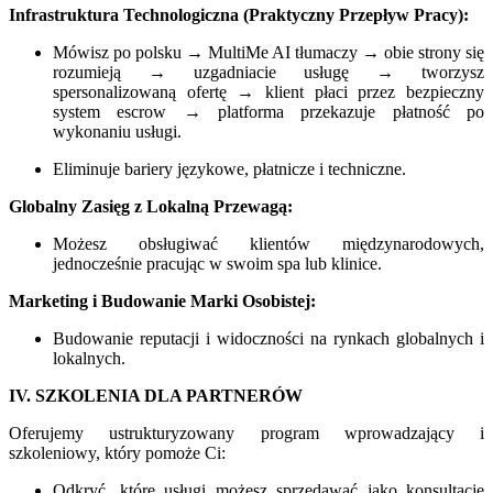
Infrastruktura Technologiczna (Praktyczny Przepływ Pracy):
Mówisz po polsku → MultiMe AI tłumaczy → obie strony się
rozumieją → uzgadniacie usługę → tworzysz
spersonalizowaną ofertę → klient płaci przez bezpieczny
system escrow → platforma przekazuje płatność po
wykonaniu usługi.
Eliminuje bariery językowe, płatnicze i techniczne.
Globalny Zasięg z Lokalną Przewagą:
Możesz obsługiwać klientów międzynarodowych,
jednocześnie pracując w swoim spa lub klinice.
Marketing i Budowanie Marki Osobistej:
Budowanie reputacji i widoczności na rynkach globalnych i
lokalnych.
IV. SZKOLENIA DLA PARTNERÓW
Oferujemy ustrukturyzowany program wprowadzający i
szkoleniowy, który pomoże Ci:
Odkryć, które usługi możesz sprzedawać jako konsultacje