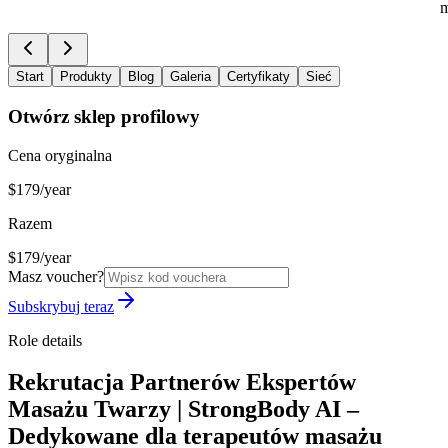
m
Start
Produkty
Blog
Galeria
Certyfikaty
Sieć
Otwórz sklep profilowy
Cena oryginalna
$179/year
Razem
$179/year
Masz voucher?
Subskrybuj teraz
Role details
Rekrutacja Partnerów Ekspertów
Masażu Twarzy | StrongBody AI –
Dedykowane dla terapeutów masażu