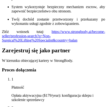
System wykorzystuje bezpieczny mechanizm escrow, aby
zapewnić bezpieczeństwo obu stronom.
Twój dochód zostanie przetworzony i przekazany po
wykonaniu usługi zgodnie z zobowiązaniem.
Złóż wniosek tutaj:
https://www.strongbody.ai/become-
seller/profession-search?q=Non-
Surgical%20Lifting%20Specialist&country=balan
Zarejestruj się jako partner
W kierunku obiecującej kariery w StrongBody.
Proces dołączenia
1
Płatność
Opłata aktywacyjna ($179/year): konfiguracja sklepu i
szkolenie sprzedawcy