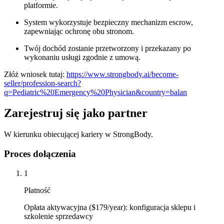
platformie.
System wykorzystuje bezpieczny mechanizm escrow,
zapewniając ochronę obu stronom.
Twój dochód zostanie przetworzony i przekazany po
wykonaniu usługi zgodnie z umową.
Złóż wniosek tutaj:
https://www.strongbody.ai/become-
seller/profession-search?
q=Pediatric%20Emergency%20Physician&country=balan
Zarejestruj się jako partner
W kierunku obiecującej kariery w StrongBody.
Proces dołączenia
1
Płatność
Opłata aktywacyjna ($179/year): konfiguracja sklepu i
szkolenie sprzedawcy