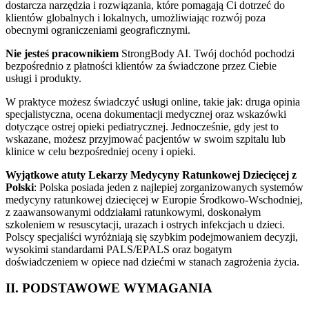
dostarcza narzędzia i rozwiązania, które pomagają Ci dotrzeć do
klientów globalnych i lokalnych, umożliwiając rozwój poza
obecnymi ograniczeniami geograficznymi.
Nie jesteś pracownikiem
StrongBody AI. Twój dochód pochodzi
bezpośrednio z płatności klientów za świadczone przez Ciebie
usługi i produkty.
W praktyce możesz świadczyć usługi online, takie jak: druga opinia
specjalistyczna, ocena dokumentacji medycznej oraz wskazówki
dotyczące ostrej opieki pediatrycznej. Jednocześnie, gdy jest to
wskazane, możesz przyjmować pacjentów w swoim szpitalu lub
klinice w celu bezpośredniej oceny i opieki.
Wyjątkowe atuty Lekarzy Medycyny Ratunkowej Dziecięcej z
Polski
: Polska posiada jeden z najlepiej zorganizowanych systemów
medycyny ratunkowej dziecięcej w Europie Środkowo-Wschodniej,
z zaawansowanymi oddziałami ratunkowymi, doskonałym
szkoleniem w resuscytacji, urazach i ostrych infekcjach u dzieci.
Polscy specjaliści wyróżniają się szybkim podejmowaniem decyzji,
wysokimi standardami PALS/EPALS oraz bogatym
doświadczeniem w opiece nad dziećmi w stanach zagrożenia życia.
II. PODSTAWOWE WYMAGANIA