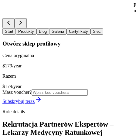
P
m
Start
Produkty
Blog
Galeria
Certyfikaty
Sieć
Otwórz sklep profilowy
Cena oryginalna
$179/year
Razem
$179/year
Masz voucher?
Subskrybuj teraz
Role details
Rekrutacja Partnerów Ekspertów –
Lekarzy Medycyny Ratunkowej