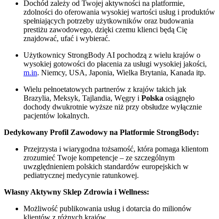
Dochód zależy od Twojej aktywności na platformie,
zdolności do oferowania wysokiej wartości usług i produktów
spełniających potrzeby użytkowników oraz budowania
prestiżu zawodowego, dzięki czemu klienci będą Cię
znajdować, ufać i wybierać.
Użytkownicy StrongBody AI pochodzą z wielu krajów o
wysokiej gotowości do płacenia za usługi wysokiej jakości,
m.in
. Niemcy, USA, Japonia, Wielka Brytania, Kanada itp.
Wielu pełnoetatowych partnerów z krajów takich jak
Brazylia, Meksyk, Tajlandia, Węgry i
Polska
osiągnęło
dochody dwukrotnie wyższe niż przy obsłudze wyłącznie
pacjentów lokalnych.
Dedykowany Profil Zawodowy na Platformie StrongBody:
Przejrzysta i wiarygodna tożsamość, która pomaga klientom
zrozumieć Twoje kompetencje – ze szczególnym
uwzględnieniem polskich standardów europejskich w
pediatrycznej medycynie ratunkowej.
Własny Aktywny Sklep Zdrowia i Wellness:
Możliwość publikowania usług i dotarcia do milionów
klientów z różnych krajów.