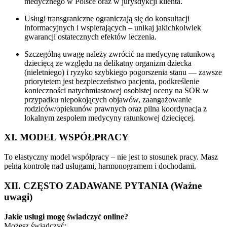
medycznego w Polsce oraz w jurysdykcji klienta.
Usługi transgraniczne ograniczają się do konsultacji
informacyjnych i wspierających – unikaj jakichkolwiek
gwarancji ostatecznych efektów leczenia.
Szczególną uwagę należy zwrócić na medycynę ratunkową
dziecięcą ze względu na delikatny organizm dziecka
(nieletniego) i ryzyko szybkiego pogorszenia stanu — zawsze
priorytetem jest bezpieczeństwo pacjenta, podkreślenie
konieczności natychmiastowej osobistej oceny na SOR w
przypadku niepokojących objawów, zaangażowanie
rodziców/opiekunów prawnych oraz pilna koordynacja z
lokalnym zespołem medycyny ratunkowej dziecięcej.
XI. MODEL WSPÓŁPRACY
To elastyczny model współpracy – nie jest to stosunek pracy. Masz
pełną kontrolę nad usługami, harmonogramem i dochodami.
XII. CZĘSTO ZADAWANE PYTANIA (Ważne
uwagi)
Jakie usługi mogę świadczyć online?
Możesz świadczyć: