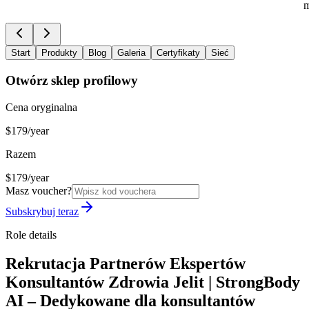
m
Start
Produkty
Blog
Galeria
Certyfikaty
Sieć
Otwórz sklep profilowy
Cena oryginalna
$179/year
Razem
$179/year
Masz voucher?
Subskrybuj teraz
Role details
Rekrutacja Partnerów Ekspertów
Konsultantów Zdrowia Jelit | StrongBody
AI – Dedykowane dla konsultantów