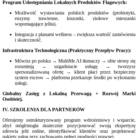
Program Udostępniania Lokalnych Produktów Flagowych:
Możliwość wystawiania polskich produktów (probiotyki,
enzymy trawienne, kiszonki, ziołowe mieszanki
wspomagające jelita).
Integracja z planami wellness – zwiększa wartość zamówienia
i skuteczność.
Infrastruktura Technologiczna (Praktyczny Przepływ Pracy):
Mówisz po polsku → MultiMe AI tłumaczy → obie strony się
rozumieją → uzgadniacie usługę → tworzysz
spersonalizowaną ofertę → klient płaci przez bezpieczny
system escrow → platforma przekazuje środki po wykonaniu
usługi.
Globalny Zasięg z Lokalną Przewagą + Rozwój Marki
Osobistej.
IV. SZKOLENIA DLA PARTNERÓW
Oferujemy ustrukturyzowany program wdrożeniowy i wsparcie,
abyś mógł/mogła skutecznie pozycjonować swoją ekspertyzę
zdrowia jelit online, identyfikować klientów oraz projektować
pakiety usług przy zachowaniu pełnej zgodności prawnej.