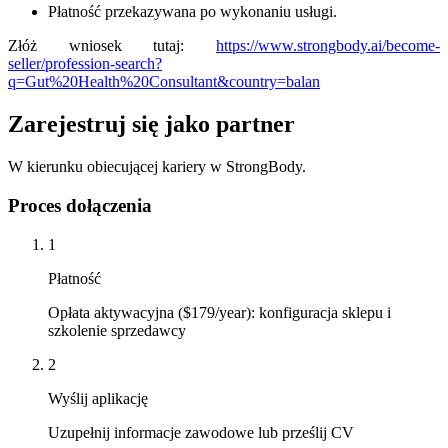
Płatność przekazywana po wykonaniu usługi.
Złóż wniosek tutaj:
https://www.strongbody.ai/become-
seller/profession-search?
q=Gut%20Health%20Consultant&country=balan
Zarejestruj się jako partner
W kierunku obiecującej kariery w StrongBody.
Proces dołączenia
1
Płatność
Opłata aktywacyjna ($179/year): konfiguracja sklepu i
szkolenie sprzedawcy
2
Wyślij aplikację
Uzupełnij informacje zawodowe lub prześlij CV