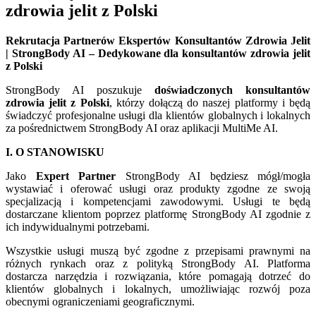
zdrowia jelit z Polski
Rekrutacja Partnerów Ekspertów Konsultantów Zdrowia Jelit
| StrongBody AI – Dedykowane dla konsultantów zdrowia jelit
z Polski
StrongBody AI poszukuje
doświadczonych konsultantów
zdrowia jelit z Polski
, którzy dołączą do naszej platformy i będą
świadczyć profesjonalne usługi dla klientów globalnych i lokalnych
za pośrednictwem StrongBody AI oraz aplikacji MultiMe AI.
I. O STANOWISKU
Jako
Expert Partner
StrongBody AI będziesz mógł/mogła
wystawiać i oferować usługi oraz produkty zgodne ze swoją
specjalizacją i kompetencjami zawodowymi. Usługi te będą
dostarczane klientom poprzez platformę StrongBody AI zgodnie z
ich indywidualnymi potrzebami.
Wszystkie usługi muszą być zgodne z przepisami prawnymi na
różnych rynkach oraz z polityką StrongBody AI. Platforma
dostarcza narzędzia i rozwiązania, które pomagają dotrzeć do
klientów globalnych i lokalnych, umożliwiając rozwój poza
obecnymi ograniczeniami geograficznymi.