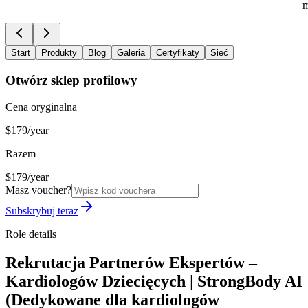
m
Start
Produkty
Blog
Galeria
Certyfikaty
Sieć
Otwórz sklep profilowy
Cena oryginalna
$179/year
Razem
$179/year
Masz voucher?
Subskrybuj teraz
Role details
Rekrutacja Partnerów Ekspertów –
Kardiologów Dziecięcych | StrongBody AI
(Dedykowane dla kardiologów