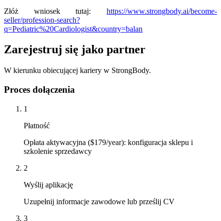
Złóż wniosek tutaj:
https://www.strongbody.ai/become-
seller/profession-search?
q=Pediatric%20Cardiologist&country=balan
Zarejestruj się jako partner
W kierunku obiecującej kariery w StrongBody.
Proces dołączenia
1
Płatność
Opłata aktywacyjna ($179/year): konfiguracja sklepu i
szkolenie sprzedawcy
2
Wyślij aplikację
Uzupełnij informacje zawodowe lub prześlij CV
3