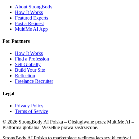
About StrongBody
How It Works
Featured Experts
Post a Request
MultiMe AI App
For Partners
How It Works
Find a Profession
Sell Globally
Build Your Site
Reflection
Freelance Recruiter
Legal
Privacy Policy
Terms of Service
©
2026
StrongBody AI Polska
– Obsługiwane przez MultiMe AI –
Platforma globalna. Wszelkie prawa zastrzeżone.
StrongBody AI Polska
to marketplace wellness łączący klientów i