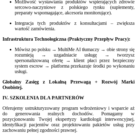
Możliwość wystawiania produktów wspierających zdrowie
sercowo-naczyniowe z polskiego rynku (suplementy,
preparaty wspomagające, akcesoria monitorujące).
Integracja tych produktów z konsultacjami – zwiększa
wartość zamówienia.
Infrastruktura Technologiczna (Praktyczny Przepływ Pracy):
Mówisz po polsku → MultiMe AI tłumaczy → obie strony się
rozumieją → uzgadniacie usługę → tworzysz
spersonalizowaną ofertę → klient płaci przez bezpieczny
system escrow → platforma przekazuje środki po wykonaniu
usługi.
Globalny Zasięg z Lokalną Przewagą + Rozwój Marki
Osobistej.
IV. SZKOLENIA DLA PARTNERÓW
Oferujemy ustrukturyzowany program wdrożeniowy i wsparcie aż
do generowania realnych dochodów. Pomagamy w
pozycjonowaniu Twojej ekspertyzy kardiologii interwencyjnej,
identyfikacji pacjentów oraz projektowaniu pakietów usług przy
zachowaniu pełnej zgodności prawnej.