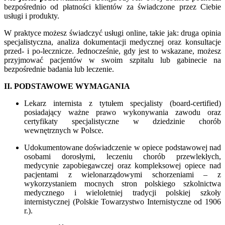
bezpośrednio od płatności klientów za świadczone przez Ciebie
usługi i produkty.
W praktyce możesz świadczyć usługi online, takie jak: druga opinia
specjalistyczna, analiza dokumentacji medycznej oraz konsultacje
przed- i po-lecznicze. Jednocześnie, gdy jest to wskazane, możesz
przyjmować pacjentów w swoim szpitalu lub gabinecie na
bezpośrednie badania lub leczenie.
II. PODSTAWOWE WYMAGANIA
Lekarz internista z tytułem specjalisty (board-certified)
posiadający ważne prawo wykonywania zawodu oraz
certyfikaty specjalistyczne w dziedzinie chorób
wewnętrznych w Polsce.
Udokumentowane doświadczenie w opiece podstawowej nad
osobami dorosłymi, leczeniu chorób przewlekłych,
medycynie zapobiegawczej oraz kompleksowej opiece nad
pacjentami z wielonarządowymi schorzeniami – z
wykorzystaniem mocnych stron polskiego szkolnictwa
medycznego i wieloletniej tradycji polskiej szkoły
internistycznej (Polskie Towarzystwo Internistyczne od 1906
r.).