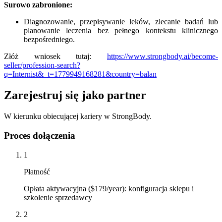
Surowo zabronione:
Diagnozowanie, przepisywanie leków, zlecanie badań lub
planowanie leczenia bez pełnego kontekstu klinicznego
bezpośredniego.
Złóż wniosek tutaj:
https://www.strongbody.ai/become-
seller/profession-search?
q=Internist&_t=1779949168281&country=balan
Zarejestruj się jako partner
W kierunku obiecującej kariery w StrongBody.
Proces dołączenia
1
Płatność
Opłata aktywacyjna ($179/year): konfiguracja sklepu i
szkolenie sprzedawcy
2