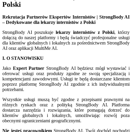
Polski
Rekrutacja Partnerów Ekspertów Internistów | StrongBody AI
– Dedykowane dla lekarzy internistów z Polski
StrongBody AI poszukuje
lekarzy internistów z Polski
, którzy
dołączą do naszej platformy i będą świadczyć profesjonalne usługi
dla klientów globalnych i lokalnych za pośrednictwem StrongBody
AI oraz aplikacji MultiMe AI.
I. O STANOWISKU
Jako
Expert Partner
StrongBody AI będziesz mógł wystawiać i
oferować usługi oraz produkty zgodne ze swoją specjalizacją i
kompetencjami zawodowymi. Usługi te będą dostarczane klientom
poprzez platformę StrongBody AI zgodnie z ich indywidualnymi
potrzebami.
Wszystkie usługi muszą być zgodne z przepisami prawnymi na
różnych rynkach oraz z polityką StrongBody AI. Platforma
dostarcza narzędzia i rozwiązania, które pomagają dotrzeć do
klientów globalnych i lokalnych, umożliwiając rozwój poza
obecnymi ograniczeniami geograficznymi.
Nie jesteś pracownikiem
StrongBody AI. Twój dochód pochodzi