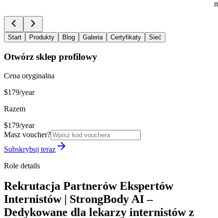
m
Start
Produkty
Blog
Galeria
Certyfikaty
Sieć
Otwórz sklep profilowy
Cena oryginalna
$179/year
Razem
$179/year
Masz voucher?
Subskrybuj teraz
Role details
Rekrutacja Partnerów Ekspertów
Internistów | StrongBody AI –
Dedykowane dla lekarzy internistów z