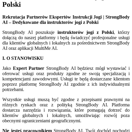
Polski
Rekrutacja Partnerów Ekspertów Instrukcji Jogi | StrongBody
AI – Dedykowane dla instruktorów jogi z Polski
StrongBody AI poszukuje
instruktorów jogi z Polski
, którzy
dołączą do naszej platformy i będą świadczyć profesjonalne usługi
dla klientów globalnych i lokalnych za pośrednictwem StrongBody
AI oraz aplikacji MultiMe AI.
I. O STANOWISKU
Jako
Expert Partner
StrongBody AI będziesz mógł wystawiać i
oferować usługi oraz produkty zgodne ze swoją specjalizacją i
kompetencjami zawodowymi. Usługi te będą dostarczane klientom
poprzez platformę StrongBody AI zgodnie z ich indywidualnymi
potrzebami.
Wszystkie usługi muszą być zgodne z przepisami prawnymi na
różnych rynkach oraz z polityką StrongBody AI. Platforma
dostarcza narzędzia i rozwiązania, które pomagają dotrzeć do
klientów globalnych i lokalnych, umożliwiając rozwój poza
obecnymi ograniczeniami geograficznymi.
Nie jesteś pracownikiem
StrongBody AI. Twój dochód pochodzi