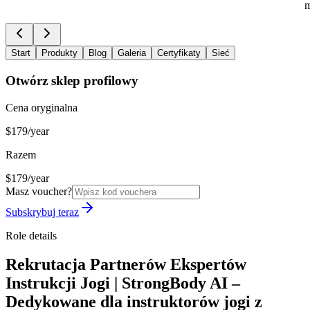
m
Start
Produkty
Blog
Galeria
Certyfikaty
Sieć
Otwórz sklep profilowy
Cena oryginalna
$179/year
Razem
$179/year
Masz voucher?
Subskrybuj teraz
Role details
Rekrutacja Partnerów Ekspertów
Instrukcji Jogi | StrongBody AI –
Dedykowane dla instruktorów jogi z