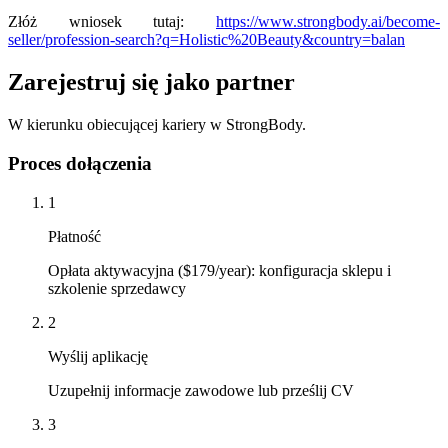
Złóż wniosek tutaj:
https://www.strongbody.ai/become-
seller/profession-search?q=Holistic%20Beauty&country=balan
Zarejestruj się jako partner
W kierunku obiecującej kariery w StrongBody.
Proces dołączenia
1
Płatność
Opłata aktywacyjna ($179/year): konfiguracja sklepu i
szkolenie sprzedawcy
2
Wyślij aplikację
Uzupełnij informacje zawodowe lub prześlij CV
3