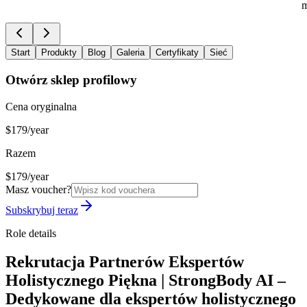
m
Start
Produkty
Blog
Galeria
Certyfikaty
Sieć
Otwórz sklep profilowy
Cena oryginalna
$179/year
Razem
$179/year
Masz voucher?
Subskrybuj teraz
Role details
Rekrutacja Partnerów Ekspertów
Holistycznego Piękna | StrongBody AI –
Dedykowane dla ekspertów holistycznego