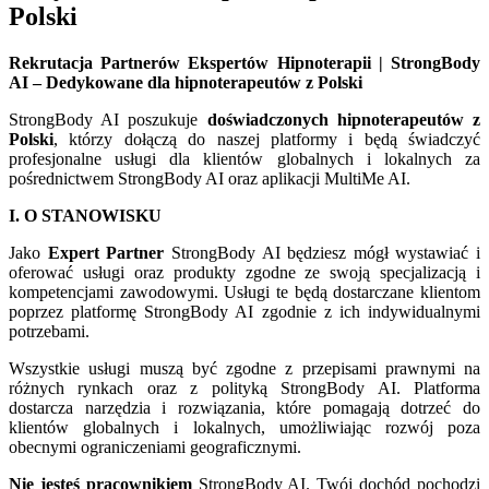
Polski
Rekrutacja Partnerów Ekspertów Hipnoterapii | StrongBody
AI – Dedykowane dla hipnoterapeutów z Polski
StrongBody AI poszukuje
doświadczonych hipnoterapeutów z
Polski
, którzy dołączą do naszej platformy i będą świadczyć
profesjonalne usługi dla klientów globalnych i lokalnych za
pośrednictwem StrongBody AI oraz aplikacji MultiMe AI.
I. O STANOWISKU
Jako
Expert Partner
StrongBody AI będziesz mógł wystawiać i
oferować usługi oraz produkty zgodne ze swoją specjalizacją i
kompetencjami zawodowymi. Usługi te będą dostarczane klientom
poprzez platformę StrongBody AI zgodnie z ich indywidualnymi
potrzebami.
Wszystkie usługi muszą być zgodne z przepisami prawnymi na
różnych rynkach oraz z polityką StrongBody AI. Platforma
dostarcza narzędzia i rozwiązania, które pomagają dotrzeć do
klientów globalnych i lokalnych, umożliwiając rozwój poza
obecnymi ograniczeniami geograficznymi.
Nie jesteś pracownikiem
StrongBody AI. Twój dochód pochodzi