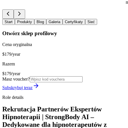
m
Start
Produkty
Blog
Galeria
Certyfikaty
Sieć
Otwórz sklep profilowy
Cena oryginalna
$179/year
Razem
$179/year
Masz voucher?
Subskrybuj teraz
Role details
Rekrutacja Partnerów Ekspertów
Hipnoterapii | StrongBody AI –
Dedykowane dla hipnoterapeutów z