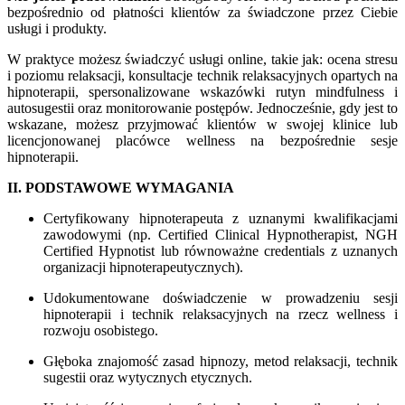
bezpośrednio od płatności klientów za świadczone przez Ciebie
usługi i produkty.
W praktyce możesz świadczyć usługi online, takie jak: ocena stresu
i poziomu relaksacji, konsultacje technik relaksacyjnych opartych na
hipnoterapii, spersonalizowane wskazówki rutyn mindfulness i
autosugestii oraz monitorowanie postępów. Jednocześnie, gdy jest to
wskazane, możesz przyjmować klientów w swojej klinice lub
licencjonowanej placówce wellness na bezpośrednie sesje
hipnoterapii.
II. PODSTAWOWE WYMAGANIA
Certyfikowany hipnoterapeuta z uznanymi kwalifikacjami
zawodowymi (np. Certified Clinical Hypnotherapist, NGH
Certified Hypnotist lub równoważne credentials z uznanych
organizacji hipnoterapeutycznych).
Udokumentowane doświadczenie w prowadzeniu sesji
hipnoterapii i technik relaksacyjnych na rzecz wellness i
rozwoju osobistego.
Głęboka znajomość zasad hipnozy, metod relaksacji, technik
sugestii oraz wytycznych etycznych.