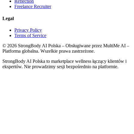
Reflection
Freelance Recruiter
Legal
Privacy Policy
Terms of Service
©
2026
StrongBody AI Polska
– Obsługiwane przez MultiMe AI –
Platforma globalna. Wszelkie prawa zastrzeżone.
StrongBody AI Polska
to marketplace wellness łączący klientów i
ekspertów. Nie prowadzimy sesji bezpośrednio na platformie.