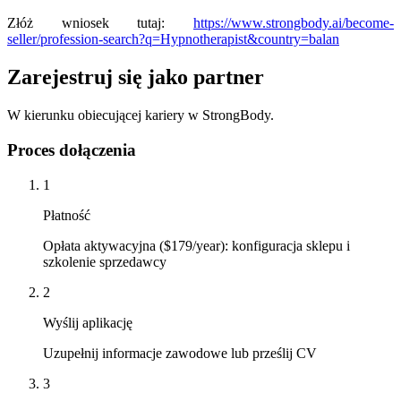
Złóż wniosek tutaj:
https://www.strongbody.ai/become-
seller/profession-search?q=Hypnotherapist&country=balan
Zarejestruj się jako partner
W kierunku obiecującej kariery w StrongBody.
Proces dołączenia
1
Płatność
Opłata aktywacyjna ($179/year): konfiguracja sklepu i
szkolenie sprzedawcy
2
Wyślij aplikację
Uzupełnij informacje zawodowe lub prześlij CV
3