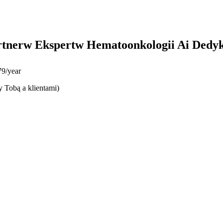
rtnerw Ekspertw Hematoonkologii Ai Dedy
9/year
y Tobą a klientami)