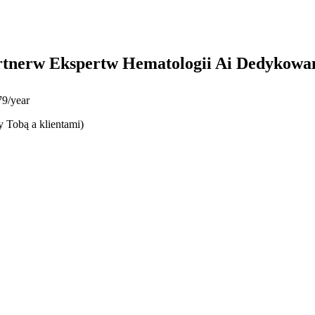
rtnerw Ekspertw Hematologii Ai Dedykowa
9/year
y Tobą a klientami)