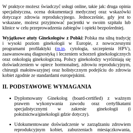
W praktyce możesz świadczyć usługi online, takie jak: druga opinia
specjalistyczna, ocena dokumentacji medycznej oraz wskazówki
dotyczące zdrowia reprodukcyjnego. Jednocześnie, gdy jest to
wskazane, możesz przyjmować pacjentki w swoim szpitalu lub
klinice w celu przeprowadzenia zabiegów i opieki bezpośredniej.
Wyjątkowe atuty Ginekologów z Polski
: Polska ma silną tradycję
i wysoki poziom ginekologii w Europie, z nowoczesnymi
programami profilaktyki (
m.in
. cytologia, szczepienia HPV),
zaawansowaną diagnostyką i leczeniem schorzeń ginekologicznych
oraz onkologią ginekologiczną. Polscy ginekolodzy wyróżniają się
doświadczeniem w opiece hormonalnej, zdrowiu reprodukcyjnym,
chirurgii małoinwazyjnej oraz holistycznym podejściu do zdrowia
kobiet zgodnie ze standardami europejskimi.
II. PODSTAWOWE WYMAGANIA
Dyplomowany Ginekolog (board-certified) z ważnym
prawem wykonywania zawodu oraz certyfikatami
specjalistycznymi w zakresie ginekologii (i
położnictwa/ginekologii gdzie dotyczy).
Udokumentowane doświadczenie w zarządzaniu zdrowiem
reprodukcyjnym kobiet, zaburzeniach miesiączkowania,