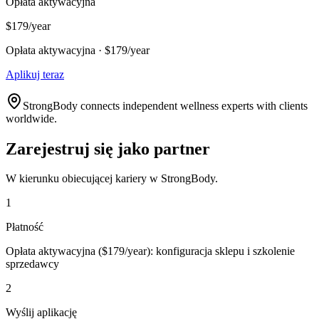
Opłata aktywacyjna
$179/year
Opłata aktywacyjna · $179/year
Aplikuj teraz
StrongBody connects independent wellness experts with clients
worldwide.
Zarejestruj się jako partner
W kierunku obiecującej kariery w StrongBody.
1
Płatność
Opłata aktywacyjna ($179/year): konfiguracja sklepu i szkolenie
sprzedawcy
2
Wyślij aplikację