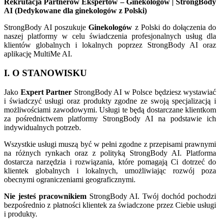
Rekrutacja Partnerów Ekspertów – Ginekologów | StrongBody
AI (Dedykowane dla ginekologów z Polski)
StrongBody AI poszukuje
Ginekologów
z Polski do dołączenia do
naszej platformy w celu świadczenia profesjonalnych usług dla
klientów globalnych i lokalnych poprzez StrongBody AI oraz
aplikację MultiMe AI.
I. O STANOWISKU
Jako
Expert Partner
StrongBody AI w Polsce będziesz wystawiać
i świadczyć usługi oraz produkty zgodne ze swoją specjalizacją i
możliwościami zawodowymi. Usługi te będą dostarczane klientkom
za pośrednictwem platformy StrongBody AI na podstawie ich
indywidualnych potrzeb.
Wszystkie usługi muszą być w pełni zgodne z przepisami prawnymi
na różnych rynkach oraz z polityką StrongBody AI. Platforma
dostarcza narzędzia i rozwiązania, które pomagają Ci dotrzeć do
klientek globalnych i lokalnych, umożliwiając rozwój poza
obecnymi ograniczeniami geograficznymi.
Nie jesteś pracownikiem
StrongBody AI. Twój dochód pochodzi
bezpośrednio z płatności klientek za świadczone przez Ciebie usługi
i produkty.