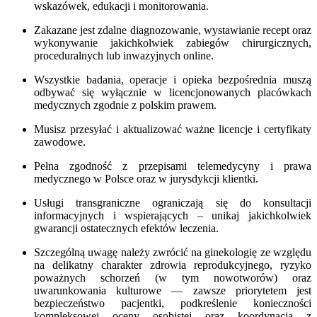
wskazówek, edukacji i monitorowania.
Zakazane jest zdalne diagnozowanie, wystawianie recept oraz
wykonywanie jakichkolwiek zabiegów chirurgicznych,
proceduralnych lub inwazyjnych online.
Wszystkie badania, operacje i opieka bezpośrednia muszą
odbywać się wyłącznie w licencjonowanych placówkach
medycznych zgodnie z polskim prawem.
Musisz przesyłać i aktualizować ważne licencje i certyfikaty
zawodowe.
Pełna zgodność z przepisami telemedycyny i prawa
medycznego w Polsce oraz w jurysdykcji klientki.
Usługi transgraniczne ograniczają się do konsultacji
informacyjnych i wspierających – unikaj jakichkolwiek
gwarancji ostatecznych efektów leczenia.
Szczególną uwagę należy zwrócić na ginekologię ze względu
na delikatny charakter zdrowia reprodukcyjnego, ryzyko
poważnych schorzeń (w tym nowotworów) oraz
uwarunkowania kulturowe — zawsze priorytetem jest
bezpieczeństwo pacjentki, podkreślenie konieczności
kompleksowej oceny osobistej oraz koordynacja z