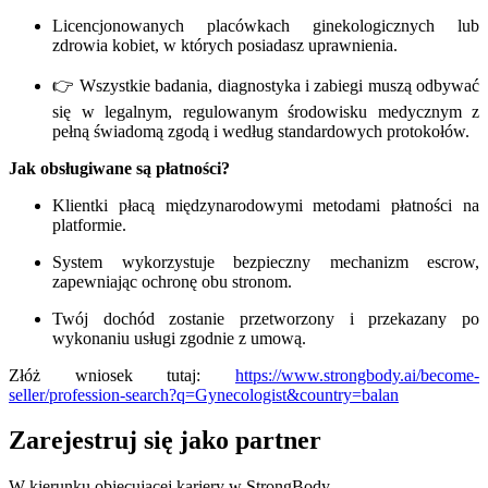
Licencjonowanych placówkach ginekologicznych lub
zdrowia kobiet, w których posiadasz uprawnienia.
👉 Wszystkie badania, diagnostyka i zabiegi muszą odbywać
się w legalnym, regulowanym środowisku medycznym z
pełną świadomą zgodą i według standardowych protokołów.
Jak obsługiwane są płatności?
Klientki płacą międzynarodowymi metodami płatności na
platformie.
System wykorzystuje bezpieczny mechanizm escrow,
zapewniając ochronę obu stronom.
Twój dochód zostanie przetworzony i przekazany po
wykonaniu usługi zgodnie z umową.
Złóż wniosek tutaj:
https://www.strongbody.ai/become-
seller/profession-search?q=Gynecologist&country=balan
Zarejestruj się jako partner
W kierunku obiecującej kariery w StrongBody.