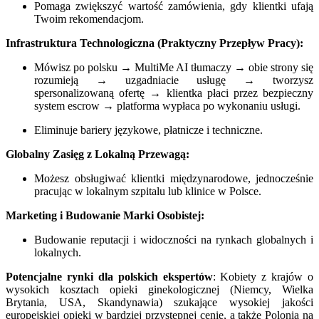
Pomaga zwiększyć wartość zamówienia, gdy klientki ufają
Twoim rekomendacjom.
Infrastruktura Technologiczna (Praktyczny Przepływ Pracy):
Mówisz po polsku → MultiMe AI tłumaczy → obie strony się
rozumieją → uzgadniacie usługę → tworzysz
spersonalizowaną ofertę → klientka płaci przez bezpieczny
system escrow → platforma wypłaca po wykonaniu usługi.
Eliminuje bariery językowe, płatnicze i techniczne.
Globalny Zasięg z Lokalną Przewagą:
Możesz obsługiwać klientki międzynarodowe, jednocześnie
pracując w lokalnym szpitalu lub klinice w Polsce.
Marketing i Budowanie Marki Osobistej:
Budowanie reputacji i widoczności na rynkach globalnych i
lokalnych.
Potencjalne rynki dla polskich ekspertów
: Kobiety z krajów o
wysokich kosztach opieki ginekologicznej (Niemcy, Wielka
Brytania, USA, Skandynawia) szukające wysokiej jakości
europejskiej opieki w bardziej przystępnej cenie, a także Polonia na