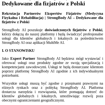
Dedykowane dla fizjatrów z Polski
Rekrutacja Partnerów Ekspertów Fizjatrów (Medycyna
Fizykalna i Rehabilitacja) | StrongBody AI – Dedykowane dla
fizjatrów z Polski
StrongBody AI poszukuje
doświadczonych fizjatrów z Polski
,
którzy dołączą do naszej platformy i będą świadczyć profesjonalne
usługi dla klientów globalnych i lokalnych za pośrednictwem
StrongBody AI oraz aplikacji MultiMe AI.
I. O STANOWISKU
Jako
Expert Partner
StrongBody AI będziesz mógł wystawiać i
oferować usługi oraz produkty zgodne ze swoją specjalizacją i
kompetencjami zawodowymi. Usługi te będą dostarczane klientom
poprzez platformę StrongBody AI zgodnie z ich indywidualnymi
potrzebami.
Wszystkie usługi muszą być zgodne z przepisami prawnymi na
różnych rynkach oraz z polityką StrongBody AI. Platforma
dostarcza narzędzia i rozwiązania, które pomagają dotrzeć do
klientów globalnych i lokalnych, umożliwiając rozwój poza
obecnymi ograniczeniami geograficznymi.