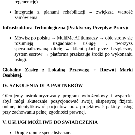
regenerację).
Integracja z planami rehabilitacji – zwiększa wartość
zamówienia.
Infrastruktura Technologiczna (Praktyczny Przepływ Pracy):
Mówisz po polsku → MultiMe AI tłumaczy → obie strony się
rozumieją → uzgadniacie usługę → tworzysz
spersonalizowaną ofertę → klient płaci przez bezpieczny
system escrow → platforma przekazuje środki po wykonaniu
usługi.
Globalny Zasięg z Lokalną Przewagą + Rozwój Marki
Osobistej.
IV. SZKOLENIA DLA PARTNERÓW
Oferujemy ustrukturyzowany program wdrożeniowy i wsparcie,
abyś mógł skutecznie pozycjonować swoją ekspertyzę fizjatrii
online, identyfikować pacjentów oraz projektować pakiety usług
przy zachowaniu pełnej zgodności prawnej.
V. USŁUGI MOŻLIWE DO ŚWIADCZENIA
Drugie opinie specjalistyczne.