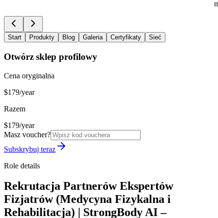
m
Start
Produkty
Blog
Galeria
Certyfikaty
Sieć
Otwórz sklep profilowy
Cena oryginalna
$179/year
Razem
$179/year
Masz voucher?
Subskrybuj teraz
Role details
Rekrutacja Partnerów Ekspertów
Fizjatrów (Medycyna Fizykalna i
Rehabilitacja) | StrongBody AI –