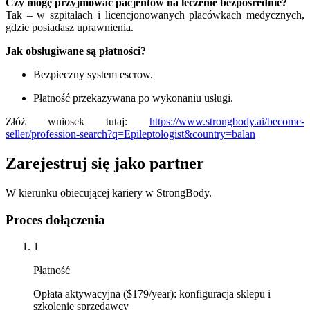
Czy mogę przyjmować pacjentów na leczenie bezpośrednie?
Tak – w szpitalach i licencjonowanych placówkach medycznych,
gdzie posiadasz uprawnienia.
Jak obsługiwane są płatności?
Bezpieczny system escrow.
Płatność przekazywana po wykonaniu usługi.
Złóż wniosek tutaj:
https://www.strongbody.ai/become-
seller/profession-search?q=Epileptologist&country=balan
Zarejestruj się jako partner
W kierunku obiecującej kariery w StrongBody.
Proces dołączenia
1
Płatność
Opłata aktywacyjna ($179/year): konfiguracja sklepu i
szkolenie sprzedawcy