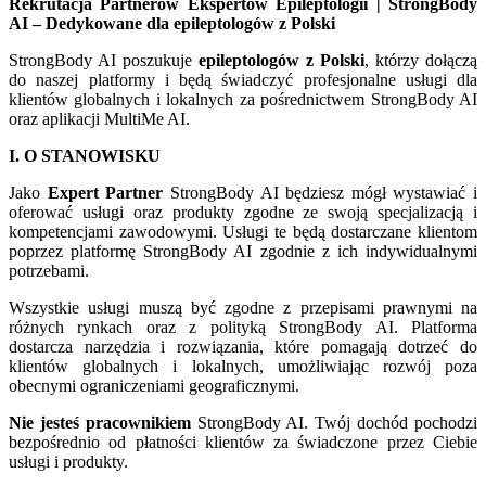
Rekrutacja Partnerów Ekspertów Epileptologii | StrongBody
AI – Dedykowane dla epileptologów z Polski
StrongBody AI poszukuje
epileptologów z Polski
, którzy dołączą
do naszej platformy i będą świadczyć profesjonalne usługi dla
klientów globalnych i lokalnych za pośrednictwem StrongBody AI
oraz aplikacji MultiMe AI.
I. O STANOWISKU
Jako
Expert Partner
StrongBody AI będziesz mógł wystawiać i
oferować usługi oraz produkty zgodne ze swoją specjalizacją i
kompetencjami zawodowymi. Usługi te będą dostarczane klientom
poprzez platformę StrongBody AI zgodnie z ich indywidualnymi
potrzebami.
Wszystkie usługi muszą być zgodne z przepisami prawnymi na
różnych rynkach oraz z polityką StrongBody AI. Platforma
dostarcza narzędzia i rozwiązania, które pomagają dotrzeć do
klientów globalnych i lokalnych, umożliwiając rozwój poza
obecnymi ograniczeniami geograficznymi.
Nie jesteś pracownikiem
StrongBody AI. Twój dochód pochodzi
bezpośrednio od płatności klientów za świadczone przez Ciebie
usługi i produkty.