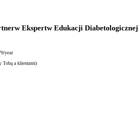
rtnerw Ekspertw Edukacji Diabetologiczne
9/year
y Tobą a klientami)