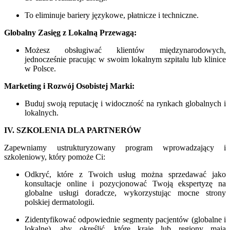
To eliminuje bariery językowe, płatnicze i techniczne.
Globalny Zasięg z Lokalną Przewagą:
Możesz obsługiwać klientów międzynarodowych,
jednocześnie pracując w swoim lokalnym szpitalu lub klinice
w Polsce.
Marketing i Rozwój Osobistej Marki:
Buduj swoją reputację i widoczność na rynkach globalnych i
lokalnych.
IV. SZKOLENIA DLA PARTNERÓW
Zapewniamy ustrukturyzowany program wprowadzający i
szkoleniowy, który pomoże Ci:
Odkryć, które z Twoich usług można sprzedawać jako
konsultacje online i pozycjonować Twoją ekspertyzę na
globalne usługi doradcze, wykorzystując mocne strony
polskiej dermatologii.
Zidentyfikować odpowiednie segmenty pacjentów (globalne i
lokalne), aby określić, które kraje lub regiony mają