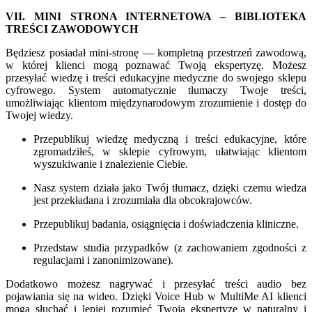
VII. MINI STRONA INTERNETOWA – BIBLIOTEKA
TREŚCI ZAWODOWYCH
Będziesz posiadał mini-stronę — kompletną przestrzeń zawodową,
w której klienci mogą poznawać Twoją ekspertyzę. Możesz
przesyłać wiedzę i treści edukacyjne medyczne do swojego sklepu
cyfrowego. System automatycznie tłumaczy Twoje treści,
umożliwiając klientom międzynarodowym zrozumienie i dostęp do
Twojej wiedzy.
Przepublikuj wiedzę medyczną i treści edukacyjne, które
zgromadziłeś, w sklepie cyfrowym, ułatwiając klientom
wyszukiwanie i znalezienie Ciebie.
Nasz system działa jako Twój tłumacz, dzięki czemu wiedza
jest przekładana i zrozumiała dla obcokrajowców.
Przepublikuj badania, osiągnięcia i doświadczenia kliniczne.
Przedstaw studia przypadków (z zachowaniem zgodności z
regulacjami i zanonimizowane).
Dodatkowo możesz nagrywać i przesyłać treści audio bez
pojawiania się na wideo. Dzięki Voice Hub w MultiMe AI klienci
mogą słuchać i lepiej rozumieć Twoją ekspertyzę w naturalny i