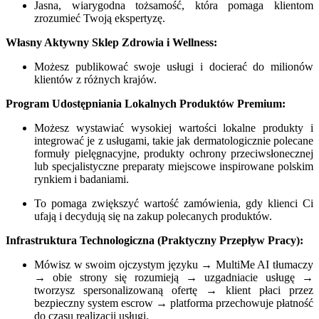
Jasna, wiarygodna tożsamość, która pomaga klientom
zrozumieć Twoją ekspertyzę.
Własny Aktywny Sklep Zdrowia i Wellness:
Możesz publikować swoje usługi i docierać do milionów
klientów z różnych krajów.
Program Udostępniania Lokalnych Produktów Premium:
Możesz wystawiać wysokiej wartości lokalne produkty i
integrować je z usługami, takie jak dermatologicznie polecane
formuły pielęgnacyjne, produkty ochrony przeciwsłonecznej
lub specjalistyczne preparaty miejscowe inspirowane polskim
rynkiem i badaniami.
To pomaga zwiększyć wartość zamówienia, gdy klienci Ci
ufają i decydują się na zakup polecanych produktów.
Infrastruktura Technologiczna (Praktyczny Przepływ Pracy):
Mówisz w swoim ojczystym języku → MultiMe AI tłumaczy
→ obie strony się rozumieją → uzgadniacie usługę →
tworzysz spersonalizowaną ofertę → klient płaci przez
bezpieczny system escrow → platforma przechowuje płatność
do czasu realizacji usługi.