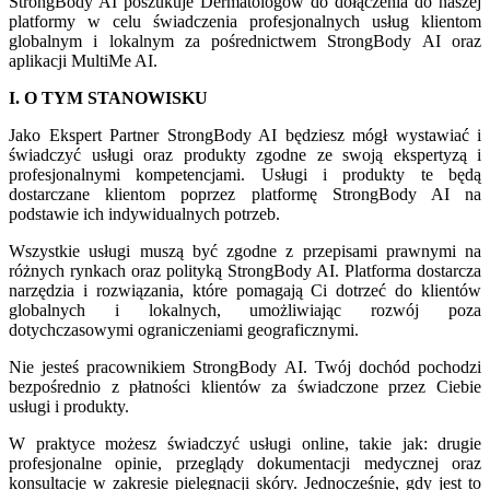
StrongBody AI poszukuje Dermatologów do dołączenia do naszej
platformy w celu świadczenia profesjonalnych usług klientom
globalnym i lokalnym za pośrednictwem StrongBody AI oraz
aplikacji MultiMe AI.
I. O TYM STANOWISKU
Jako Ekspert Partner StrongBody AI będziesz mógł wystawiać i
świadczyć usługi oraz produkty zgodne ze swoją ekspertyzą i
profesjonalnymi kompetencjami. Usługi i produkty te będą
dostarczane klientom poprzez platformę StrongBody AI na
podstawie ich indywidualnych potrzeb.
Wszystkie usługi muszą być zgodne z przepisami prawnymi na
różnych rynkach oraz polityką StrongBody AI. Platforma dostarcza
narzędzia i rozwiązania, które pomagają Ci dotrzeć do klientów
globalnych i lokalnych, umożliwiając rozwój poza
dotychczasowymi ograniczeniami geograficznymi.
Nie jesteś pracownikiem StrongBody AI. Twój dochód pochodzi
bezpośrednio z płatności klientów za świadczone przez Ciebie
usługi i produkty.
W praktyce możesz świadczyć usługi online, takie jak: drugie
profesjonalne opinie, przeglądy dokumentacji medycznej oraz
konsultacje w zakresie pielęgnacji skóry. Jednocześnie, gdy jest to