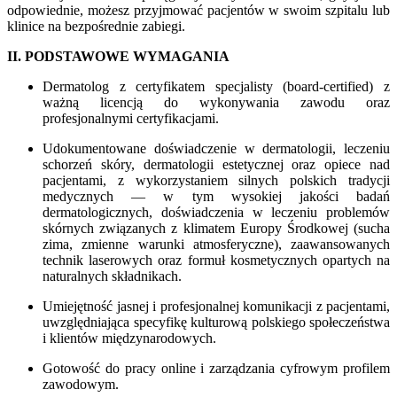
odpowiednie, możesz przyjmować pacjentów w swoim szpitalu lub
klinice na bezpośrednie zabiegi.
II. PODSTAWOWE WYMAGANIA
Dermatolog z certyfikatem specjalisty (board-certified) z
ważną licencją do wykonywania zawodu oraz
profesjonalnymi certyfikacjami.
Udokumentowane doświadczenie w dermatologii, leczeniu
schorzeń skóry, dermatologii estetycznej oraz opiece nad
pacjentami, z wykorzystaniem silnych polskich tradycji
medycznych — w tym wysokiej jakości badań
dermatologicznych, doświadczenia w leczeniu problemów
skórnych związanych z klimatem Europy Środkowej (sucha
zima, zmienne warunki atmosferyczne), zaawansowanych
technik laserowych oraz formuł kosmetycznych opartych na
naturalnych składnikach.
Umiejętność jasnej i profesjonalnej komunikacji z pacjentami,
uwzględniająca specyfikę kulturową polskiego społeczeństwa
i klientów międzynarodowych.
Gotowość do pracy online i zarządzania cyfrowym profilem
zawodowym.