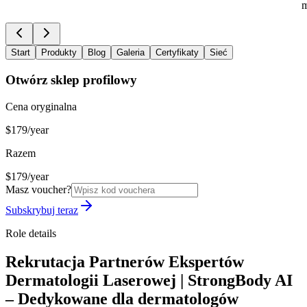
m
Start
Produkty
Blog
Galeria
Certyfikaty
Sieć
Otwórz sklep profilowy
Cena oryginalna
$179/year
Razem
$179/year
Masz voucher?
Subskrybuj teraz
Role details
Rekrutacja Partnerów Ekspertów
Dermatologii Laserowej | StrongBody AI
– Dedykowane dla dermatologów