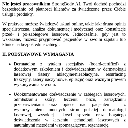
Nie jesteś pracownikiem
StrongBody AI. Twój dochód pochodzi
bezpośrednio od płatności klientów za świadczone przez Ciebie
usługi i produkty.
W praktyce możesz świadczyć usługi online, takie jak: druga opinia
specjalistyczna, analiza dokumentacji medycznej oraz konsultacje
przed- i po-zabiegowe laserowe. Jednocześnie, gdy jest to
wskazane, możesz przyjmować pacjentów w swoim szpitalu lub
klinice na bezpośrednie zabiegi.
II. PODSTAWOWE WYMAGANIA
Dermatolog z tytułem specjalisty (board-certified) z
dodatkowym szkoleniem i doświadczeniem w dermatologii
laserowej (lasery ablacyjne/nieablacyjne, resurfacing
frakcyjny, lasery naczyniowe, epilacja) oraz ważnym prawem
wykonywania zawodu.
Udokumentowane doświadczenie w zabiegach laserowych,
odmładzaniu skóry, leczeniu blizn, zarządzaniu
przebarwieniami oraz opiece nad pacjentem – z
wykorzystaniem mocnych stron polskiej dermatologii
laserowej, wysokiej jakości sprzętu oraz bogatego
doświadczenia w łączeniu technologii laserowych z
naturalnymi metodami wspomagającymi regenerację.