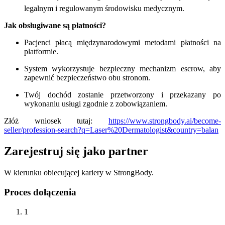
legalnym i regulowanym środowisku medycznym.
Jak obsługiwane są płatności?
Pacjenci płacą międzynarodowymi metodami płatności na
platformie.
System wykorzystuje bezpieczny mechanizm escrow, aby
zapewnić bezpieczeństwo obu stronom.
Twój dochód zostanie przetworzony i przekazany po
wykonaniu usługi zgodnie z zobowiązaniem.
Złóż wniosek tutaj:
https://www.strongbody.ai/become-
seller/profession-search?q=Laser%20Dermatologist&country=balan
Zarejestruj się jako partner
W kierunku obiecującej kariery w StrongBody.
Proces dołączenia
1