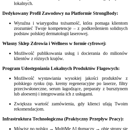
lokalnych.
Dedykowany Profil Zawodowy na Platformie StrongBody:
Wyraźna i wiarygodna tożsamość, która pomaga klientom
zrozumieć Twoje kompetencje – z podkreśleniem solidnych
podstaw polskiej dermatologii laserowej.
Własny Sklep Zdrowia i Wellness w formie cyfrowej:
Możliwość publikowania usług i docierania do milionów
klientów z różnych krajów.
Program Udostępniania Lokalnych Produktów Flagowych:
Możliwość wystawiania wysokiej jakości produktów z
polskiego rynku (np. kremy regeneracyjne po laserze, filtry
przeciwsłoneczne, serum łagodzące, preparaty z bursztynem
lub aloesem) i integrowania ich z usługami.
Zwiększa wartość zamówienia, gdy klienci ufają Twoim
rekomendacjom.
Infrastruktura Technologiczna (Praktyczny Przepływ Pracy):
Mówisz po polsku → MultiMe AI tłumaczy → obie strony się