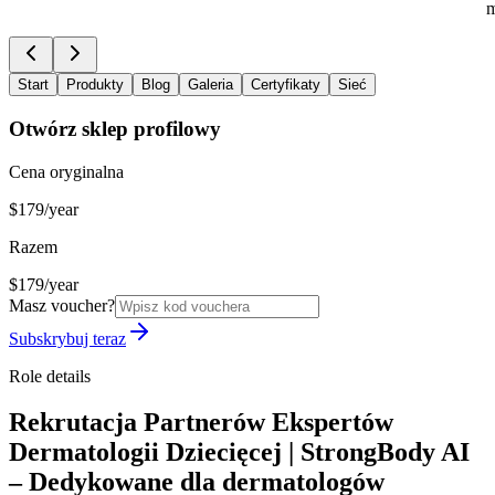
m
Start
Produkty
Blog
Galeria
Certyfikaty
Sieć
Otwórz sklep profilowy
Cena oryginalna
$179/year
Razem
$179/year
Masz voucher?
Subskrybuj teraz
Role details
Rekrutacja Partnerów Ekspertów
Dermatologii Dziecięcej | StrongBody AI
– Dedykowane dla dermatologów