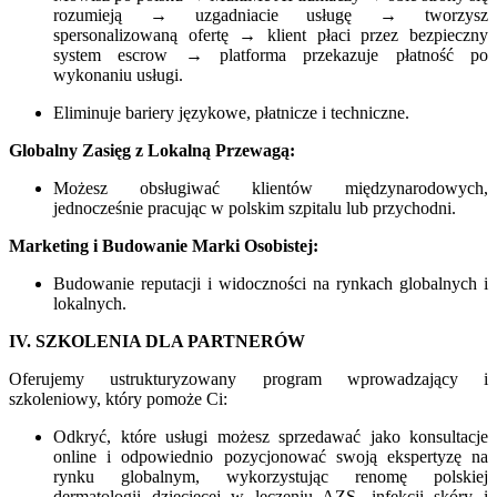
rozumieją → uzgadniacie usługę → tworzysz
spersonalizowaną ofertę → klient płaci przez bezpieczny
system escrow → platforma przekazuje płatność po
wykonaniu usługi.
Eliminuje bariery językowe, płatnicze i techniczne.
Globalny Zasięg z Lokalną Przewagą:
Możesz obsługiwać klientów międzynarodowych,
jednocześnie pracując w polskim szpitalu lub przychodni.
Marketing i Budowanie Marki Osobistej:
Budowanie reputacji i widoczności na rynkach globalnych i
lokalnych.
IV. SZKOLENIA DLA PARTNERÓW
Oferujemy ustrukturyzowany program wprowadzający i
szkoleniowy, który pomoże Ci:
Odkryć, które usługi możesz sprzedawać jako konsultacje
online i odpowiednio pozycjonować swoją ekspertyzę na
rynku globalnym, wykorzystując renomę polskiej
dermatologii dziecięcej w leczeniu AZS, infekcji skóry i