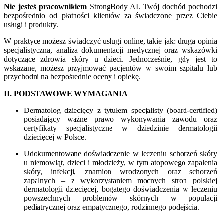
Nie jesteś pracownikiem
StrongBody AI. Twój dochód pochodzi
bezpośrednio od płatności klientów za świadczone przez Ciebie
usługi i produkty.
W praktyce możesz świadczyć usługi online, takie jak: druga opinia
specjalistyczna, analiza dokumentacji medycznej oraz wskazówki
dotyczące zdrowia skóry u dzieci. Jednocześnie, gdy jest to
wskazane, możesz przyjmować pacjentów w swoim szpitalu lub
przychodni na bezpośrednie oceny i opiekę.
II. PODSTAWOWE WYMAGANIA
Dermatolog dziecięcy z tytułem specjalisty (board-certified)
posiadający ważne prawo wykonywania zawodu oraz
certyfikaty specjalistyczne w dziedzinie dermatologii
dziecięcej w Polsce.
Udokumentowane doświadczenie w leczeniu schorzeń skóry
u niemowląt, dzieci i młodzieży, w tym atopowego zapalenia
skóry, infekcji, znamion wrodzonych oraz schorzeń
zapalnych – z wykorzystaniem mocnych stron polskiej
dermatologii dziecięcej, bogatego doświadczenia w leczeniu
powszechnych problemów skórnych w populacji
pediatrycznej oraz empatycznego, rodzinnego podejścia.