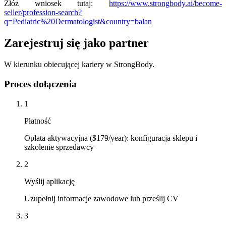
Złóż wniosek tutaj:
https://www.strongbody.ai/become-
seller/profession-search?
q=Pediatric%20Dermatologist&country=balan
Zarejestruj się jako partner
W kierunku obiecującej kariery w StrongBody.
Proces dołączenia
1
Płatność
Opłata aktywacyjna ($179/year): konfiguracja sklepu i
szkolenie sprzedawcy
2
Wyślij aplikację
Uzupełnij informacje zawodowe lub prześlij CV
3