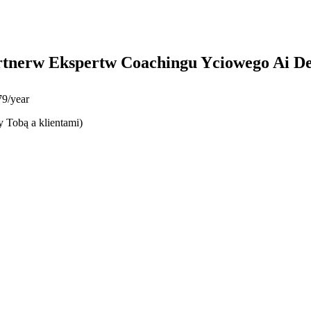
rtnerw Ekspertw Coachingu Yciowego Ai De
9/year
y Tobą a klientami)