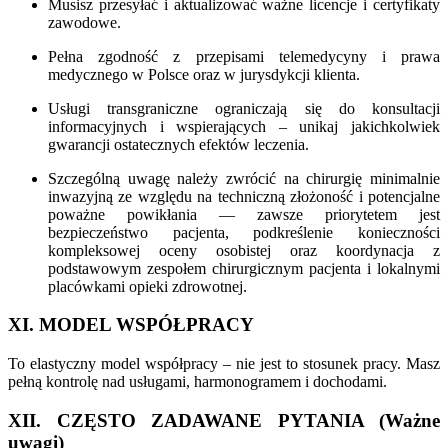
Musisz przesyłać i aktualizować ważne licencje i certyfikaty
zawodowe.
Pełna zgodność z przepisami telemedycyny i prawa
medycznego w Polsce oraz w jurysdykcji klienta.
Usługi transgraniczne ograniczają się do konsultacji
informacyjnych i wspierających – unikaj jakichkolwiek
gwarancji ostatecznych efektów leczenia.
Szczególną uwagę należy zwrócić na chirurgię minimalnie
inwazyjną ze względu na techniczną złożoność i potencjalne
poważne powikłania — zawsze priorytetem jest
bezpieczeństwo pacjenta, podkreślenie konieczności
kompleksowej oceny osobistej oraz koordynacja z
podstawowym zespołem chirurgicznym pacjenta i lokalnymi
placówkami opieki zdrowotnej.
XI. MODEL WSPÓŁPRACY
To elastyczny model współpracy – nie jest to stosunek pracy. Masz
pełną kontrolę nad usługami, harmonogramem i dochodami.
XII. CZĘSTO ZADAWANE PYTANIA (Ważne
uwagi)