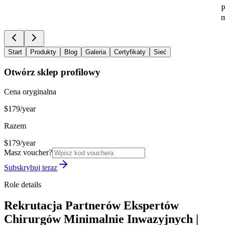
P
m
Start
Produkty
Blog
Galeria
Certyfikaty
Sieć
Otwórz sklep profilowy
Cena oryginalna
$179/year
Razem
$179/year
Masz voucher?
Subskrybuj teraz
Role details
Rekrutacja Partnerów Ekspertów
Chirurgów Minimalnie Inwazyjnych |