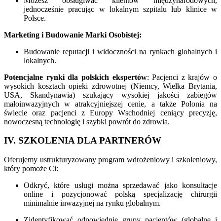
Możesz obsługiwać klientów międzynarodowych,
jednocześnie pracując w lokalnym szpitalu lub klinice w
Polsce.
Marketing i Budowanie Marki Osobistej:
Budowanie reputacji i widoczności na rynkach globalnych i
lokalnych.
Potencjalne rynki dla polskich ekspertów
: Pacjenci z krajów o
wysokich kosztach opieki zdrowotnej (Niemcy, Wielka Brytania,
USA, Skandynawia) szukający wysokiej jakości zabiegów
małoinwazyjnych w atrakcyjniejszej cenie, a także Polonia na
świecie oraz pacjenci z Europy Wschodniej ceniący precyzję,
nowoczesną technologię i szybki powrót do zdrowia.
IV. SZKOLENIA DLA PARTNERÓW
Oferujemy ustrukturyzowany program wdrożeniowy i szkoleniowy,
który pomoże Ci:
Odkryć, które usługi można sprzedawać jako konsultacje
online i pozycjonować polską specjalizację chirurgii
minimalnie inwazyjnej na rynku globalnym.
Zidentyfikować odpowiednie grupy pacjentów (globalne i