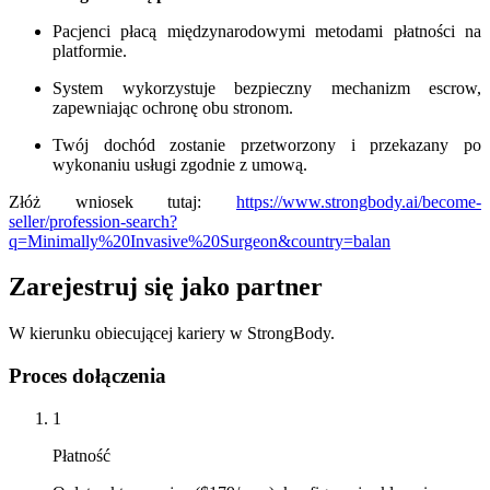
Pacjenci płacą międzynarodowymi metodami płatności na
platformie.
System wykorzystuje bezpieczny mechanizm escrow,
zapewniając ochronę obu stronom.
Twój dochód zostanie przetworzony i przekazany po
wykonaniu usługi zgodnie z umową.
Złóż wniosek tutaj:
https://www.strongbody.ai/become-
seller/profession-search?
q=Minimally%20Invasive%20Surgeon&country=balan
Zarejestruj się jako partner
W kierunku obiecującej kariery w StrongBody.
Proces dołączenia
1
Płatność