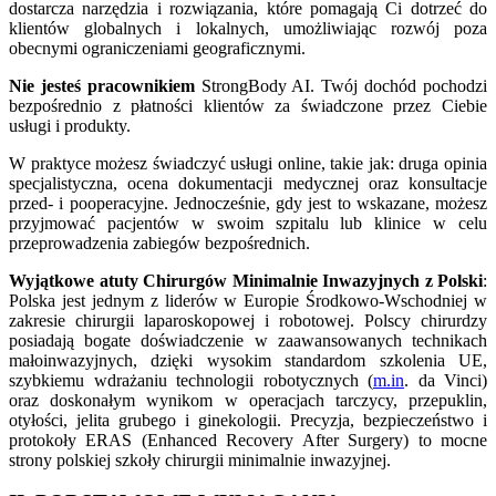
dostarcza narzędzia i rozwiązania, które pomagają Ci dotrzeć do
klientów globalnych i lokalnych, umożliwiając rozwój poza
obecnymi ograniczeniami geograficznymi.
Nie jesteś pracownikiem
StrongBody AI. Twój dochód pochodzi
bezpośrednio z płatności klientów za świadczone przez Ciebie
usługi i produkty.
W praktyce możesz świadczyć usługi online, takie jak: druga opinia
specjalistyczna, ocena dokumentacji medycznej oraz konsultacje
przed- i pooperacyjne. Jednocześnie, gdy jest to wskazane, możesz
przyjmować pacjentów w swoim szpitalu lub klinice w celu
przeprowadzenia zabiegów bezpośrednich.
Wyjątkowe atuty Chirurgów Minimalnie Inwazyjnych z Polski
:
Polska jest jednym z liderów w Europie Środkowo-Wschodniej w
zakresie chirurgii laparoskopowej i robotowej. Polscy chirurdzy
posiadają bogate doświadczenie w zaawansowanych technikach
małoinwazyjnych, dzięki wysokim standardom szkolenia UE,
szybkiemu wdrażaniu technologii robotycznych (
m.in
. da Vinci)
oraz doskonałym wynikom w operacjach tarczycy, przepuklin,
otyłości, jelita grubego i ginekologii. Precyzja, bezpieczeństwo i
protokoły ERAS (Enhanced Recovery After Surgery) to mocne
strony polskiej szkoły chirurgii minimalnie inwazyjnej.