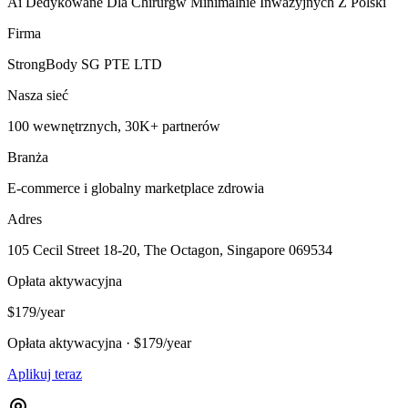
Ai Dedykowane Dla Chirurgw Minimalnie Inwazyjnych Z Polski
Firma
StrongBody SG PTE LTD
Nasza sieć
100 wewnętrznych, 30K+ partnerów
Branża
E-commerce i globalny marketplace zdrowia
Adres
105 Cecil Street 18-20, The Octagon, Singapore 069534
Opłata aktywacyjna
$179/year
Opłata aktywacyjna · $179/year
Aplikuj teraz