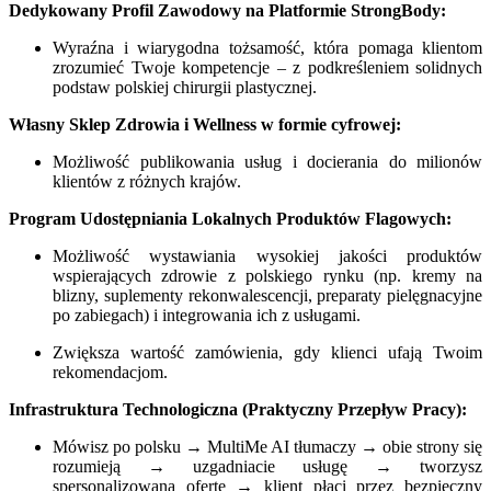
Dedykowany Profil Zawodowy na Platformie StrongBody:
Wyraźna i wiarygodna tożsamość, która pomaga klientom
zrozumieć Twoje kompetencje – z podkreśleniem solidnych
podstaw polskiej chirurgii plastycznej.
Własny Sklep Zdrowia i Wellness w formie cyfrowej:
Możliwość publikowania usług i docierania do milionów
klientów z różnych krajów.
Program Udostępniania Lokalnych Produktów Flagowych:
Możliwość wystawiania wysokiej jakości produktów
wspierających zdrowie z polskiego rynku (np. kremy na
blizny, suplementy rekonwalescencji, preparaty pielęgnacyjne
po zabiegach) i integrowania ich z usługami.
Zwiększa wartość zamówienia, gdy klienci ufają Twoim
rekomendacjom.
Infrastruktura Technologiczna (Praktyczny Przepływ Pracy):
Mówisz po polsku → MultiMe AI tłumaczy → obie strony się
rozumieją → uzgadniacie usługę → tworzysz
spersonalizowaną ofertę → klient płaci przez bezpieczny