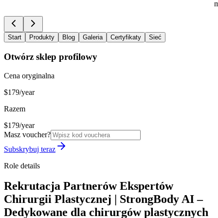
m
Start
Produkty
Blog
Galeria
Certyfikaty
Sieć
Otwórz sklep profilowy
Cena oryginalna
$179/year
Razem
$179/year
Masz voucher?
Subskrybuj teraz
Role details
Rekrutacja Partnerów Ekspertów
Chirurgii Plastycznej | StrongBody AI –
Dedykowane dla chirurgów plastycznych