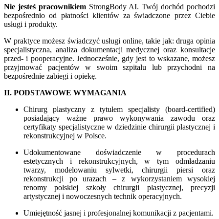
Nie jesteś pracownikiem
StrongBody AI. Twój dochód pochodzi
bezpośrednio od płatności klientów za świadczone przez Ciebie
usługi i produkty.
W praktyce możesz świadczyć usługi online, takie jak: druga opinia
specjalistyczna, analiza dokumentacji medycznej oraz konsultacje
przed- i pooperacyjne. Jednocześnie, gdy jest to wskazane, możesz
przyjmować pacjentów w swoim szpitalu lub przychodni na
bezpośrednie zabiegi i opiekę.
II. PODSTAWOWE WYMAGANIA
Chirurg plastyczny z tytułem specjalisty (board-certified)
posiadający ważne prawo wykonywania zawodu oraz
certyfikaty specjalistyczne w dziedzinie chirurgii plastycznej i
rekonstrukcyjnej w Polsce.
Udokumentowane doświadczenie w procedurach
estetycznych i rekonstrukcyjnych, w tym odmładzaniu
twarzy, modelowaniu sylwetki, chirurgii piersi oraz
rekonstrukcji po urazach – z wykorzystaniem wysokiej
renomy polskiej szkoły chirurgii plastycznej, precyzji
artystycznej i nowoczesnych technik operacyjnych.
Umiejętność jasnej i profesjonalnej komunikacji z pacjentami.