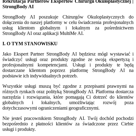
Rekrutacja Partnerów Ekspertów Chirurgii Okuloplastycznej |
StrongBody AI
StrongBody AI poszukuje Chirurgów Okuloplastycznych do
dołączenia do naszej platformy w celu świadczenia profesjonalnych
usług klientom globalnym i lokalnym za pośrednictwem
StrongBody AI oraz aplikacji MultiMe AI.
I. O TYM STANOWISKU
Jako Ekspert Partner StrongBody AI będziesz mógł wystawiać i
świadczyć usługi oraz produkty zgodne ze swoją ekspertyzą i
profesjonalnymi kompetencjami. Usługi i produkty te będą
dostarczane klientom poprzez platformę StrongBody AI na
podstawie ich indywidualnych potrzeb.
Wszystkie usługi muszą być zgodne z przepisami prawnymi na
różnych rynkach oraz polityką StrongBody AI. Platforma dostarcza
narzędzia i rozwiązania, które pomagają Ci dotrzeć do klientów
globalnych i lokalnych, umożliwiając rozwój poza
dotychczasowymi ograniczeniami geograficznymi.
Nie jesteś pracownikiem StrongBody AI. Twój dochód pochodzi
bezpośrednio z płatności klientów za świadczone przez Ciebie
usługi i produkty.