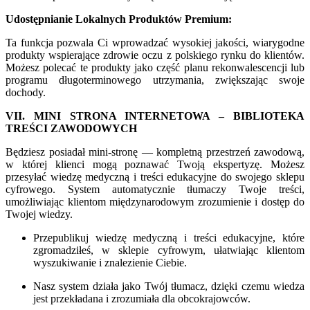
Udostępnianie Lokalnych Produktów Premium:
Ta funkcja pozwala Ci wprowadzać wysokiej jakości, wiarygodne
produkty wspierające zdrowie oczu z polskiego rynku do klientów.
Możesz polecać te produkty jako część planu rekonwalescencji lub
programu długoterminowego utrzymania, zwiększając swoje
dochody.
VII. MINI STRONA INTERNETOWA – BIBLIOTEKA
TREŚCI ZAWODOWYCH
Będziesz posiadał mini-stronę — kompletną przestrzeń zawodową,
w której klienci mogą poznawać Twoją ekspertyzę. Możesz
przesyłać wiedzę medyczną i treści edukacyjne do swojego sklepu
cyfrowego. System automatycznie tłumaczy Twoje treści,
umożliwiając klientom międzynarodowym zrozumienie i dostęp do
Twojej wiedzy.
Przepublikuj wiedzę medyczną i treści edukacyjne, które
zgromadziłeś, w sklepie cyfrowym, ułatwiając klientom
wyszukiwanie i znalezienie Ciebie.
Nasz system działa jako Twój tłumacz, dzięki czemu wiedza
jest przekładana i zrozumiała dla obcokrajowców.