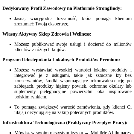
Dedykowany Profil Zawodowy na Platformie StrongBody:
Jasna, wiarygodna tożsamość, która pomaga klientom
zrozumieć Twoją ekspertyzę.
Własny Aktywny Sklep Zdrowia i Wellness:
Możesz publikować swoje usługi i docierać do milionów
klientów z różnych krajów.
Program Udostępniania Lokalnych Produktów Premium:
Możesz wystawiać wysokiej wartości lokalne produkty i
integrować je z usługami, takie jak sztuczne łzy bez
konserwantów, środki wspomagające rekonwalescencję po
zabiegach, produkty higieny powiek, ochronne okulary lub
suplementy pielęgnacyjne powierzchni oka inspirowane
polskim rynkiem.
To pomaga zwiększyć wartość zamówienia, gdy klienci Ci
ufają i decydują się na zakup polecanych produktów.
Infrastruktura Technologiczna (Praktyczny Przepływ Pracy):
Mówisz w swoim ojczystym języku → MultiMe AI tłumaczy