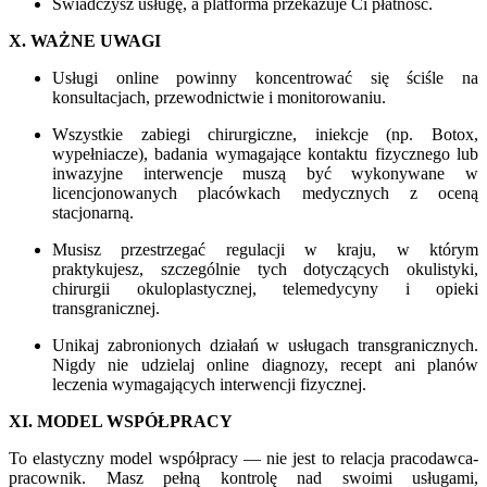
Świadczysz usługę, a platforma przekazuje Ci płatność.
X. WAŻNE UWAGI
Usługi online powinny koncentrować się ściśle na
konsultacjach, przewodnictwie i monitorowaniu.
Wszystkie zabiegi chirurgiczne, iniekcje (np. Botox,
wypełniacze), badania wymagające kontaktu fizycznego lub
inwazyjne interwencje muszą być wykonywane w
licencjonowanych placówkach medycznych z oceną
stacjonarną.
Musisz przestrzegać regulacji w kraju, w którym
praktykujesz, szczególnie tych dotyczących okulistyki,
chirurgii okuloplastycznej, telemedycyny i opieki
transgranicznej.
Unikaj zabronionych działań w usługach transgranicznych.
Nigdy nie udzielaj online diagnozy, recept ani planów
leczenia wymagających interwencji fizycznej.
XI. MODEL WSPÓŁPRACY
To elastyczny model współpracy — nie jest to relacja pracodawca-
pracownik. Masz pełną kontrolę nad swoimi usługami,