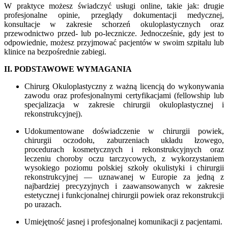
W praktyce możesz świadczyć usługi online, takie jak: drugie
profesjonalne opinie, przeglądy dokumentacji medycznej,
konsultacje w zakresie schorzeń okuloplastycznych oraz
przewodnictwo przed- lub po-lecznicze. Jednocześnie, gdy jest to
odpowiednie, możesz przyjmować pacjentów w swoim szpitalu lub
klinice na bezpośrednie zabiegi.
II. PODSTAWOWE WYMAGANIA
Chirurg Okuloplastyczny z ważną licencją do wykonywania
zawodu oraz profesjonalnymi certyfikacjami (fellowship lub
specjalizacja w zakresie chirurgii okuloplastycznej i
rekonstrukcyjnej).
Udokumentowane doświadczenie w chirurgii powiek,
chirurgii oczodołu, zaburzeniach układu łzowego,
procedurach kosmetycznych i rekonstrukcyjnych oraz
leczeniu choroby oczu tarczycowych, z wykorzystaniem
wysokiego poziomu polskiej szkoły okulistyki i chirurgii
rekonstrukcyjnej — uznawanej w Europie za jedną z
najbardziej precyzyjnych i zaawansowanych w zakresie
estetycznej i funkcjonalnej chirurgii powiek oraz rekonstrukcji
po urazach.
Umiejętność jasnej i profesjonalnej komunikacji z pacjentami.