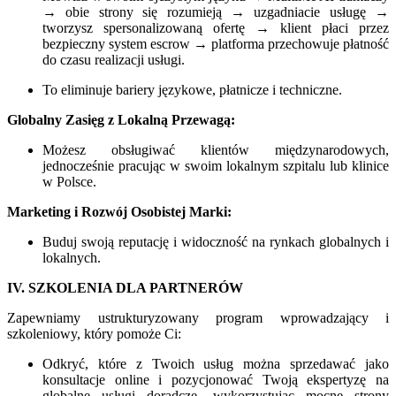
→ obie strony się rozumieją → uzgadniacie usługę →
tworzysz spersonalizowaną ofertę → klient płaci przez
bezpieczny system escrow → platforma przechowuje płatność
do czasu realizacji usługi.
To eliminuje bariery językowe, płatnicze i techniczne.
Globalny Zasięg z Lokalną Przewagą:
Możesz obsługiwać klientów międzynarodowych,
jednocześnie pracując w swoim lokalnym szpitalu lub klinice
w Polsce.
Marketing i Rozwój Osobistej Marki:
Buduj swoją reputację i widoczność na rynkach globalnych i
lokalnych.
IV. SZKOLENIA DLA PARTNERÓW
Zapewniamy ustrukturyzowany program wprowadzający i
szkoleniowy, który pomoże Ci:
Odkryć, które z Twoich usług można sprzedawać jako
konsultacje online i pozycjonować Twoją ekspertyzę na
globalne usługi doradcze, wykorzystując mocne strony