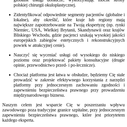
polskiej chirurgii okuloplastycznej.
Zidentyfikować odpowiednie segmenty pacjentów (globalne i
lokalne), aby określić, które kraje lub regiony mają
największe zapotrzebowanie na Twoją ekspertyzę (np. rynki
Niemiec, USA, Wielkiej Brytanii, Skandynawii oraz krajów
Bliskiego Wschodu, gdzie pacjenci szukają wysokiej jakości
europejskich zabiegów estetycznych i rekonstrukcyjnych
powiek w atrakcyjnej cenie).
Nauczyć się wyceniać usługi od wysokiego do niskiego
poziomu oraz projektować pakiety konsultacyjne (drugie
opinie, przewodnictwo przed- i po-lecznicze).
Chociaż platforma jest łatwa w obsłudze, będziemy Cię stale
prowadzić w zakresie efektywnego korzystania z narzędzi
platformy przy jednoczesnym zachowaniu zgodności i
zapewnieniu bezpieczeństwa prawnego przy prowadzeniu
międzynarodowego biznesu.
Naszym celem jest wsparcie Cię w poszerzaniu wpływu
zawodowego poza tradycyjne granice szpitalne, przy jednoczesnym
zapewnieniu bezpieczeństwa prawnego, które jest priorytetem
każdego eksperta.