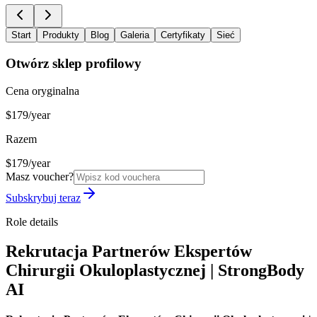
Start
Produkty
Blog
Galeria
Certyfikaty
Sieć
Otwórz sklep profilowy
Cena oryginalna
$179/year
Razem
$179/year
Masz voucher?
Subskrybuj teraz
Role details
Rekrutacja Partnerów Ekspertów
Chirurgii Okuloplastycznej | StrongBody
AI