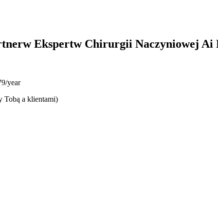
rtnerw Ekspertw Chirurgii Naczyniowej A
9/year
y Tobą a klientami)