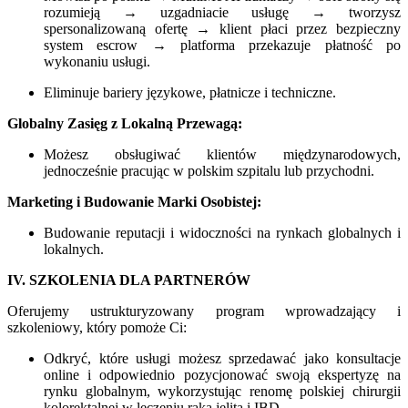
rozumieją → uzgadniacie usługę → tworzysz
spersonalizowaną ofertę → klient płaci przez bezpieczny
system escrow → platforma przekazuje płatność po
wykonaniu usługi.
Eliminuje bariery językowe, płatnicze i techniczne.
Globalny Zasięg z Lokalną Przewagą:
Możesz obsługiwać klientów międzynarodowych,
jednocześnie pracując w polskim szpitalu lub przychodni.
Marketing i Budowanie Marki Osobistej:
Budowanie reputacji i widoczności na rynkach globalnych i
lokalnych.
IV. SZKOLENIA DLA PARTNERÓW
Oferujemy ustrukturyzowany program wprowadzający i
szkoleniowy, który pomoże Ci:
Odkryć, które usługi możesz sprzedawać jako konsultacje
online i odpowiednio pozycjonować swoją ekspertyzę na
rynku globalnym, wykorzystując renomę polskiej chirurgii
kolorektalnej w leczeniu raka jelita i IBD.