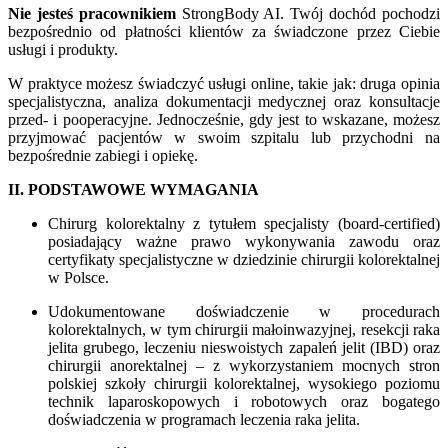
Nie jesteś pracownikiem
StrongBody AI. Twój dochód pochodzi
bezpośrednio od płatności klientów za świadczone przez Ciebie
usługi i produkty.
W praktyce możesz świadczyć usługi online, takie jak: druga opinia
specjalistyczna, analiza dokumentacji medycznej oraz konsultacje
przed- i pooperacyjne. Jednocześnie, gdy jest to wskazane, możesz
przyjmować pacjentów w swoim szpitalu lub przychodni na
bezpośrednie zabiegi i opiekę.
II. PODSTAWOWE WYMAGANIA
Chirurg kolorektalny z tytułem specjalisty (board-certified)
posiadający ważne prawo wykonywania zawodu oraz
certyfikaty specjalistyczne w dziedzinie chirurgii kolorektalnej
w Polsce.
Udokumentowane doświadczenie w procedurach
kolorektalnych, w tym chirurgii małoinwazyjnej, resekcji raka
jelita grubego, leczeniu nieswoistych zapaleń jelit (IBD) oraz
chirurgii anorektalnej – z wykorzystaniem mocnych stron
polskiej szkoły chirurgii kolorektalnej, wysokiego poziomu
technik laparoskopowych i robotowych oraz bogatego
doświadczenia w programach leczenia raka jelita.