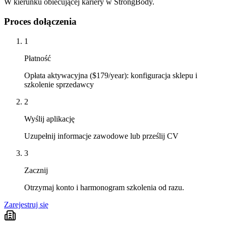
W kierunku obiecującej kariery w StrongBody.
Proces dołączenia
1
Płatność
Opłata aktywacyjna ($179/year): konfiguracja sklepu i
szkolenie sprzedawcy
2
Wyślij aplikację
Uzupełnij informacje zawodowe lub prześlij CV
3
Zacznij
Otrzymaj konto i harmonogram szkolenia od razu.
Zarejestruj się