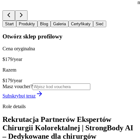
m
Start
Produkty
Blog
Galeria
Certyfikaty
Sieć
Otwórz sklep profilowy
Cena oryginalna
$179/year
Razem
$179/year
Masz voucher?
Subskrybuj teraz
Role details
Rekrutacja Partnerów Ekspertów
Chirurgii Kolorektalnej | StrongBody AI
– Dedykowane dla chirurgów