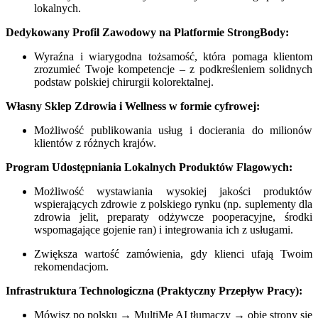
lokalnych.
Dedykowany Profil Zawodowy na Platformie StrongBody:
Wyraźna i wiarygodna tożsamość, która pomaga klientom
zrozumieć Twoje kompetencje – z podkreśleniem solidnych
podstaw polskiej chirurgii kolorektalnej.
Własny Sklep Zdrowia i Wellness w formie cyfrowej:
Możliwość publikowania usług i docierania do milionów
klientów z różnych krajów.
Program Udostępniania Lokalnych Produktów Flagowych:
Możliwość wystawiania wysokiej jakości produktów
wspierających zdrowie z polskiego rynku (np. suplementy dla
zdrowia jelit, preparaty odżywcze pooperacyjne, środki
wspomagające gojenie ran) i integrowania ich z usługami.
Zwiększa wartość zamówienia, gdy klienci ufają Twoim
rekomendacjom.
Infrastruktura Technologiczna (Praktyczny Przepływ Pracy):
Mówisz po polsku → MultiMe AI tłumaczy → obie strony się