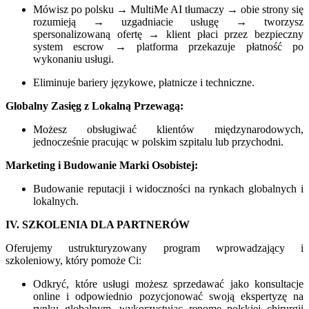
Mówisz po polsku → MultiMe AI tłumaczy → obie strony się
rozumieją → uzgadniacie usługę → tworzysz
spersonalizowaną ofertę → klient płaci przez bezpieczny
system escrow → platforma przekazuje płatność po
wykonaniu usługi.
Eliminuje bariery językowe, płatnicze i techniczne.
Globalny Zasięg z Lokalną Przewagą:
Możesz obsługiwać klientów międzynarodowych,
jednocześnie pracując w polskim szpitalu lub przychodni.
Marketing i Budowanie Marki Osobistej:
Budowanie reputacji i widoczności na rynkach globalnych i
lokalnych.
IV. SZKOLENIA DLA PARTNERÓW
Oferujemy ustrukturyzowany program wprowadzający i
szkoleniowy, który pomoże Ci:
Odkryć, które usługi możesz sprzedawać jako konsultacje
online i odpowiednio pozycjonować swoją ekspertyzę na
rynku globalnym, wykorzystując renomę polskiej chirurgii