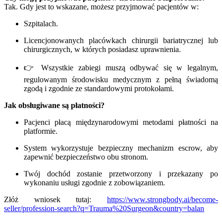
Tak. Gdy jest to wskazane, możesz przyjmować pacjentów w:
Szpitalach.
Licencjonowanych placówkach chirurgii bariatrycznej lub
chirurgicznych, w których posiadasz uprawnienia.
👉 Wszystkie zabiegi muszą odbywać się w legalnym,
regulowanym środowisku medycznym z pełną świadomą
zgodą i zgodnie ze standardowymi protokołami.
Jak obsługiwane są płatności?
Pacjenci płacą międzynarodowymi metodami płatności na
platformie.
System wykorzystuje bezpieczny mechanizm escrow, aby
zapewnić bezpieczeństwo obu stronom.
Twój dochód zostanie przetworzony i przekazany po
wykonaniu usługi zgodnie z zobowiązaniem.
Złóż wniosek tutaj:
https://www.strongbody.ai/become-
seller/profession-search?q=Trauma%20Surgeon&country=balan