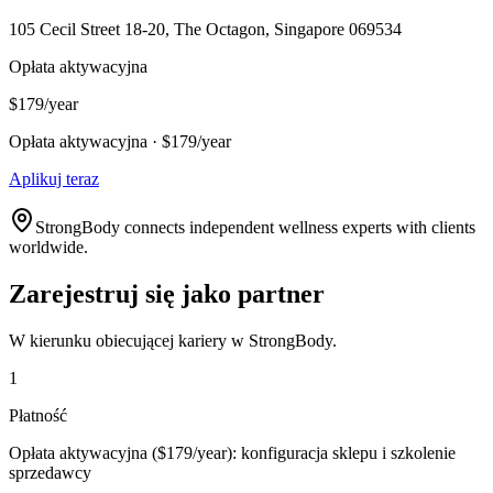
105 Cecil Street 18-20, The Octagon, Singapore 069534
Opłata aktywacyjna
$179/year
Opłata aktywacyjna · $179/year
Aplikuj teraz
StrongBody connects independent wellness experts with clients
worldwide.
Zarejestruj się jako partner
W kierunku obiecującej kariery w StrongBody.
1
Płatność
Opłata aktywacyjna ($179/year): konfiguracja sklepu i szkolenie
sprzedawcy