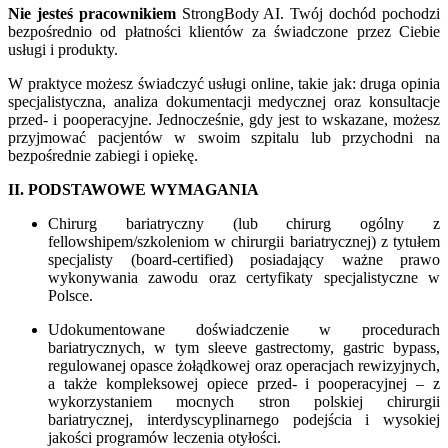
Nie jesteś pracownikiem
StrongBody AI. Twój dochód pochodzi
bezpośrednio od płatności klientów za świadczone przez Ciebie
usługi i produkty.
W praktyce możesz świadczyć usługi online, takie jak: druga opinia
specjalistyczna, analiza dokumentacji medycznej oraz konsultacje
przed- i pooperacyjne. Jednocześnie, gdy jest to wskazane, możesz
przyjmować pacjentów w swoim szpitalu lub przychodni na
bezpośrednie zabiegi i opiekę.
II. PODSTAWOWE WYMAGANIA
Chirurg bariatryczny (lub chirurg ogólny z
fellowshipem/szkoleniom w chirurgii bariatrycznej) z tytułem
specjalisty (board-certified) posiadający ważne prawo
wykonywania zawodu oraz certyfikaty specjalistyczne w
Polsce.
Udokumentowane doświadczenie w procedurach
bariatrycznych, w tym sleeve gastrectomy, gastric bypass,
regulowanej opasce żołądkowej oraz operacjach rewizyjnych,
a także kompleksowej opiece przed- i pooperacyjnej – z
wykorzystaniem mocnych stron polskiej chirurgii
bariatrycznej, interdyscyplinarnego podejścia i wysokiej
jakości programów leczenia otyłości.