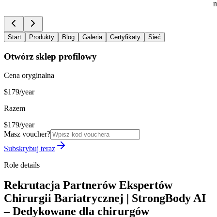
m
Start
Produkty
Blog
Galeria
Certyfikaty
Sieć
Otwórz sklep profilowy
Cena oryginalna
$179/year
Razem
$179/year
Masz voucher?
Subskrybuj teraz
Role details
Rekrutacja Partnerów Ekspertów
Chirurgii Bariatrycznej | StrongBody AI
– Dedykowane dla chirurgów