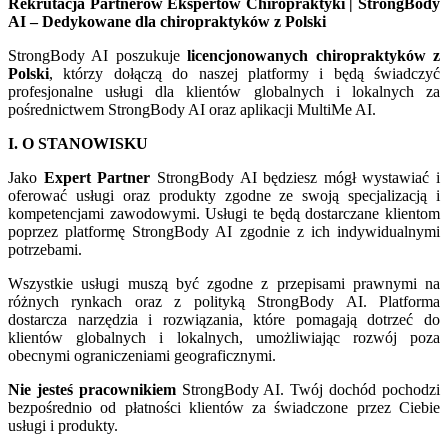
Rekrutacja Partnerów Ekspertów Chiropraktyki | StrongBody
AI – Dedykowane dla chiropraktyków z Polski
StrongBody AI poszukuje
licencjonowanych chiropraktyków z
Polski
, którzy dołączą do naszej platformy i będą świadczyć
profesjonalne usługi dla klientów globalnych i lokalnych za
pośrednictwem StrongBody AI oraz aplikacji MultiMe AI.
I. O STANOWISKU
Jako
Expert Partner
StrongBody AI będziesz mógł wystawiać i
oferować usługi oraz produkty zgodne ze swoją specjalizacją i
kompetencjami zawodowymi. Usługi te będą dostarczane klientom
poprzez platformę StrongBody AI zgodnie z ich indywidualnymi
potrzebami.
Wszystkie usługi muszą być zgodne z przepisami prawnymi na
różnych rynkach oraz z polityką StrongBody AI. Platforma
dostarcza narzędzia i rozwiązania, które pomagają dotrzeć do
klientów globalnych i lokalnych, umożliwiając rozwój poza
obecnymi ograniczeniami geograficznymi.
Nie jesteś pracownikiem
StrongBody AI. Twój dochód pochodzi
bezpośrednio od płatności klientów za świadczone przez Ciebie
usługi i produkty.