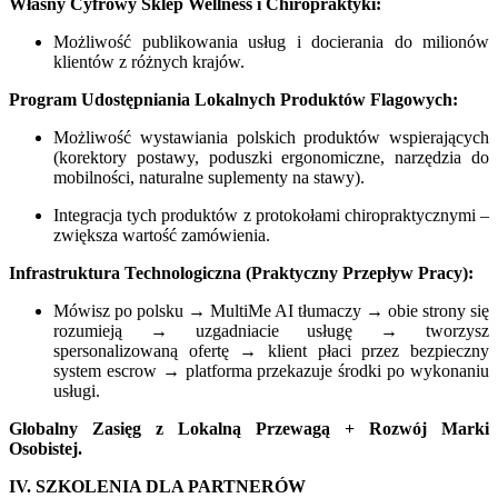
Własny Cyfrowy Sklep Wellness i Chiropraktyki:
Możliwość publikowania usług i docierania do milionów
klientów z różnych krajów.
Program Udostępniania Lokalnych Produktów Flagowych:
Możliwość wystawiania polskich produktów wspierających
(korektory postawy, poduszki ergonomiczne, narzędzia do
mobilności, naturalne suplementy na stawy).
Integracja tych produktów z protokołami chiropraktycznymi –
zwiększa wartość zamówienia.
Infrastruktura Technologiczna (Praktyczny Przepływ Pracy):
Mówisz po polsku → MultiMe AI tłumaczy → obie strony się
rozumieją → uzgadniacie usługę → tworzysz
spersonalizowaną ofertę → klient płaci przez bezpieczny
system escrow → platforma przekazuje środki po wykonaniu
usługi.
Globalny Zasięg z Lokalną Przewagą + Rozwój Marki
Osobistej.
IV. SZKOLENIA DLA PARTNERÓW