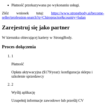
Płatność przekazywana po wykonaniu usługi.
Złóż wniosek tutaj:
https://www.strongbody.ai/become-
seller/profession-search?q=Chiropractor&country=balan
Zarejestruj się jako partner
W kierunku obiecującej kariery w StrongBody.
Proces dołączenia
1
Płatność
Opłata aktywacyjna ($179/year): konfiguracja sklepu i
szkolenie sprzedawcy
2
Wyślij aplikację
Uzupełnij informacje zawodowe lub prześlij CV