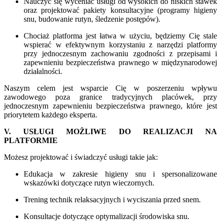
Nauczyć się wyceniać usługi od wysokich do niskich stawek
oraz projektować pakiety konsultacyjne (programy higieny
snu, budowanie rutyn, śledzenie postępów).
Chociaż platforma jest łatwa w użyciu, będziemy Cię stale
wspierać w efektywnym korzystaniu z narzędzi platformy
przy jednoczesnym zachowaniu zgodności z przepisami i
zapewnieniu bezpieczeństwa prawnego w międzynarodowej
działalności.
Naszym celem jest wsparcie Cię w poszerzeniu wpływu
zawodowego poza granice tradycyjnych placówek, przy
jednoczesnym zapewnieniu bezpieczeństwa prawnego, które jest
priorytetem każdego eksperta.
V. USŁUGI MOŻLIWE DO REALIZACJI NA
PLATFORMIE
Możesz projektować i świadczyć usługi takie jak:
Edukacja w zakresie higieny snu i spersonalizowane
wskazówki dotyczące rutyn wieczornych.
Trening technik relaksacyjnych i wyciszania przed snem.
Konsultacje dotyczące optymalizacji środowiska snu.