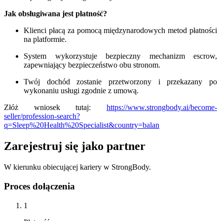
Jak obsługiwana jest płatność?
Klienci płacą za pomocą międzynarodowych metod płatności
na platformie.
System wykorzystuje bezpieczny mechanizm escrow,
zapewniający bezpieczeństwo obu stronom.
Twój dochód zostanie przetworzony i przekazany po
wykonaniu usługi zgodnie z umową.
Złóż wniosek tutaj:
https://www.strongbody.ai/become-
seller/profession-search?
q=Sleep%20Health%20Specialist&country=balan
Zarejestruj się jako partner
W kierunku obiecującej kariery w StrongBody.
Proces dołączenia
1