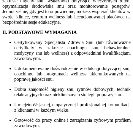
zakresie higieny snu, wskazówki dotyczące wieczornych rutyn,
optymalizacja środowiska snu oraz monitorowanie postępów.
Jednocześnie, gdy jest to odpowiednie, możesz wspierać klientów w
swojej klinice, centrum wellness lub licencjonowanej placówce na
bezpośrednie sesje edukacyjne.
II. PODSTAWOWE WYMAGANIA
Certyfikowany Specjalista Zdrowia Snu (lub równoważne
certyfikaty w zakresie coachingu snu, behawioralnej
medycyny snu lub wellness) z odpowiednimi kwalifikacjami
zawodowymi.
Udokumentowane doświadczenie w edukacji dotyczącej snu,
coachingu lub programach wellness ukierunkowanych na
poprawę jakości snu.
Dobra znajomość higieny snu, rytmów dobowych, technik
relaksacyjnych oraz nieklinicznych strategii poprawy snu.
Umiejętność jasnej, empatycznej i profesjonalnej komunikacji
z klientami w każdym wieku.
Gotowość do pracy online i zarządzania cyfrowym profilem
zawodowym.