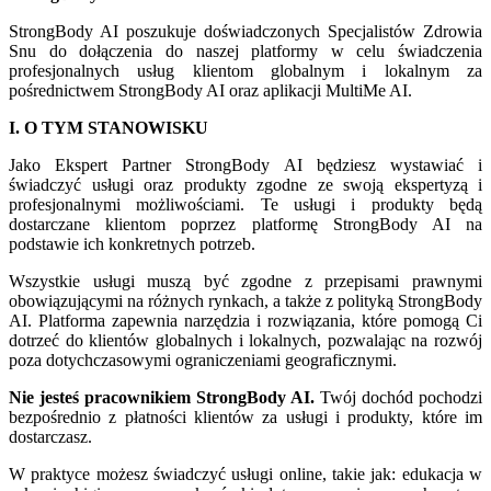
StrongBody AI poszukuje doświadczonych Specjalistów Zdrowia
Snu do dołączenia do naszej platformy w celu świadczenia
profesjonalnych usług klientom globalnym i lokalnym za
pośrednictwem StrongBody AI oraz aplikacji MultiMe AI.
I. O TYM STANOWISKU
Jako Ekspert Partner StrongBody AI będziesz wystawiać i
świadczyć usługi oraz produkty zgodne ze swoją ekspertyzą i
profesjonalnymi możliwościami. Te usługi i produkty będą
dostarczane klientom poprzez platformę StrongBody AI na
podstawie ich konkretnych potrzeb.
Wszystkie usługi muszą być zgodne z przepisami prawnymi
obowiązującymi na różnych rynkach, a także z polityką StrongBody
AI. Platforma zapewnia narzędzia i rozwiązania, które pomogą Ci
dotrzeć do klientów globalnych i lokalnych, pozwalając na rozwój
poza dotychczasowymi ograniczeniami geograficznymi.
Nie jesteś pracownikiem StrongBody AI.
Twój dochód pochodzi
bezpośrednio z płatności klientów za usługi i produkty, które im
dostarczasz.
W praktyce możesz świadczyć usługi online, takie jak: edukacja w