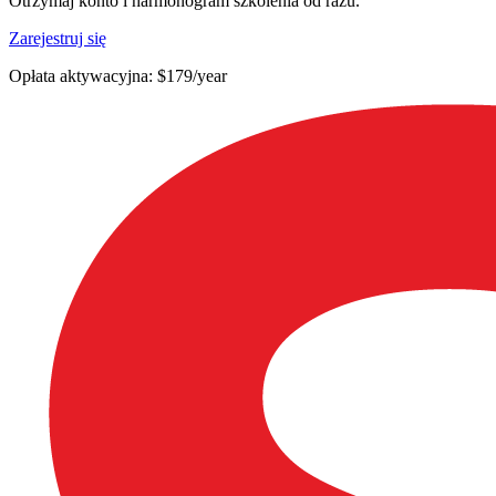
Otrzymaj konto i harmonogram szkolenia od razu.
Zarejestruj się
Opłata aktywacyjna: $179/year