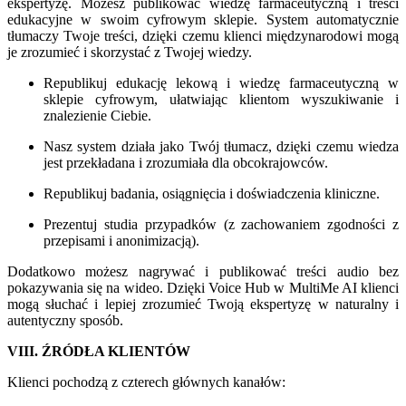
ekspertyzę. Możesz publikować wiedzę farmaceutyczną i treści
edukacyjne w swoim cyfrowym sklepie. System automatycznie
tłumaczy Twoje treści, dzięki czemu klienci międzynarodowi mogą
je zrozumieć i skorzystać z Twojej wiedzy.
Republikuj edukację lekową i wiedzę farmaceutyczną w
sklepie cyfrowym, ułatwiając klientom wyszukiwanie i
znalezienie Ciebie.
Nasz system działa jako Twój tłumacz, dzięki czemu wiedza
jest przekładana i zrozumiała dla obcokrajowców.
Republikuj badania, osiągnięcia i doświadczenia kliniczne.
Prezentuj studia przypadków (z zachowaniem zgodności z
przepisami i anonimizacją).
Dodatkowo możesz nagrywać i publikować treści audio bez
pokazywania się na wideo. Dzięki Voice Hub w MultiMe AI klienci
mogą słuchać i lepiej zrozumieć Twoją ekspertyzę w naturalny i
autentyczny sposób.
VIII. ŹRÓDŁA KLIENTÓW
Klienci pochodzą z czterech głównych kanałów: