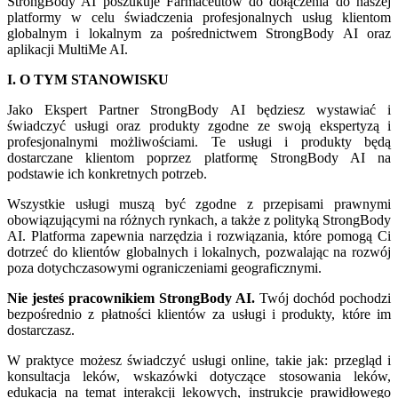
StrongBody AI poszukuje Farmaceutów do dołączenia do naszej
platformy w celu świadczenia profesjonalnych usług klientom
globalnym i lokalnym za pośrednictwem StrongBody AI oraz
aplikacji MultiMe AI.
I. O TYM STANOWISKU
Jako Ekspert Partner StrongBody AI będziesz wystawiać i
świadczyć usługi oraz produkty zgodne ze swoją ekspertyzą i
profesjonalnymi możliwościami. Te usługi i produkty będą
dostarczane klientom poprzez platformę StrongBody AI na
podstawie ich konkretnych potrzeb.
Wszystkie usługi muszą być zgodne z przepisami prawnymi
obowiązującymi na różnych rynkach, a także z polityką StrongBody
AI. Platforma zapewnia narzędzia i rozwiązania, które pomogą Ci
dotrzeć do klientów globalnych i lokalnych, pozwalając na rozwój
poza dotychczasowymi ograniczeniami geograficznymi.
Nie jesteś pracownikiem StrongBody AI.
Twój dochód pochodzi
bezpośrednio z płatności klientów za usługi i produkty, które im
dostarczasz.
W praktyce możesz świadczyć usługi online, takie jak: przegląd i
konsultacja leków, wskazówki dotyczące stosowania leków,
edukacja na temat interakcji lekowych, instrukcje prawidłowego