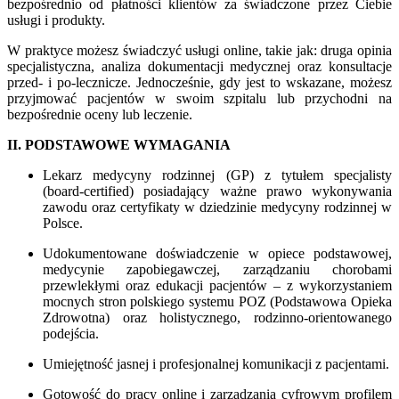
bezpośrednio od płatności klientów za świadczone przez Ciebie
usługi i produkty.
W praktyce możesz świadczyć usługi online, takie jak: druga opinia
specjalistyczna, analiza dokumentacji medycznej oraz konsultacje
przed- i po-lecznicze. Jednocześnie, gdy jest to wskazane, możesz
przyjmować pacjentów w swoim szpitalu lub przychodni na
bezpośrednie oceny lub leczenie.
II. PODSTAWOWE WYMAGANIA
Lekarz medycyny rodzinnej (GP) z tytułem specjalisty
(board-certified) posiadający ważne prawo wykonywania
zawodu oraz certyfikaty w dziedzinie medycyny rodzinnej w
Polsce.
Udokumentowane doświadczenie w opiece podstawowej,
medycynie zapobiegawczej, zarządzaniu chorobami
przewlekłymi oraz edukacji pacjentów – z wykorzystaniem
mocnych stron polskiego systemu POZ (Podstawowa Opieka
Zdrowotna) oraz holistycznego, rodzinno-orientowanego
podejścia.
Umiejętność jasnej i profesjonalnej komunikacji z pacjentami.
Gotowość do pracy online i zarządzania cyfrowym profilem