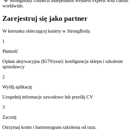
StrongBody connects independent wellness experts with clients
worldwide.
Zarejestruj się jako partner
W kierunku obiecującej kariery w StrongBody.
1
Płatność
Opłata aktywacyjna ($179/year): konfiguracja sklepu i szkolenie
sprzedawcy
2
Wyślij aplikację
Uzupełnij informacje zawodowe lub prześlij CV
3
Zacznij
Otrzymaj konto i harmonogram szkolenia od razu.