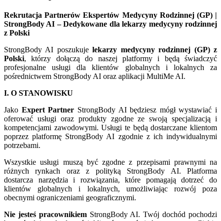
Rekrutacja Partnerów Ekspertów Medycyny Rodzinnej (GP) |
StrongBody AI – Dedykowane dla lekarzy medycyny rodzinnej
z Polski
StrongBody AI poszukuje
lekarzy medycyny rodzinnej (GP) z
Polski
, którzy dołączą do naszej platformy i będą świadczyć
profesjonalne usługi dla klientów globalnych i lokalnych za
pośrednictwem StrongBody AI oraz aplikacji MultiMe AI.
I. O STANOWISKU
Jako
Expert Partner
StrongBody AI będziesz mógł wystawiać i
oferować usługi oraz produkty zgodne ze swoją specjalizacją i
kompetencjami zawodowymi. Usługi te będą dostarczane klientom
poprzez platformę StrongBody AI zgodnie z ich indywidualnymi
potrzebami.
Wszystkie usługi muszą być zgodne z przepisami prawnymi na
różnych rynkach oraz z polityką StrongBody AI. Platforma
dostarcza narzędzia i rozwiązania, które pomagają dotrzeć do
klientów globalnych i lokalnych, umożliwiając rozwój poza
obecnymi ograniczeniami geograficznymi.
Nie jesteś pracownikiem
StrongBody AI. Twój dochód pochodzi