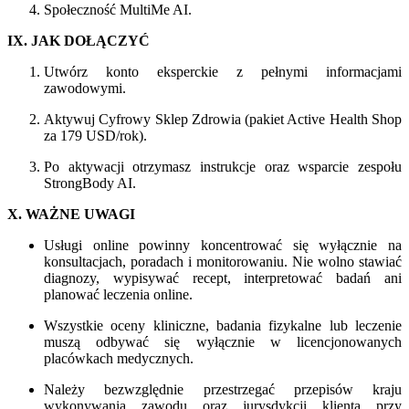
Społeczność MultiMe AI.
IX. JAK DOŁĄCZYĆ
Utwórz konto eksperckie z pełnymi informacjami
zawodowymi.
Aktywuj Cyfrowy Sklep Zdrowia (pakiet Active Health Shop
za 179 USD/rok).
Po aktywacji otrzymasz instrukcje oraz wsparcie zespołu
StrongBody AI.
X. WAŻNE UWAGI
Usługi online powinny koncentrować się wyłącznie na
konsultacjach, poradach i monitorowaniu. Nie wolno stawiać
diagnozy, wypisywać recept, interpretować badań ani
planować leczenia online.
Wszystkie oceny kliniczne, badania fizykalne lub leczenie
muszą odbywać się wyłącznie w licencjonowanych
placówkach medycznych.
Należy bezwzględnie przestrzegać przepisów kraju
wykonywania zawodu oraz jurysdykcji klienta przy