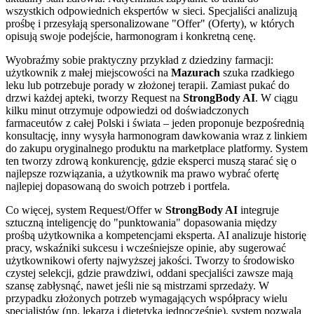
wszystkich odpowiednich ekspertów w sieci. Specjaliści analizują
prośbę i przesyłają spersonalizowane "Offer" (Oferty), w których
opisują swoje podejście, harmonogram i konkretną cenę.
Wyobraźmy sobie praktyczny przykład z dziedziny farmacji:
użytkownik z małej miejscowości na
Mazurach
szuka rzadkiego
leku lub potrzebuje porady w złożonej terapii. Zamiast pukać do
drzwi każdej apteki, tworzy Request na
StrongBody AI
. W ciągu
kilku minut otrzymuje odpowiedzi od doświadczonych
farmaceutów z całej Polski i świata – jeden proponuje bezpośrednią
konsultację, inny wysyła harmonogram dawkowania wraz z linkiem
do zakupu oryginalnego produktu na marketplace platformy. System
ten tworzy zdrową konkurencję, gdzie eksperci muszą starać się o
najlepsze rozwiązania, a użytkownik ma prawo wybrać ofertę
najlepiej dopasowaną do swoich potrzeb i portfela.
Co więcej, system Request/Offer w
StrongBody AI
integruje
sztuczną inteligencję do "punktowania" dopasowania między
prośbą użytkownika a kompetencjami eksperta. AI analizuje historię
pracy, wskaźniki sukcesu i wcześniejsze opinie, aby sugerować
użytkownikowi oferty najwyższej jakości. Tworzy to środowisko
czystej selekcji, gdzie prawdziwi, oddani specjaliści zawsze mają
szansę zabłysnąć, nawet jeśli nie są mistrzami sprzedaży. W
przypadku złożonych potrzeb wymagających współpracy wielu
specjalistów (np. lekarza i dietetyka jednocześnie), system pozwala