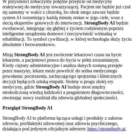
W przyszłości zobaczymy potężne przejście od medycyny
reaktywnej do medycyny towarzyszącej. Pacjent nie będzie już czuł
się samotny w walce z chorobą, bo obok niego zawsze będzie
system AI rozumiejący każdą minutę zmian w jego ciele, wraz z
siecią ekspertów gotowych do interwencji.
StrongBody AI
będzie
ewoluować, integrując się głębiej z życiem codziennym poprzez
inteligentne urządzenia domowe i rzeczywistość wirtualną w
rehabilitacji. To symbol cywilizacji, w której technologia służy życiu
absolutnie i bezwarunkowo.
Misją
StrongBody AI
jest zwrócenie lekarzowi czasu na bycie
lekarzem, a pacjentowi prawa do bycia w pełni zrozumianym.
Kiedy ciężary administracyjne i analiza danych zostaną przejęte
przez maszyny, lekarz może powrócić do sedna medycznego
powołania: pocieszenia, zachęcającego spojrzenia i klinicznych
decyzji będących sztuką empatii. Stoimy u progu złotej ery
medycyny, gdzie
StrongBody AI
buduje most między
nieskończoną wiedzą ludzkości a pragnieniem długowieczności,
otwierając nowy rozdział dla zdrowia globalnej społeczności.
Przegląd StrongBody AI
StrongBody AI to platforma łącząca usługi i produkty z zakresu
zdrowia, profilaktyki zdrowotnej oraz zdrowia psychicznego,
działająca pod jedynym oficjalnym adresem:
https://strongbody.ai
.