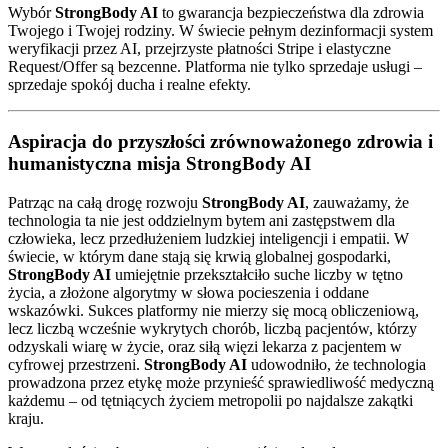
Wybór
StrongBody AI
to gwarancja bezpieczeństwa dla zdrowia
Twojego i Twojej rodziny. W świecie pełnym dezinformacji system
weryfikacji przez AI, przejrzyste płatności Stripe i elastyczne
Request/Offer są bezcenne. Platforma nie tylko sprzedaje usługi –
sprzedaje spokój ducha i realne efekty.
Aspiracja do przyszłości zrównoważonego zdrowia i
humanistyczna misja StrongBody AI
Patrząc na całą drogę rozwoju
StrongBody AI
, zauważamy, że
technologia ta nie jest oddzielnym bytem ani zastępstwem dla
człowieka, lecz przedłużeniem ludzkiej inteligencji i empatii. W
świecie, w którym dane stają się krwią globalnej gospodarki,
StrongBody AI
umiejętnie przekształciło suche liczby w tętno
życia, a złożone algorytmy w słowa pocieszenia i oddane
wskazówki. Sukces platformy nie mierzy się mocą obliczeniową,
lecz liczbą wcześnie wykrytych chorób, liczbą pacjentów, którzy
odzyskali wiarę w życie, oraz siłą więzi lekarza z pacjentem w
cyfrowej przestrzeni.
StrongBody AI
udowodniło, że technologia
prowadzona przez etykę może przynieść sprawiedliwość medyczną
każdemu – od tętniących życiem metropolii po najdalsze zakątki
kraju.