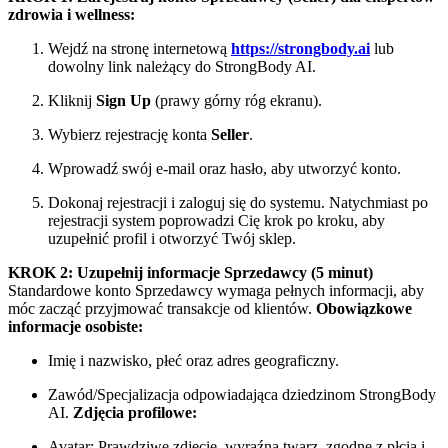
zdrowia i wellness:
Wejdź na stronę internetową
https://strongbody.ai
lub
dowolny link należący do StrongBody AI.
Kliknij
Sign Up
(prawy górny róg ekranu).
Wybierz rejestrację konta
Seller
.
Wprowadź swój e-mail oraz hasło, aby utworzyć konto.
Dokonaj rejestracji i zaloguj się do systemu. Natychmiast po
rejestracji system poprowadzi Cię krok po kroku, aby
uzupełnić profil i otworzyć Twój sklep.
KROK 2: Uzupełnij informacje Sprzedawcy (5 minut)
Standardowe konto Sprzedawcy wymaga pełnych informacji, aby
móc zacząć przyjmować transakcje od klientów.
Obowiązkowe
informacje osobiste:
Imię i nazwisko, płeć oraz adres geograficzny.
Zawód/Specjalizacja odpowiadająca dziedzinom StrongBody
AI.
Zdjęcia profilowe:
Avatar: Prawdziwe zdjęcie, wyraźna twarz, zgodne z płcią i