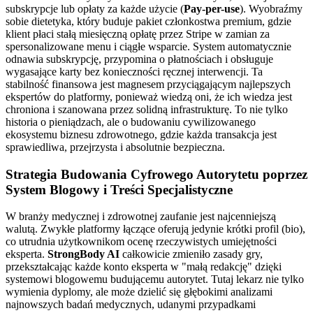
subskrypcje lub opłaty za każde użycie (
Pay-per-use
). Wyobraźmy
sobie dietetyka, który buduje pakiet członkostwa premium, gdzie
klient płaci stałą miesięczną opłatę przez Stripe w zamian za
spersonalizowane menu i ciągłe wsparcie. System automatycznie
odnawia subskrypcję, przypomina o płatnościach i obsługuje
wygasające karty bez konieczności ręcznej interwencji. Ta
stabilność finansowa jest magnesem przyciągającym najlepszych
ekspertów do platformy, ponieważ wiedzą oni, że ich wiedza jest
chroniona i szanowana przez solidną infrastrukturę. To nie tylko
historia o pieniądzach, ale o budowaniu cywilizowanego
ekosystemu biznesu zdrowotnego, gdzie każda transakcja jest
sprawiedliwa, przejrzysta i absolutnie bezpieczna.
Strategia Budowania Cyfrowego Autorytetu poprzez
System Blogowy i Treści Specjalistyczne
W branży medycznej i zdrowotnej zaufanie jest najcenniejszą
walutą. Zwykłe platformy łączące oferują jedynie krótki profil (bio),
co utrudnia użytkownikom ocenę rzeczywistych umiejętności
eksperta.
StrongBody AI
całkowicie zmieniło zasady gry,
przekształcając każde konto eksperta w "małą redakcję" dzięki
systemowi blogowemu budującemu autorytet. Tutaj lekarz nie tylko
wymienia dyplomy, ale może dzielić się głębokimi analizami
najnowszych badań medycznych, udanymi przypadkami