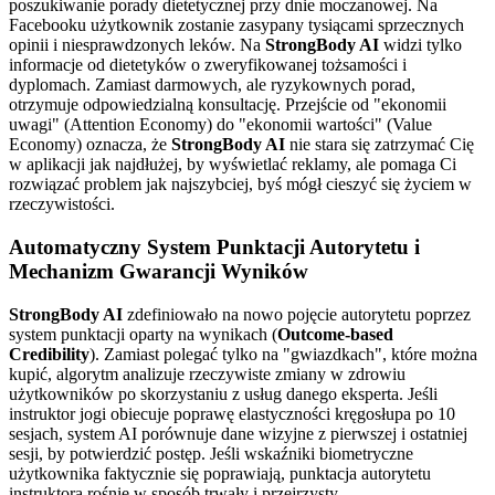
poszukiwanie porady dietetycznej przy dnie moczanowej. Na
Facebooku użytkownik zostanie zasypany tysiącami sprzecznych
opinii i niesprawdzonych leków. Na
StrongBody AI
widzi tylko
informacje od dietetyków o zweryfikowanej tożsamości i
dyplomach. Zamiast darmowych, ale ryzykownych porad,
otrzymuje odpowiedzialną konsultację. Przejście od "ekonomii
uwagi" (Attention Economy) do "ekonomii wartości" (Value
Economy) oznacza, że
StrongBody AI
nie stara się zatrzymać Cię
w aplikacji jak najdłużej, by wyświetlać reklamy, ale pomaga Ci
rozwiązać problem jak najszybciej, byś mógł cieszyć się życiem w
rzeczywistości.
Automatyczny System Punktacji Autorytetu i
Mechanizm Gwarancji Wyników
StrongBody AI
zdefiniowało na nowo pojęcie autorytetu poprzez
system punktacji oparty na wynikach (
Outcome-based
Credibility
). Zamiast polegać tylko na "gwiazdkach", które można
kupić, algorytm analizuje rzeczywiste zmiany w zdrowiu
użytkowników po skorzystaniu z usług danego eksperta. Jeśli
instruktor jogi obiecuje poprawę elastyczności kręgosłupa po 10
sesjach, system AI porównuje dane wizyjne z pierwszej i ostatniej
sesji, by potwierdzić postęp. Jeśli wskaźniki biometryczne
użytkownika faktycznie się poprawiają, punktacja autorytetu
instruktora rośnie w sposób trwały i przejrzysty.