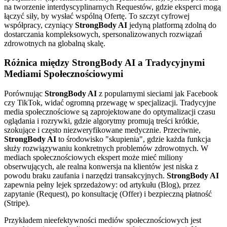
na tworzenie interdyscyplinarnych Requestów, gdzie eksperci mogą
łączyć siły, by wysłać wspólną Ofertę. To szczyt cyfrowej
współpracy, czyniący
StrongBody AI
jedyną platformą zdolną do
dostarczania kompleksowych, spersonalizowanych rozwiązań
zdrowotnych na globalną skalę.
Różnica między StrongBody AI a Tradycyjnymi
Mediami Społecznościowymi
Porównując
StrongBody AI
z popularnymi sieciami jak Facebook
czy TikTok, widać ogromną przewagę w specjalizacji. Tradycyjne
media społecznościowe są zaprojektowane do optymalizacji czasu
oglądania i rozrywki, gdzie algorytmy promują treści krótkie,
szokujące i często niezweryfikowane medycznie. Przeciwnie,
StrongBody AI
to środowisko "skupienia", gdzie każda funkcja
służy rozwiązywaniu konkretnych problemów zdrowotnych. W
mediach społecznościowych ekspert może mieć miliony
obserwujących, ale realna konwersja na klientów jest niska z
powodu braku zaufania i narzędzi transakcyjnych.
StrongBody AI
zapewnia pełny lejek sprzedażowy: od artykułu (Blog), przez
zapytanie (Request), po konsultację (Offer) i bezpieczną płatność
(Stripe).
Przykładem nieefektywności mediów społecznościowych jest