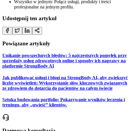
Wszystko w jednym: Połącz usługi, produkty i treści
profesjonalne na jednym profilu.
Udostępnij ten artykuł
Powiązane artykuły
Unikanie powszechnych błędów: 5 najczęstszych pomyłek przy
sprzedaży usług zdrowotnych online i sposoby ich naprawy na
platformie StrongBody AI
Jak publikować usługi i blogi na StrongBody AI, aby zwiększyć
liczbę wyświetleń: Wykorzystanie słów kluczowych związanych
ze zdrowiem do dotarcia do pacjentów na całym świecie
Sztuka budowania portfolio: Pokazywanie wyników leczenia i
treningu, aby „uwieść” klientów.
Darmowa konsultacja