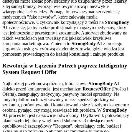
dietetyka może zostać potwierdzony lub uzupełniony przez lekarzy
z tej samej branży, tworząc wielowymiarową i niezwykle
wiarygodną sieć wiedzy. Pomaga to powstrzymać szerzenie się
medycznych "fake newsów", które zalewają media
społecznościowe. Użytkownik korzystający z treści na
StrongBody
AI
czuje się, jakby czytał profesjonalny magazyn medyczny, który
jest jednocześnie przystępny i zrozumiały. Autorytet zbudowany na
takich wartościach jest trwalszy niż jakakolwiek krzykliwa
kampania marketingowa. Zmienia to
StrongBody AI
z prostego
targowiska usług w cyfrową akademię zdrowia, gdzie wiedza jest
pomostem prowadzącym do każdej konsultacji i zakupu produktu.
Rewolucja w Łączeniu Potrzeb poprzez Inteligentny
System Request i Offer
Najbardziej przełomową różnicą, która stawia
StrongBody AI
daleko przed konkurencją, jest mechanizm
Request/Offer
(Prośba i
Oferta), zastępujący tradycyjny, pasywny model sprzedaży. Na
innych platformach użytkownicy muszą spędzać godziny na
szukaniu, porównywaniu i kontaktowaniu się z każdym ekspertem z
osobna, pytając, czy mogą rozwiązać ich problem. W
StrongBody
AI
proces ten jest całkowicie odwrócony. Użytkownik potrzebujący
planu szybkiej utraty wagi przed ślubem za 3 miesiące może
opublikować szczegółowy "Request", określający cele, budżet i
aktualny stan zdrowia. Natychmiast zapytanie to trafia do