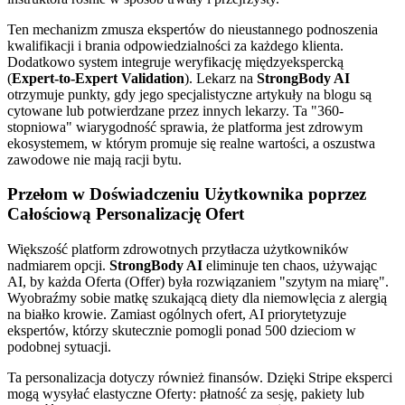
Ten mechanizm zmusza ekspertów do nieustannego podnoszenia
kwalifikacji i brania odpowiedzialności za każdego klienta.
Dodatkowo system integruje weryfikację międzyekspercką
(
Expert-to-Expert Validation
). Lekarz na
StrongBody AI
otrzymuje punkty, gdy jego specjalistyczne artykuły na blogu są
cytowane lub potwierdzane przez innych lekarzy. Ta "360-
stopniowa" wiarygodność sprawia, że platforma jest zdrowym
ekosystemem, w którym promuje się realne wartości, a oszustwa
zawodowe nie mają racji bytu.
Przełom w Doświadczeniu Użytkownika poprzez
Całościową Personalizację Ofert
Większość platform zdrowotnych przytłacza użytkowników
nadmiarem opcji.
StrongBody AI
eliminuje ten chaos, używając
AI, by każda Oferta (Offer) była rozwiązaniem "szytym na miarę".
Wyobraźmy sobie matkę szukającą diety dla niemowlęcia z alergią
na białko krowie. Zamiast ogólnych ofert, AI priorytetyzuje
ekspertów, którzy skutecznie pomogli ponad 500 dzieciom w
podobnej sytuacji.
Ta personalizacja dotyczy również finansów. Dzięki Stripe eksperci
mogą wysyłać elastyczne Oferty: płatność za sesję, pakiety lub