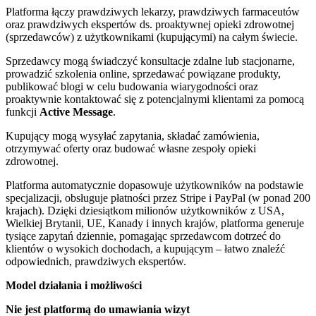
Platforma łączy prawdziwych lekarzy, prawdziwych farmaceutów
oraz prawdziwych ekspertów ds. proaktywnej opieki zdrowotnej
(sprzedawców) z użytkownikami (kupującymi) na całym świecie.
Sprzedawcy mogą świadczyć konsultacje zdalne lub stacjonarne,
prowadzić szkolenia online, sprzedawać powiązane produkty,
publikować blogi w celu budowania wiarygodności oraz
proaktywnie kontaktować się z potencjalnymi klientami za pomocą
funkcji
Active Message
.
Kupujący mogą wysyłać zapytania, składać zamówienia,
otrzymywać oferty oraz budować własne zespoły opieki
zdrowotnej.
Platforma automatycznie dopasowuje użytkowników na podstawie
specjalizacji, obsługuje płatności przez Stripe i PayPal (w ponad 200
krajach). Dzięki dziesiątkom milionów użytkowników z USA,
Wielkiej Brytanii, UE, Kanady i innych krajów, platforma generuje
tysiące zapytań dziennie, pomagając sprzedawcom dotrzeć do
klientów o wysokich dochodach, a kupującym – łatwo znaleźć
odpowiednich, prawdziwych ekspertów.
Model działania i możliwości
Nie jest platformą do umawiania wizyt