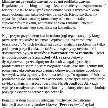
klinicznymi czy praktycznymi poradami profilaktycznymi.
Regularne pisanie bloga pomaga ekspertom nie tylko zaprezentować
wiedzę, ale także nawiązać emocjonalną więź z użytkownikiem
przed dokonaniem jakiejkolwiek transakcji. Kiedy użytkownik
czyta skrupulatną analizę farmaceuty na temat interakcji
suplementów z lekami, naturalnie nabiera zaufania i chętniej
wybierze właśnie tego specjalistę na konsultację.
Najlepszym przykładem jest instruktor jogi regeneracyjnej, który
pisze serię artykułów na temat "Wpływu jogi na chroniczną
bezsenność". W tych tekstach instruktor analizuje problem nie tylko
pod kątem pozycji ciała, ale także z perspektywy neuronauki i
doświadczeń byłych uczniów z
Warszawy
czy
Wrocławia
. Treści
te, udostępnione na
StrongBody AI
, są priorytetowo
dystrybuowane przez algorytm do osób zmagających się z
problemami ze snem. System blogowy działa jako inteligentny filtr,
pomagając ekspertom przyciągnąć odpowiednią grupę docelową
bez wydawania ogromnych sum na reklamy. To ogromna różnica w
porównaniu do TikToka czy Facebooka, gdzie specjalistyczne treści
szybko znikają w gąszczu rozrywki. Na
StrongBody AI
każdy
wpis jest trwałym zasobem intelektualnym, który nieustannie buduje
pozycję eksperta w sercach społeczności.
Ponadto system blogowy integruje możliwość dwustronnej
interakcji oraz oceny środowiskowej (
Peer review
). Artykuł