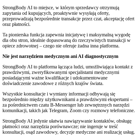
StrongBody AI to miejsce, w którym sprzedawcy otrzymują
zapytania od kupujących, proaktywnie wysyłają oferty,
przeprowadzają bezpośrednie transakcje przez czat, akceptację ofert
oraz płatności.
Ta pionierska funkcja zapewnia inicjatywę i maksymalną wygodę
dla obu stron, idealnie dopasowaną do rzeczywistych transakcji w
opiece zdrowotnej – czego nie oferuje żadna inna platforma.
Nie jest narzędziem medycznym ani AI diagnostycznym
StrongBody AI to platforma łącząca ludzi, umożliwiająca kontakt z
prawdziwymi, zweryfikowanymi specjalistami medycznymi
posiadającymi ważne kwalifikacje i udokumentowane
doświadczenie zawodowe z różnych krajów świata.
Wszystkie konsultacje i wymiany informacji odbywają się
bezpośrednio między użytkownikami a prawdziwymi ekspertami –
za pośrednictwem czatu B-Messenger lub zewnętrznych narzędzi
komunikacji, takich jak Telegram, Zoom czy rozmowy telefoniczne.
StrongBody AI jedynie ułatwia nawiązywanie kontaktów, obsługę
płatności oraz narzędzia porównawcze; nie ingeruje w treść
konsultacji, osąd zawodowy, decyzje medyczne ani realizację usług.