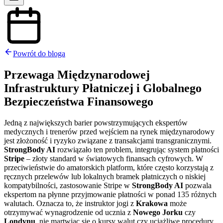
Powrót do bloga
Przewaga Międzynarodowej
Infrastruktury Płatniczej i Globalnego
Bezpieczeństwa Finansowego
Jedną z największych barier powstrzymujących ekspertów
medycznych i trenerów przed wejściem na rynek międzynarodowy
jest złożoność i ryzyko związane z transakcjami transgranicznymi.
StrongBody AI
rozwiązało ten problem, integrując system płatności
Stripe
– złoty standard w światowych finansach cyfrowych. W
przeciwieństwie do amatorskich platform, które często korzystają z
ręcznych przelewów lub lokalnych bramek płatniczych o niskiej
kompatybilności, zastosowanie Stripe w
StrongBody AI
pozwala
ekspertom na płynne przyjmowanie płatności w ponad 135 różnych
walutach. Oznacza to, że instruktor jogi z
Krakowa
może
otrzymywać wynagrodzenie od ucznia z
Nowego Jorku
czy
Londynu
, nie martwiąc się o kursy walut czy uciążliwe procedury