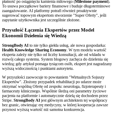
płatność po osiągnięciu kamienia milowego (
Milestone payment
).
To usuwa początkowe bariery finansowe i buduje długoterminowe
zaangażowanie. AI platformy potrafi również proaktywnie
sugerować topowym ekspertom stworzenie "Super Oferty", jeśli
zapytanie użytkownika jest szczególnie złożone.
Przyszłość Łączenia Ekspertów przez Model
Ekonomii Dzielenia się Wiedzą
StrongBody AI
to nie tylko giełda usług, ale nowa gospodarka:
Health Knowledge Sharing Economy
. W tym modelu wartość
eksperta zależy nie tylko od liczby konsultacji, ale od wkładu w
rozwój całego systemu. System blogowy zachęca do dzielenia się
wiedzą; gdy artykuł pomaga tysiącom osób, ekspert jest nagradzany
wyższą widocznością i punktami autorytetu.
W przyszłości zaowocuje to powstaniem "Wirtualnych Sojuszy
Ekspertów". Złożony przypadek rehabilitacji po udarze może
otrzymać wspólną Ofertę od zespołu: neurologa, fizjoterapeuty i
farmaceuty klinicznego. Wspólnie śledzą oni parametry życiowe
pacjenta na platformie i automatycznie dzielą się dochodem przez
Stripe.
StrongBody AI
jest głównym architektem tej współpracy
bez granic, otwierając erę medycyny, w której kooperacja zawsze
przynosi wyższą wartość niż samotna konkurencja.