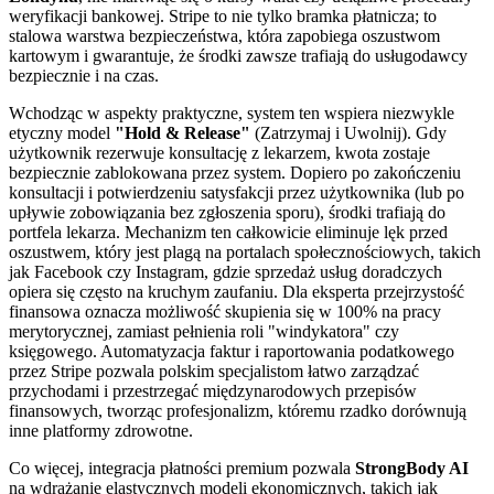
weryfikacji bankowej. Stripe to nie tylko bramka płatnicza; to
stalowa warstwa bezpieczeństwa, która zapobiega oszustwom
kartowym i gwarantuje, że środki zawsze trafiają do usługodawcy
bezpiecznie i na czas.
Wchodząc w aspekty praktyczne, system ten wspiera niezwykle
etyczny model
"Hold & Release"
(Zatrzymaj i Uwolnij). Gdy
użytkownik rezerwuje konsultację z lekarzem, kwota zostaje
bezpiecznie zablokowana przez system. Dopiero po zakończeniu
konsultacji i potwierdzeniu satysfakcji przez użytkownika (lub po
upływie zobowiązania bez zgłoszenia sporu), środki trafiają do
portfela lekarza. Mechanizm ten całkowicie eliminuje lęk przed
oszustwem, który jest plagą na portalach społecznościowych, takich
jak Facebook czy Instagram, gdzie sprzedaż usług doradczych
opiera się często na kruchym zaufaniu. Dla eksperta przejrzystość
finansowa oznacza możliwość skupienia się w 100% na pracy
merytorycznej, zamiast pełnienia roli "windykatora" czy
księgowego. Automatyzacja faktur i raportowania podatkowego
przez Stripe pozwala polskim specjalistom łatwo zarządzać
przychodami i przestrzegać międzynarodowych przepisów
finansowych, tworząc profesjonalizm, któremu rzadko dorównują
inne platformy zdrowotne.
Co więcej, integracja płatności premium pozwala
StrongBody AI
na wdrażanie elastycznych modeli ekonomicznych, takich jak