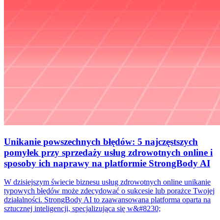
Unikanie powszechnych błędów: 5 najczęstszych
pomyłek przy sprzedaży usług zdrowotnych online i
sposoby ich naprawy na platformie StrongBody AI
W dzisiejszym świecie biznesu usług zdrowotnych online unikanie
typowych błędów może zdecydować o sukcesie lub porażce Twojej
działalności. StrongBody AI to zaawansowana platforma oparta na
sztucznej inteligencji, specjalizująca się w&#8230;