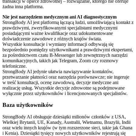
transakcji w opiece zdrowotnej – rozwiązanie, którego nie oferuje
żadna inna platforma.
Nie jest narzędziem medycznym ani AI diagnostycznym
StrongBody AI jest platformą łączącą ludzi, umożliwiającą kontakt z
prawdziwymi, zweryfikowanymi specjalistami medycznymi
posiadającymi ważne kwalifikacje oraz udokumentowane
doświadczenie zawodowe z różnych krajów świata.
Wszystkie konsultacje i wymiany informacji odbywają się
bezpośrednio pomiędzy użytkownikami a prawdziwymi ekspertami,
za pośrednictwem czatu B-Messenger lub zewnętrznych narzędzi
komunikacyjnych, takich jak Telegram, Zoom czy rozmowy
telefoniczne.
StrongBody AI jedynie ułatwia nawiązywanie kontaktów,
przetwarzanie płatności oraz narzędzia porównawcze; nie ingeruje
w treść konsultacji, ocenę zawodową, decyzje medyczne ani
realizację usług. Wszystkie decyzje zdrowotne są podejmowane
wyłącznie przez użytkowników i licencjonowanych specjalistów.
Baza użytkowników
StrongBody AI obsługuje dziesiątki milionów członków z USA,
Wielkiej Brytanii, UE, Kanady, Australii, Wietnamu, Brazylii, Indii
oraz wielu innych krajów (w tym rozszerzone sieci, takie jak Ghana
i Kenia). Dziesiątki tysięcy nowych użytkowników rejestrują się