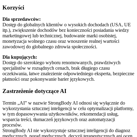
Korzyści
Dla sprzedawców:
Dostęp do globalnych klientów o wysokich dochodach (USA, UE
itp.), zwiększenie dochodów bez konieczności posiadania wiedzy
marketingowej lub technicznej, budowanie marki osobistej,
monetyzacja wolnego czasu oraz wnoszenie realnej wartości
zawodowej do globalnego zdrowia społeczności.
Dla kupujących:
Dostęp do szerokiego wyboru renomowanych, prawdziwych
specjalistów w rozsądnych cenach, brak długiego czasu
oczekiwania, łatwe znalezienie odpowiedniego eksperta, bezpieczne
płatności oraz pokonywanie barier językowych.
Zastrzeżenie dotyczące AI
Termin „AI” w nazwie StrongBody AI odnosi się wyłącznie do
wykorzystania sztucznej inteligencji w celu optymalizacji platformy,
w tym dopasowywania użytkowników, rekomendacji usług,
wsparcia treści, tłumaczeń językowych oraz automatyzacji
procesów.
StrongBody AI nie wykorzystuje sztucznej inteligencji do diagnoz
medycznych, porad medycznych, decyzji terapeutycznych ani ocen