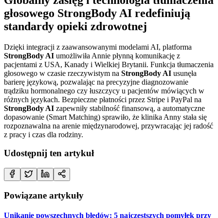
głosowego StrongBody AI redefiniują
standardy opieki zdrowotnej
Dzięki integracji z zaawansowanymi modelami AI, platforma
StrongBody AI
umożliwiła Annie płynną komunikację z
pacjentami z USA, Kanady i Wielkiej Brytanii. Funkcja tłumaczenia
głosowego w czasie rzeczywistym na
StrongBody AI
usunęła
barierę językową, pozwalając na precyzyjne diagnozowanie
trądziku hormonalnego czy łuszczycy u pacjentów mówiących w
różnych językach. Bezpieczne płatności przez Stripe i PayPal na
StrongBody AI
zapewniły stabilność finansową, a automatyczne
dopasowanie (Smart Matching) sprawiło, że klinika Anny stała się
rozpoznawalna na arenie międzynarodowej, przywracając jej radość
z pracy i czas dla rodziny.
Udostępnij ten artykuł
Powiązane artykuły
Unikanie powszechnych błędów: 5 najczęstszych pomyłek przy