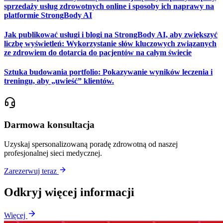
sprzedaży usług zdrowotnych online i sposoby ich naprawy na
platformie StrongBody AI
Jak publikować usługi i blogi na StrongBody AI, aby zwiększyć
liczbę wyświetleń: Wykorzystanie słów kluczowych związanych
ze zdrowiem do dotarcia do pacjentów na całym świecie
Sztuka budowania portfolio: Pokazywanie wyników leczenia i
treningu, aby „uwieść” klientów.
Darmowa konsultacja
Uzyskaj spersonalizowaną poradę zdrowotną od naszej
profesjonalnej sieci medycznej.
Zarezerwuj teraz
Odkryj więcej informacji
Więcej