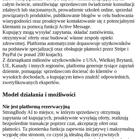
całym świecie, umożliwiając sprzedawcom świadczenie konsultacji
zdalnych lub stacjonarnych, prowadzenie szkoleń online, sprzedaż
powiązanych produktów, publikowanie blogów w celu budowania
wiarygodności oraz proaktywne kontaktowanie się z potencjalnymi
klientami za pomocą funkcji Active Message.
Kupujący mogą wysyłać zapytania, składać zamówienia,
otrzymywać oferty oraz budować własne zespoły opieki
zdrowotnej. Platforma automatycznie dopasowuje użytkowników
na podstawie specjalizacji oraz obsługuje płatności przez Stripe i
PayPal (w ponad 200 krajach).
Z dziesiątkami milionów użytkowników z USA, Wielkiej Brytanii,
UE, Kanady i innych regionów, platforma generuje tysiące zapytań
dziennie, pomagając sprzedawcom docierać do klientów o
wysokich dochodach, a kupującym łatwo znaleźć odpowiednich,
zweryfikowanych ekspertów.
Model działania i możliwości
Nie jest platformą rezerwacyjną
StrongBody AI to miejsce, w którym sprzedawcy otrzymują
zapytania od kupujących, proaktywnie wysyłają oferty, realizują
bezpośrednie transakcje poprzez czat, akceptację ofert oraz
płatności. Ta pionierska funkcja zapewnia inicjatywę i maksymalną
wygodę obu stronom, co czyni ją idealną dla rzeczywistych