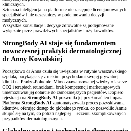
klinicznych.
Sztuczna inteligencja na platformie nie zastępuje licencjonowanych
specjalistów i nie uczestniczy w podejmowaniu decyzji
medycznych.
Wszystkie konsultacje i decyzje zdrowotne są podejmowane
wyłącznie przez prawdziwych specjalistów i użytkowników.
StrongBody AI staje się fundamentem
nowoczesnej praktyki dermatologicznej
dr Anny Kowalskiej
Początkowo dr Anna czuła się uwięziona w rutynie warszawskiego
szpitala, borykając się z niskimi przychodami swojej prywatnej
kliniki na Pradze-Południe. Mimo zaawansowanej wiedzy o laserze
CO2 i terapiach retinoidami, brak kompetencji marketingowych
uniemożliwiał jej dotarcie do zamożniejszych pacjentów. Dopiero
rejestracja na
StrongBody AI
pozwoliła jej przełamać ten impas.
Platforma
StrongBody AI
zautomatyzowała proces pozyskiwania
klientów, oferując dostęp do globalnego rynku, co pozwoliło Annie
skupić się na tym, co potrafi najlepiej – leczeniu skomplikowanych
przypadków dermatologicznych.
Globalny zasięg i technologia tłumaczenia