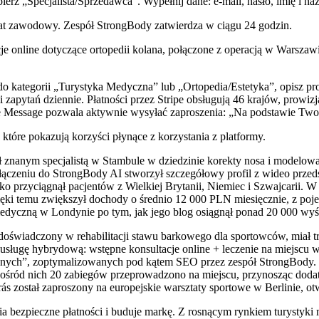
 wybierz „Specjalista/Sprzedawca”. Wypełnij dane: e-mail, hasło, imię i
fikat zawodowy. Zespół StrongBody zatwierdza w ciągu 24 godzin.
e online dotyczące ortopedii kolana, połączone z operacją w Warszaw
 kategorii „Turystyka Medyczna” lub „Ortopedia/Estetyka”, opisz proc
zapytań dziennie. Płatności przez Stripe obsługują 46 krajów, prowizja
e Message pozwala aktywnie wysyłać zaproszenia: „Na podstawie Twoi
, które pokazują korzyści płynące z korzystania z platformy.
znanym specjalistą w Stambule w dziedzinie korekty nosa i modelowa
czeniu do StrongBody AI stworzył szczegółowy profil z wideo przedst
ko przyciągnął pacjentów z Wielkiej Brytanii, Niemiec i Szwajcarii. 
Dzięki temu zwiększył dochody o średnio 12 000 PLN miesięcznie, z 
edyczną w Londynie po tym, jak jego blog osiągnął ponad 20 000 wyś
doświadczony w rehabilitacji stawu barkowego dla sportowców, miał
sługę hybrydową: wstępne konsultacje online + leczenie na miejscu w 
cyjnych”, zoptymalizowanych pod kątem SEO przez zespół StrongBody. 
Spośród nich 20 zabiegów przeprowadzono na miejscu, przynosząc do
s został zaproszony na europejskie warsztaty sportowe w Berlinie, o
nia bezpieczne płatności i buduje markę. Z rosnącym rynkiem turystyki