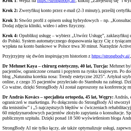
Krok 1
: Wejdź na
https://strongbody.ai/
, kliknij „Zarejestruj się” i
Krok 2:
Zweryfikuj konto przez e-mail (2-3 minuty), prześlij certy
Krok 3:
Stwórz profil z opisem usług hybrydowych – np. „Konsultacj
Dodaj zdjęcia kliniki, wideo i adres fizyczny.
Krok 4:
Opublikuj usługę – wybierz „Utwórz Usługę”, zaklasyfikuj do
do Polski. System automatycznego dopasowania łączy Cię z tysiącami 
wypłata na konto bankowe w Polsce trwa 30 minut. Narzędzie Activ
Przyjrzyjmy się dwóm inspirującym historiom z
https://strongbody.ai/
Dr Mehmet Kaya – chirurg estetyczny, 40 lat, Turcja:
Mehmet był 
pacjentów, ograniczone cenami i popytem na rynku krajowym. Po dołą
blog „Naturalna korekta nosa: Trendy estetyczne 2025”. Artykuł szyb
online, z czego 35 pacjentów przyleciało do Stambułu na zabiegi. 
Co ważne, dzięki StrongBody AI został zaproszony na konferencję m
Dr András Kovács – specjalista ortopeda, 45 lat, Węgry:
András, 
ograniczeń w marketingu. Po dołączeniu do StrongBody AI stworzył u
dla tenisistów” i „5 najczęstszych błędów w ćwiczeniach rehabilita
60 międzynarodowych pacjentów złożyło zapytania o konsultacje. 
publicznym szpitalu. Dzięki ponad 18 500 wyświetleniom bloga Andrá
StrongBody AI nie tylko łączy, ale także optymalizuje usługi, zapew