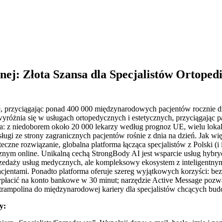
nej: Złota Szansa dla Specjalistów Ortoped
pie, przyciągając ponad 400 000 międzynarodowych pacjentów rocznie 
yróżnia się w usługach ortopedycznych i estetycznych, przyciągając p
lna: z niedoborem około 20 000 lekarzy według prognoz UE, wielu loka
gi ze strony zagranicznych pacjentów rośnie z dnia na dzień. Jak wię
zne rozwiązanie, globalna platforma łącząca specjalistów z Polski (i 
 online. Unikalną cechą StrongBody AI jest wsparcie usług hybrydo
przedaży usług medycznych, ale kompleksowy ekosystem z inteligentny
cjentami. Ponadto platforma oferuje szereg wyjątkowych korzyści: bez
ypłacić na konto bankowe w 30 minut; narzędzie Active Message pozwa
a trampolina do międzynarodowej kariery dla specjalistów chcących b
wy: