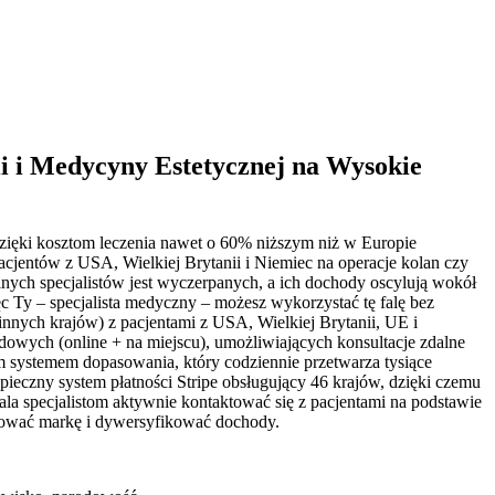
ii i Medycyny Estetycznej na Wysokie
dzięki kosztom leczenia nawet o 60% niższym niż w Europie
acjentów z USA, Wielkiej Brytanii i Niemiec na operacje kolan czy
lnych specjalistów jest wyczerpanych, a ich dochody oscylują wokół
c Ty – specjalista medyczny – możesz wykorzystać tę falę bez
innych krajów) z pacjentami z USA, Wielkiej Brytanii, UE i
wych (online + na miejscu), umożliwiających konsultacje zdalne
m systemem dopasowania, który codziennie przetwarza tysiące
pieczny system płatności Stripe obsługujący 46 krajów, dzięki czemu
la specjalistom aktywnie kontaktować się z pacjentami na podstawie
udować markę i dywersyfikować dochody.