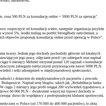
 nazwisko, narodowość.
ie, cena 500 PLN za konsultację online + 5000 PLN za operację”.
es: rozpoczęcie od konsultacji wideo, następnie organizacja przylotu
 wynosi 5%, środki trafiają na portfel StrongBody natychmiast, a
ch objawów proponuję konsultację online przed operacją w Polsce”.
nia twarzy. Jednak jego dochody pochodziły głównie od lokalnych
awiającym jego pracę, zdjęciami przed i po zabiegach oraz napisał
W ciągu 6 miesięcy Mehmet otrzymał ponad 120 zapytań o konsultacje
pojedynczymi zabiegami estetycznymi przynoszącymi nawet 5000 PLN.
wietleń i setki udostępnień w międzynarodowej społeczności.
 trudności z dotarciem do międzynarodowych pacjentów z powodu
Budapeszcie. Napisał serię blogów, takich jak „Rehabilitacja barku
W ciągu 2 miesięcy jego profil osiągał 200 wyświetleń tygodniowo, a
datkowe 60 000 PLN – dwukrotnie więcej niż typowe dochody w
twierając drzwi do współpracy z profesjonalnymi klubami sportowymi.
 medycznej w Polsce (od 170 000 do 400 000 pacjentów), to złota