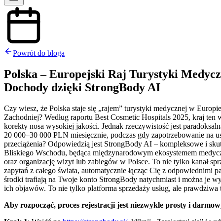
Powrót do bloga
Polska – Europejski Raj Turystyki Medycz
Dochody dzięki StrongBody AI
Czy wiesz, że Polska staje się „rajem” turystyki medycznej w Euro
Zachodniej? Według raportu Best Cosmetic Hospitals 2025, kraj ten w
korekty nosa wysokiej jakości. Jednak rzeczywistość jest paradoksa
20 000–30 000 PLN miesięcznie, podczas gdy zapotrzebowanie na usłu
przeciążenia? Odpowiedzią jest StrongBody AI – kompleksowe i skutec
Bliskiego Wschodu, będąca międzynarodowym ekosystemem medycznym
oraz organizację wizyt lub zabiegów w Polsce. To nie tylko kanał s
zapytań z całego świata, automatycznie łącząc Cię z odpowiednimi pa
środki trafiają na Twoje konto StrongBody natychmiast i można je w
ich objawów. To nie tylko platforma sprzedaży usług, ale prawdziw
Aby rozpocząć, proces rejestracji jest niezwykle prosty i darmo