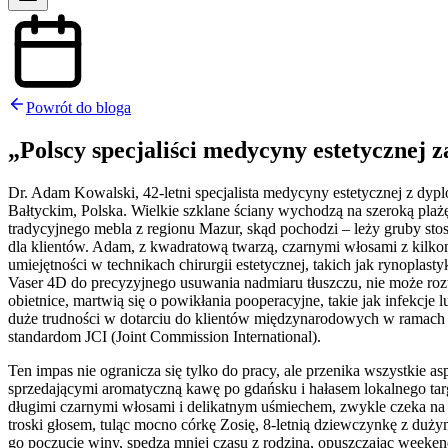
Powrót do bloga
„Polscy specjaliści medycyny estetycznej z
Dr. Adam Kowalski, 42-letni specjalista medycyny estetycznej z d
Bałtyckim, Polska. Wielkie szklane ściany wychodzą na szeroką plaż
tradycyjnego mebla z regionu Mazur, skąd pochodzi – leży gruby st
dla klientów. Adam, z kwadratową twarzą, czarnymi włosami z kil
umiejętności w technikach chirurgii estetycznej, takich jak rynopla
Vaser 4D do precyzyjnego usuwania nadmiaru tłuszczu, nie może rozw
obietnice, martwią się o powikłania pooperacyjne, takie jak infekcj
duże trudności w dotarciu do klientów międzynarodowych w ramach tu
standardom JCI (Joint Commission International).
Ten impas nie ogranicza się tylko do pracy, ale przenika wszystki
sprzedającymi aromatyczną kawę po gdańsku i hałasem lokalnego targ
długimi czarnymi włosami i delikatnym uśmiechem, zwykle czeka na
troski głosem, tuląc mocno córkę Zosię, 8-letnią dziewczynkę z du
go poczucie winy, spędza mniej czasu z rodziną, opuszczając weeke