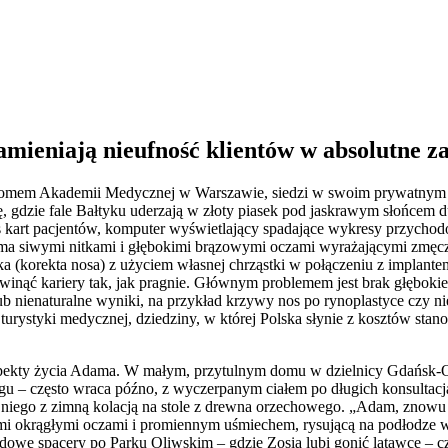
amieniają nieufność klientów w absolutne z
yplomem Akademii Medycznej w Warszawie, siedzi w swoim prywatnym 
ę, gdzie fale Bałtyku uderzają w złoty piasek pod jaskrawym słońcem
os kart pacjentów, komputer wyświetlający spadające wykresy przycho
koma siwymi nitkami i głębokimi brązowymi oczami wyrażającymi zmęc
styka (korekta nosa) z użyciem własnej chrząstki w połączeniu z impla
inąć kariery tak, jak pragnie. Głównym problemem jest brak głębokieg
e lub nienaturalne wyniki, na przykład krzywy nos po rynoplastyce czy
rystyki medycznej, dziedziny, w której Polska słynie z kosztów stan
e aspekty życia Adama. W małym, przytulnym domu w dzielnicy Gdańsk-
u – często wraca późno, z wyczerpanym ciałem po długich konsultacja
 niego z zimną kolacją na stole z drewna orzechowego. „Adam, znowu
żymi okrągłymi oczami i promiennym uśmiechem, rysującą na podłodze 
ndowe spacery po Parku Oliwskim – gdzie Zosia lubi gonić latawce –