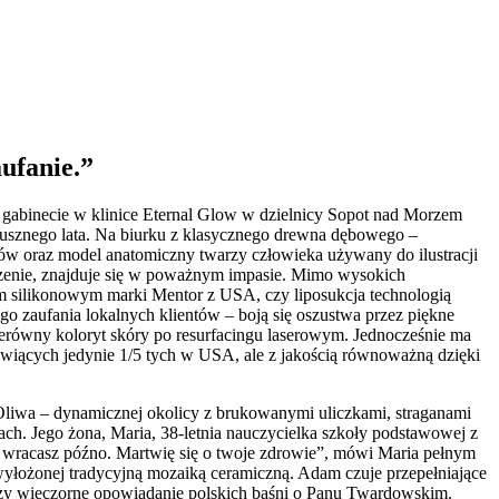
aufanie.”
gabinecie w klinice Eternal Glow w dzielnicy Sopot nad Morzem
 dusznego lata. Na biurku z klasycznego drewna dębowego –
dów oraz model anatomiczny twarzy człowieka używany do ilustracji
zenie, znajduje się w poważnym impasie. Mimo wysokich
ntem silikonowym marki Mentor z USA, czy liposukcja technologią
o zaufania lokalnych klientów – boją się oszustwa przez piękne
 nierówny koloryt skóry po resurfacingu laserowym. Jednocześnie ma
owiących jedynie 1/5 tych w USA, ale z jakością równoważną dzięki
Oliwa – dynamicznej okolicy z brukowanymi uliczkami, straganami
ch. Jego żona, Maria, 38-letnia nauczycielka szkoły podstawowej z
 wracasz późno. Martwię się o twoje zdrowie”, mówi Maria pełnym
wyłożonej tradycyjną mozaiką ceramiczną. Adam czuje przepełniające
 czy wieczorne opowiadanie polskich baśni o Panu Twardowskim.