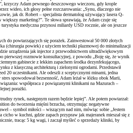
ści!”, krzyczy Adam pewnego deszczowego wieczoru, gdy krople
przez wideo, ich głosy pełne rozczarowania: „Synu, dlaczego nie
wie, jak dr. Robert – specjalista dermatolog używający lasera Q-
 większy marketing?”. Te słowa sprawiają, że Adam czuje się
e turystyka medyczna przynosi miliardy USD rocznie, ale on jeszcze
ch do powtarzających się porażek. Zainwestował 50 000 złotych
a (chirurgia powiek) z użyciem techniki plazmowej do minimalizacji
 gdzie urządzenia jak injector z przewodnictwem ultradźwiękowym
 po pierwszej rozmowie konsultacyjnej, z powodu „Boję się, że wynik
 w ciemnym gabinecie z lekkim zapachem środka dezynfekującego,
nku z klasyczną architekturą i zielonymi ogrodami. Przedstawił
rzed 20 uczestnikami. Ale odeszli z sceptycznymi minami, jedna
y stres spowodował bezsenność, Adam leżał w łóżku obok Marii,
rozwiązania: współpraca z powiązanymi klinikami na Mazurach –
lejnej porażki.
trudny rynek, następnym razem będzie lepiej”. Ale potem powtarzał:
nition do tworzenia mięśni brzucha, otrzymując negatywne
Wawel – symbol miłości – wiszącym nad nim, mówiąc sobie „Jestem
ła cicho w kuchni, gdzie zapach przypraw jak majeranek mieszał się z
cznie, tracąc 5 kg wagi, i zaczął myśleć o sprzedaży kliniki, by