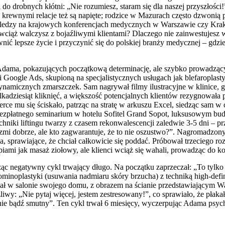
i do drobnych kłótni: „Nie rozumiesz, staram się dla naszej przyszło
Z krewnymi relacje też są napięte; rodzice w Mazurach często dzwonią 
 Koledzy na krajowych konferencjach medycznych w Warszawie czy Krako
wciąż walczysz z bojaźliwymi klientami? Dlaczego nie zainwestujesz w
ić lepsze życie i przyczynić się do polskiej branży medycznej – gdzi
dama, pokazujących początkową determinację, ale szybko prowadzący
ogle Ads, skupioną na specjalistycznych usługach jak blefaroplastyk
dynamicznych zmarszczek. Sam nagrywał filmy ilustracyjne w klinice,
lkadziesiąt kliknięć, a większość potencjalnych klientów rezygnowała
erce mu się ściskało, patrząc na stratę w arkuszu Excel, siedząc sam
 bezpłatnego seminarium w hotelu Sofitel Grand Sopot, luksusowym budy
chniki liftingu twarzy z czasem rekonwalescencji zaledwie 3-5 dni – p
zmi dobrze, ale kto zagwarantuje, że to nie oszustwo?”. Nagromadzon
a, sprawiające, że chciał całkowicie się poddać. Próbował trzeciego 
piami jak masaż ziołowy, ale klienci wciąż się wahali, prowadząc do ko
c negatywny cykl trwający długo. Na początku zaprzeczał: „To tylko 
ominoplastyki (usuwania nadmiaru skóry brzucha) z techniką high-defi
ział w salonie swojego domu, z obrazem na ścianie przedstawiającym 
liwy: „Nie pytaj więcej, jestem zestresowany!”, co sprawiało, że płaka
 nie bądź smutny”. Ten cykl trwał 6 miesięcy, wyczerpując Adama psychi