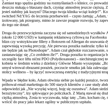
Zamiast tego spędza godziny na rozmyślaniach o klinice, co prowadz
deszczu stukają o blaszany dach, czyniąc atmosferę jeszcze cięższą. 
jesteś stabilny jak kuzyni? Dlaczego twoja klinika wciąż kuleje?”.
switched Nd:YAG do leczenia przebarwień – często żartują: „Adam, 
izolowany, jak przegrany, mimo że zawsze pragnie rozwoju, by zapewn
do tego nie dotarł.
Droga do przezwyciężenia zaczyna się od samodzielnych wysiłków A
(około 12 000 USD) w kampanię reklamową cyfrową na Facebooku i Go
blizn czy wstrzykiwane fillery z Botoxem od Allergan do usuwania 
zapewniają wysoką precyzję. Ale pierwsza porażka nadeszła: tylko ki
nie będzie jak na Photoshopie”. Adam czuł głębokie rozczarowanie, s
zastanawiając się „Co zrobiłem źle?”. Druga porażka to organizacja
szczegóły face liftu nićmi PDO (Polydioxanone) – niechirurgicznej te
kobieta w średnim wieku z dzielnicy Główne Miasto wyszeptała: „Br
umysł wirował obrazami porażek, poczucie smutku jak fala zalewając
stolicy wellness – by łączyć nowoczesną estetykę z tradycyjnymi tera
Wpada w błędne koło, Adam obwinia siebie po każdej porażce, tworzą
próbował email marketingu do 500 starych klientów z case study abd
odpowiedzi jak „Nie wysyłaj więcej, boję się oszustwa”. Adam sied
bezużyteczny”, łzy spływające po policzkach. Z Marią stawał się draż
ciężką atmosferą. Zosia to wyczuwała, tuląc tatę: „Tato, kocham cię,
wrócić do pracy jako lekarz ogólny w publicznym szpitalu.