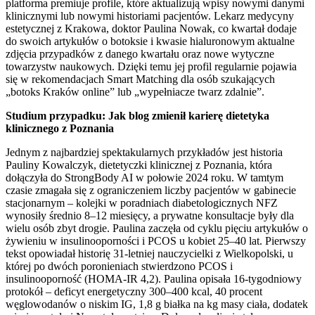
platforma premiuje profile, które aktualizują wpisy nowymi danymi
klinicznymi lub nowymi historiami pacjentów. Lekarz medycyny
estetycznej z Krakowa, doktor Paulina Nowak, co kwartał dodaje
do swoich artykułów o botoksie i kwasie hialuronowym aktualne
zdjęcia przypadków z danego kwartału oraz nowe wytyczne
towarzystw naukowych. Dzięki temu jej profil regularnie pojawia
się w rekomendacjach Smart Matching dla osób szukających
„botoks Kraków online” lub „wypełniacze twarz zdalnie”.
Studium przypadku: Jak blog zmienił karierę dietetyka
klinicznego z Poznania
Jednym z najbardziej spektakularnych przykładów jest historia
Pauliny Kowalczyk, dietetyczki klinicznej z Poznania, która
dołączyła do StrongBody AI w połowie 2024 roku. W tamtym
czasie zmagała się z ograniczeniem liczby pacjentów w gabinecie
stacjonarnym – kolejki w poradniach diabetologicznych NFZ
wynosiły średnio 8–12 miesięcy, a prywatne konsultacje były dla
wielu osób zbyt drogie. Paulina zaczęła od cyklu pięciu artykułów o
żywieniu w insulinooporności i PCOS u kobiet 25–40 lat. Pierwszy
tekst opowiadał historię 31-letniej nauczycielki z Wielkopolski, u
której po dwóch poronieniach stwierdzono PCOS i
insulinooporność (HOMA-IR 4,2). Paulina opisała 16-tygodniowy
protokół – deficyt energetyczny 300–400 kcal, 40 procent
węglowodanów o niskim IG, 1,8 g białka na kg masy ciała, dodatek