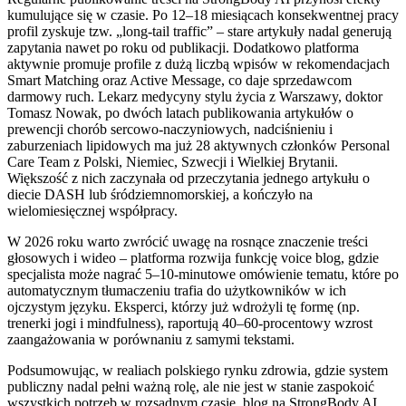
kumulujące się w czasie. Po 12–18 miesiącach konsekwentnej pracy
profil zyskuje tzw. „long-tail traffic” – stare artykuły nadal generują
zapytania nawet po roku od publikacji. Dodatkowo platforma
aktywnie promuje profile z dużą liczbą wpisów w rekomendacjach
Smart Matching oraz Active Message, co daje sprzedawcom
darmowy ruch. Lekarz medycyny stylu życia z Warszawy, doktor
Tomasz Nowak, po dwóch latach publikowania artykułów o
prewencji chorób sercowo-naczyniowych, nadciśnieniu i
zaburzeniach lipidowych ma już 28 aktywnych członków Personal
Care Team z Polski, Niemiec, Szwecji i Wielkiej Brytanii.
Większość z nich zaczynała od przeczytania jednego artykułu o
diecie DASH lub śródziemnomorskiej, a kończyło na
wielomiesięcznej współpracy.
W 2026 roku warto zwrócić uwagę na rosnące znaczenie treści
głosowych i wideo – platforma rozwija funkcję voice blog, gdzie
specjalista może nagrać 5–10-minutowe omówienie tematu, które po
automatycznym tłumaczeniu trafia do użytkowników w ich
ojczystym języku. Eksperci, którzy już wdrożyli tę formę (np.
trenerki jogi i mindfulness), raportują 40–60-procentowy wzrost
zaangażowania w porównaniu z samymi tekstami.
Podsumowując, w realiach polskiego rynku zdrowia, gdzie system
publiczny nadal pełni ważną rolę, ale nie jest w stanie zaspokoić
wszystkich potrzeb w rozsądnym czasie, blog na StrongBody AI