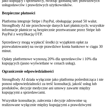
jako kupujący i sprzedawcy, tworząc globalną sieć prawdziwych
usługodawców i prawdziwych użytkowników.
Bezpieczne płatności
Platforma integruje Stripe i PayPal, obsługując ponad 50 walut.
StrongBody AI nie przechowuje danych kart płatniczych; wszystkie
informacje płatnicze są bezpiecznie przetwarzane przez Stripe lub
PayPal z weryfikacją OTP.
Sprzedawcy mogą wypłacić środki (z wyjątkiem opłat za
przewalutowanie) na swoje prawdziwe konta bankowe w ciągu 30
minut.
Opłaty platformowe wynoszą 20% dla sprzedawców i 10% dla
kupujących (jasno wyświetlane w cenach usług).
Ograniczenie odpowiedzialności
StrongBody AI działa wyłącznie jako platforma pośrednicząca i nie
ponosi odpowiedzialności za treść konsultacji, jakość usług lub
produktów, decyzje medyczne ani umowy zawarte między
kupującymi a sprzedawcami.
Wszystkie konsultacje, zalecenia i decyzje zdrowotne są
realizowane wyłącznie między kupującymi a prawdziwymi