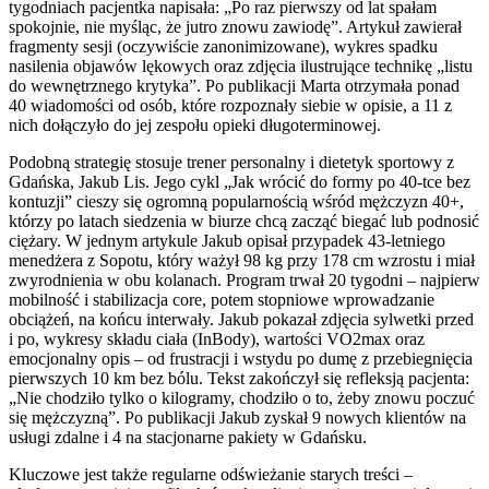
tygodniach pacjentka napisała: „Po raz pierwszy od lat spałam
spokojnie, nie myśląc, że jutro znowu zawiodę”. Artykuł zawierał
fragmenty sesji (oczywiście zanonimizowane), wykres spadku
nasilenia objawów lękowych oraz zdjęcia ilustrujące technikę „listu
do wewnętrznego krytyka”. Po publikacji Marta otrzymała ponad
40 wiadomości od osób, które rozpoznały siebie w opisie, a 11 z
nich dołączyło do jej zespołu opieki długoterminowej.
Podobną strategię stosuje trener personalny i dietetyk sportowy z
Gdańska, Jakub Lis. Jego cykl „Jak wrócić do formy po 40-tce bez
kontuzji” cieszy się ogromną popularnością wśród mężczyzn 40+,
którzy po latach siedzenia w biurze chcą zacząć biegać lub podnosić
ciężary. W jednym artykule Jakub opisał przypadek 43-letniego
menedżera z Sopotu, który ważył 98 kg przy 178 cm wzrostu i miał
zwyrodnienia w obu kolanach. Program trwał 20 tygodni – najpierw
mobilność i stabilizacja core, potem stopniowe wprowadzanie
obciążeń, na końcu interwały. Jakub pokazał zdjęcia sylwetki przed
i po, wykresy składu ciała (InBody), wartości VO2max oraz
emocjonalny opis – od frustracji i wstydu po dumę z przebiegnięcia
pierwszych 10 km bez bólu. Tekst zakończył się refleksją pacjenta:
„Nie chodziło tylko o kilogramy, chodziło o to, żeby znowu poczuć
się mężczyzną”. Po publikacji Jakub zyskał 9 nowych klientów na
usługi zdalne i 4 na stacjonarne pakiety w Gdańsku.
Kluczowe jest także regularne odświeżanie starych treści –