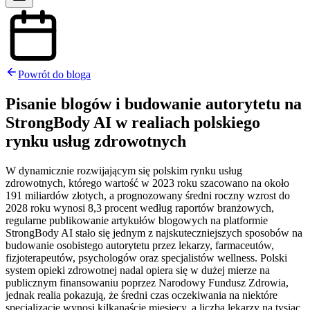
Powrót do bloga
Pisanie blogów i budowanie autorytetu na
StrongBody AI w realiach polskiego
rynku usług zdrowotnych
W dynamicznie rozwijającym się polskim rynku usług
zdrowotnych, którego wartość w 2023 roku szacowano na około
191 miliardów złotych, a prognozowany średni roczny wzrost do
2028 roku wynosi 8,3 procent według raportów branżowych,
regularne publikowanie artykułów blogowych na platformie
StrongBody AI stało się jednym z najskuteczniejszych sposobów na
budowanie osobistego autorytetu przez lekarzy, farmaceutów,
fizjoterapeutów, psychologów oraz specjalistów wellness. Polski
system opieki zdrowotnej nadal opiera się w dużej mierze na
publicznym finansowaniu poprzez Narodowy Fundusz Zdrowia,
jednak realia pokazują, że średni czas oczekiwania na niektóre
specjalizacje wynosi kilkanaście miesięcy, a liczba lekarzy na tysiąc