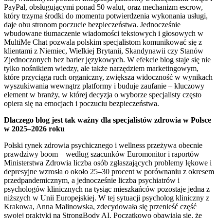
PayPal, obsługującymi ponad 50 walut, oraz mechanizm escrow,
który trzyma środki do momentu potwierdzenia wykonania usługi,
daje obu stronom poczucie bezpieczeństwa. Jednocześnie
wbudowane tłumaczenie wiadomości tekstowych i głosowych w
MultiMe Chat pozwala polskim specjalistom komunikować się z
klientami z Niemiec, Wielkiej Brytanii, Skandynawii czy Stanów
Zjednoczonych bez barier językowych. W efekcie blog staje się nie
tylko nośnikiem wiedzy, ale także narzędziem marketingowym,
które przyciąga ruch organiczny, zwiększa widoczność w wynikach
wyszukiwania wewnątrz platformy i buduje zaufanie – kluczowy
element w branży, w której decyzja o wyborze specjalisty często
opiera się na emocjach i poczuciu bezpieczeństwa.
Dlaczego blog jest tak ważny dla specjalistów zdrowia w Polsce
w 2025–2026 roku
Polski rynek zdrowia psychicznego i wellness przeżywa obecnie
prawdziwy boom – według szacunków Euromonitor i raportów
Ministerstwa Zdrowia liczba osób zgłaszających problemy lękowe i
depresyjne wzrosła o około 25–30 procent w porównaniu z okresem
przedpandemicznym, a jednocześnie liczba psychiatrów i
psychologów klinicznych na tysiąc mieszkańców pozostaje jedna z
niższych w Unii Europejskiej. W tej sytuacji psycholog kliniczny z
Krakowa, Anna Malinowska, zdecydowała się przenieść część
swojej praktyki na StrongBody AI. Początkowo obawiała się, że