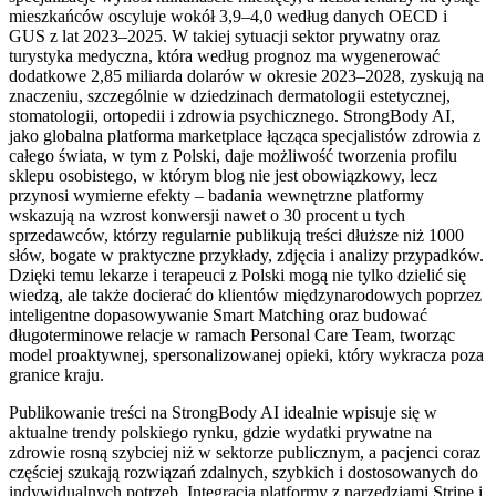
mieszkańców oscyluje wokół 3,9–4,0 według danych OECD i
GUS z lat 2023–2025. W takiej sytuacji sektor prywatny oraz
turystyka medyczna, która według prognoz ma wygenerować
dodatkowe 2,85 miliarda dolarów w okresie 2023–2028, zyskują na
znaczeniu, szczególnie w dziedzinach dermatologii estetycznej,
stomatologii, ortopedii i zdrowia psychicznego. StrongBody AI,
jako globalna platforma marketplace łącząca specjalistów zdrowia z
całego świata, w tym z Polski, daje możliwość tworzenia profilu
sklepu osobistego, w którym blog nie jest obowiązkowy, lecz
przynosi wymierne efekty – badania wewnętrzne platformy
wskazują na wzrost konwersji nawet o 30 procent u tych
sprzedawców, którzy regularnie publikują treści dłuższe niż 1000
słów, bogate w praktyczne przykłady, zdjęcia i analizy przypadków.
Dzięki temu lekarze i terapeuci z Polski mogą nie tylko dzielić się
wiedzą, ale także docierać do klientów międzynarodowych poprzez
inteligentne dopasowywanie Smart Matching oraz budować
długoterminowe relacje w ramach Personal Care Team, tworząc
model proaktywnej, spersonalizowanej opieki, który wykracza poza
granice kraju.
Publikowanie treści na StrongBody AI idealnie wpisuje się w
aktualne trendy polskiego rynku, gdzie wydatki prywatne na
zdrowie rosną szybciej niż w sektorze publicznym, a pacjenci coraz
częściej szukają rozwiązań zdalnych, szybkich i dostosowanych do
indywidualnych potrzeb. Integracja platformy z narzędziami Stripe i