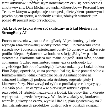
temu artykułowi i późniejszym konsultacjom czuł się bezpiecznie i
zmotywowany. Dziś Michał prowadzi kilkuosobowy Personal Care
Team, w którym współpracuje z ortopedą, dietetykiem sportowym i
psychologiem sportu, a dochody z usług zdalnych stanowią już
ponad 40 procent jego przychodów.
Jak krok po kroku stworzyć skuteczny artykuł blogowy na
StrongBody AI
Proces tworzenia wpisu na StrongBody AI jest intuicyjny i nie
wymaga zaawansowanej wiedzy technicznej. Po założeniu konta
sprzedawcy i opłaceniu miesięcznej opłaty 15 dolarów za aktywację
profilu sklepu, użytkownik wchodzi w sekcję „Blog” w panelu
sterowania. Platforma zaleca minimalną długość 1000 słów, dodanie
co najmniej 5 zdjęć oraz zastosowanie języka polskiego lub
angielskiego (lub obu równolegle). Lekarz rodzinny z Łodzi, doktor
Piotr Zając, opowiada, że na początku bał się, iż nie poradzi sobie z
formatowaniem, jednak narzędzie Seller Assistant oparte na
sztucznej inteligencji podpowiada strukturę, sugeruje tytuły i
kluczowe frazy. Piotr zaczął od cyklu o profilaktyce cukrzycy typu
2 u osób po 45. roku życia – w pierwszym artykule opisał
przypadek 51-letniego mężczyzny z Łodzi, kierowcy tira, u którego
wykryto stan przedcukrzycowy. W tekście znalazły się konkretne
wartości glukozy na czczo, wyniki HbA1c, plan żywieniowy na 7
dni, lista zalecanych produktów dostępnych w polskich sklepach