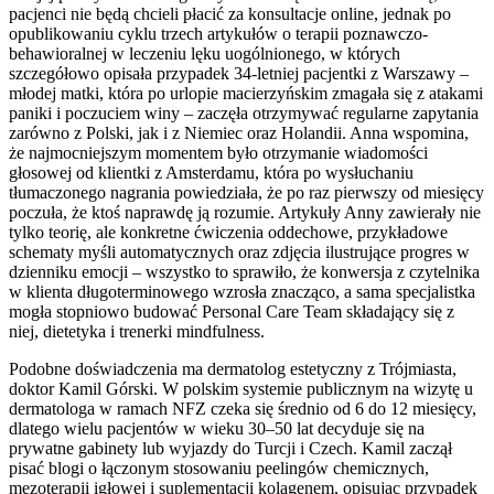
pacjenci nie będą chcieli płacić za konsultacje online, jednak po
opublikowaniu cyklu trzech artykułów o terapii poznawczo-
behawioralnej w leczeniu lęku uogólnionego, w których
szczegółowo opisała przypadek 34-letniej pacjentki z Warszawy –
młodej matki, która po urlopie macierzyńskim zmagała się z atakami
paniki i poczuciem winy – zaczęła otrzymywać regularne zapytania
zarówno z Polski, jak i z Niemiec oraz Holandii. Anna wspomina,
że najmocniejszym momentem było otrzymanie wiadomości
głosowej od klientki z Amsterdamu, która po wysłuchaniu
tłumaczonego nagrania powiedziała, że po raz pierwszy od miesięcy
poczuła, że ktoś naprawdę ją rozumie. Artykuły Anny zawierały nie
tylko teorię, ale konkretne ćwiczenia oddechowe, przykładowe
schematy myśli automatycznych oraz zdjęcia ilustrujące progres w
dzienniku emocji – wszystko to sprawiło, że konwersja z czytelnika
w klienta długoterminowego wzrosła znacząco, a sama specjalistka
mogła stopniowo budować Personal Care Team składający się z
niej, dietetyka i trenerki mindfulness.
Podobne doświadczenia ma dermatolog estetyczny z Trójmiasta,
doktor Kamil Górski. W polskim systemie publicznym na wizytę u
dermatologa w ramach NFZ czeka się średnio od 6 do 12 miesięcy,
dlatego wielu pacjentów w wieku 30–50 lat decyduje się na
prywatne gabinety lub wyjazdy do Turcji i Czech. Kamil zaczął
pisać blogi o łączonym stosowaniu peelingów chemicznych,
mezoterapii igłowej i suplementacji kolagenem, opisując przypadek