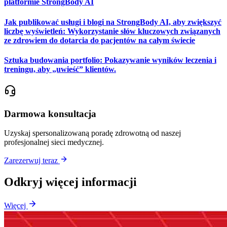
platformie StrongBody AI
Jak publikować usługi i blogi na StrongBody AI, aby zwiększyć
liczbę wyświetleń: Wykorzystanie słów kluczowych związanych
ze zdrowiem do dotarcia do pacjentów na całym świecie
Sztuka budowania portfolio: Pokazywanie wyników leczenia i
treningu, aby „uwieść” klientów.
Darmowa konsultacja
Uzyskaj spersonalizowaną poradę zdrowotną od naszej
profesjonalnej sieci medycznej.
Zarezerwuj teraz
Odkryj więcej informacji
Więcej