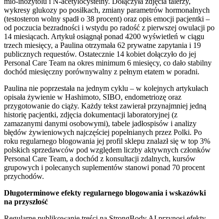
mio-inozytolu i N-acetylocysteiny. Dołączyła zdjęcia talerzy,
wykresy glukozy po posiłkach, zmiany parametrów hormonalnych
(testosteron wolny spadł o 38 procent) oraz opis emocji pacjentki –
od poczucia bezradności i wstydu po radość z pierwszej owulacji po
14 miesiącach. Artykuł osiągnął ponad 4200 wyświetleń w ciągu
trzech miesięcy, a Paulina otrzymała 62 prywatne zapytania i 19
publicznych requestów. Ostatecznie 14 kobiet dołączyło do jej
Personal Care Team na okres minimum 6 miesięcy, co dało stabilny
dochód miesięczny porównywalny z pełnym etatem w poradni.
Paulina nie poprzestała na jednym cyklu – w kolejnych artykułach
opisała żywienie w Hashimoto, SIBO, endometriozę oraz
przygotowanie do ciąży. Każdy tekst zawierał przynajmniej jedną
historię pacjentki, zdjęcia dokumentacji laboratoryjnej (z
zamazanymi danymi osobowymi), tabele jadłospisów i analizy
błędów żywieniowych najczęściej popełnianych przez Polki. Po
roku regularnego blogowania jej profil sklepu znalazł się w top 3%
polskich sprzedawców pod względem liczby aktywnych członków
Personal Care Team, a dochód z konsultacji zdalnych, kursów
grupowych i polecanych suplementów stanowi ponad 70 procent
przychodów.
Długoterminowe efekty regularnego blogowania i wskazówki
na przyszłość
Regularne publikowanie treści na StrongBody AI przynosi efekty