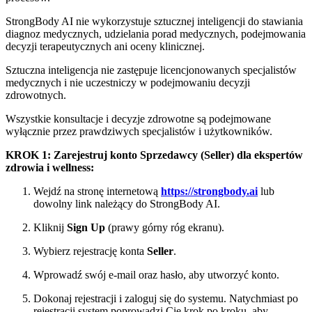
StrongBody AI nie wykorzystuje sztucznej inteligencji do stawiania
diagnoz medycznych, udzielania porad medycznych, podejmowania
decyzji terapeutycznych ani oceny klinicznej.
Sztuczna inteligencja nie zastępuje licencjonowanych specjalistów
medycznych i nie uczestniczy w podejmowaniu decyzji
zdrowotnych.
Wszystkie konsultacje i decyzje zdrowotne są podejmowane
wyłącznie przez prawdziwych specjalistów i użytkowników.
KROK 1: Zarejestruj konto Sprzedawcy (Seller) dla ekspertów
zdrowia i wellness:
Wejdź na stronę internetową
https://strongbody.ai
lub
dowolny link należący do StrongBody AI.
Kliknij
Sign Up
(prawy górny róg ekranu).
Wybierz rejestrację konta
Seller
.
Wprowadź swój e-mail oraz hasło, aby utworzyć konto.
Dokonaj rejestracji i zaloguj się do systemu. Natychmiast po
rejestracji system poprowadzi Cię krok po kroku, aby