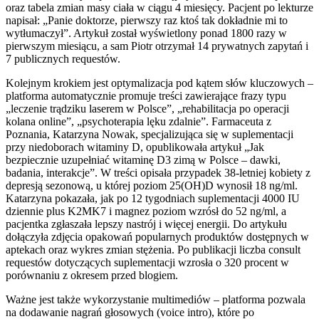
oraz tabela zmian masy ciała w ciągu 4 miesięcy. Pacjent po lekturze
napisał: „Panie doktorze, pierwszy raz ktoś tak dokładnie mi to
wytłumaczył”. Artykuł został wyświetlony ponad 1800 razy w
pierwszym miesiącu, a sam Piotr otrzymał 14 prywatnych zapytań i
7 publicznych requestów.
Kolejnym krokiem jest optymalizacja pod kątem słów kluczowych –
platforma automatycznie promuje treści zawierające frazy typu
„leczenie trądziku laserem w Polsce”, „rehabilitacja po operacji
kolana online”, „psychoterapia lęku zdalnie”. Farmaceuta z
Poznania, Katarzyna Nowak, specjalizująca się w suplementacji
przy niedoborach witaminy D, opublikowała artykuł „Jak
bezpiecznie uzupełniać witaminę D3 zimą w Polsce – dawki,
badania, interakcje”. W treści opisała przypadek 38-letniej kobiety z
depresją sezonową, u której poziom 25(OH)D wynosił 18 ng/ml.
Katarzyna pokazała, jak po 12 tygodniach suplementacji 4000 IU
dziennie plus K2MK7 i magnez poziom wzrósł do 52 ng/ml, a
pacjentka zgłaszała lepszy nastrój i więcej energii. Do artykułu
dołączyła zdjęcia opakowań popularnych produktów dostępnych w
aptekach oraz wykres zmian stężenia. Po publikacji liczba consult
requestów dotyczących suplementacji wzrosła o 320 procent w
porównaniu z okresem przed blogiem.
Ważne jest także wykorzystanie multimediów – platforma pozwala
na dodawanie nagrań głosowych (voice intro), które po