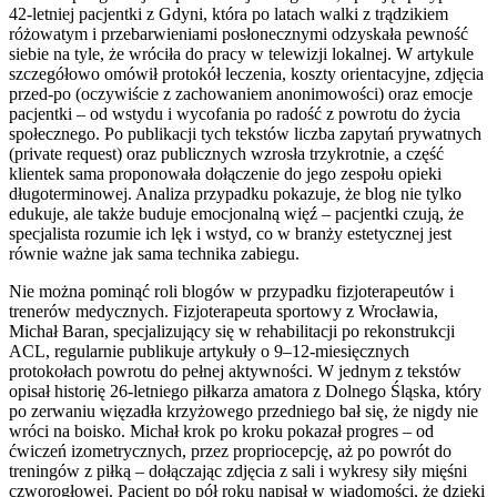
42-letniej pacjentki z Gdyni, która po latach walki z trądzikiem
różowatym i przebarwieniami posłonecznymi odzyskała pewność
siebie na tyle, że wróciła do pracy w telewizji lokalnej. W artykule
szczegółowo omówił protokół leczenia, koszty orientacyjne, zdjęcia
przed-po (oczywiście z zachowaniem anonimowości) oraz emocje
pacjentki – od wstydu i wycofania po radość z powrotu do życia
społecznego. Po publikacji tych tekstów liczba zapytań prywatnych
(private request) oraz publicznych wzrosła trzykrotnie, a część
klientek sama proponowała dołączenie do jego zespołu opieki
długoterminowej. Analiza przypadku pokazuje, że blog nie tylko
edukuje, ale także buduje emocjonalną więź – pacjentki czują, że
specjalista rozumie ich lęk i wstyd, co w branży estetycznej jest
równie ważne jak sama technika zabiegu.
Nie można pominąć roli blogów w przypadku fizjoterapeutów i
trenerów medycznych. Fizjoterapeuta sportowy z Wrocławia,
Michał Baran, specjalizujący się w rehabilitacji po rekonstrukcji
ACL, regularnie publikuje artykuły o 9–12-miesięcznych
protokołach powrotu do pełnej aktywności. W jednym z tekstów
opisał historię 26-letniego piłkarza amatora z Dolnego Śląska, który
po zerwaniu więzadła krzyżowego przedniego bał się, że nigdy nie
wróci na boisko. Michał krok po kroku pokazał progres – od
ćwiczeń izometrycznych, przez propriocepcję, aż po powrót do
treningów z piłką – dołączając zdjęcia z sali i wykresy siły mięśni
czworogłowej. Pacjent po pół roku napisał w wiadomości, że dzięki