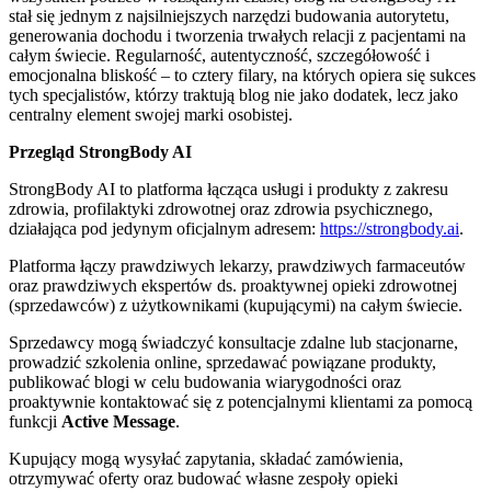
stał się jednym z najsilniejszych narzędzi budowania autorytetu,
generowania dochodu i tworzenia trwałych relacji z pacjentami na
całym świecie. Regularność, autentyczność, szczegółowość i
emocjonalna bliskość – to cztery filary, na których opiera się sukces
tych specjalistów, którzy traktują blog nie jako dodatek, lecz jako
centralny element swojej marki osobistej.
Przegląd StrongBody AI
StrongBody AI to platforma łącząca usługi i produkty z zakresu
zdrowia, profilaktyki zdrowotnej oraz zdrowia psychicznego,
działająca pod jedynym oficjalnym adresem:
https://strongbody.ai
.
Platforma łączy prawdziwych lekarzy, prawdziwych farmaceutów
oraz prawdziwych ekspertów ds. proaktywnej opieki zdrowotnej
(sprzedawców) z użytkownikami (kupującymi) na całym świecie.
Sprzedawcy mogą świadczyć konsultacje zdalne lub stacjonarne,
prowadzić szkolenia online, sprzedawać powiązane produkty,
publikować blogi w celu budowania wiarygodności oraz
proaktywnie kontaktować się z potencjalnymi klientami za pomocą
funkcji
Active Message
.
Kupujący mogą wysyłać zapytania, składać zamówienia,
otrzymywać oferty oraz budować własne zespoły opieki