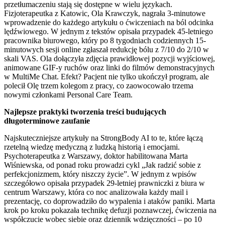
przetłumaczeniu stają się dostępne w wielu językach.
Fizjoterapeutka z Katowic, Ola Krawczyk, nagrała 3-minutowe
wprowadzenie do każdego artykułu o ćwiczeniach na ból odcinka
lędźwiowego. W jednym z tekstów opisała przypadek 45-letniego
pracownika biurowego, który po 8 tygodniach codziennych 15-
minutowych sesji online zgłaszał redukcję bólu z 7/10 do 2/10 w
skali VAS. Ola dołączyła zdjęcia prawidłowej pozycji wyjściowej,
animowane GIF-y ruchów oraz linki do filmów demonstracyjnych
w MultiMe Chat. Efekt? Pacjent nie tylko ukończył program, ale
polecił Olę trzem kolegom z pracy, co zaowocowało trzema
nowymi członkami Personal Care Team.
Najlepsze praktyki tworzenia treści budujących
długoterminowe zaufanie
Najskuteczniejsze artykuły na StrongBody AI to te, które łączą
rzetelną wiedzę medyczną z ludzką historią i emocjami.
Psychoterapeutka z Warszawy, doktor habilitowana Marta
Wiśniewska, od ponad roku prowadzi cykl „Jak radzić sobie z
perfekcjonizmem, który niszczy życie”. W jednym z wpisów
szczegółowo opisała przypadek 29-letniej prawniczki z biura w
centrum Warszawy, która co noc analizowała każdy mail i
prezentację, co doprowadziło do wypalenia i ataków paniki. Marta
krok po kroku pokazała technikę defuzji poznawczej, ćwiczenia na
współczucie wobec siebie oraz dziennik wdzięczności – po 10