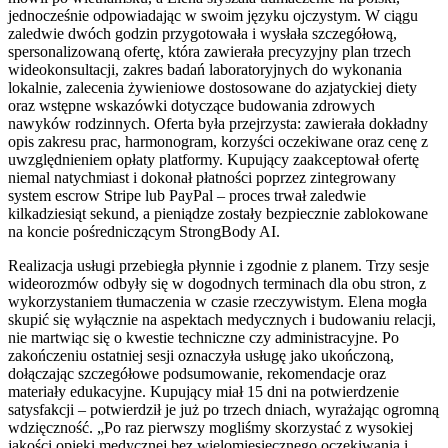
jednocześnie odpowiadając w swoim języku ojczystym. W ciągu
zaledwie dwóch godzin przygotowała i wysłała szczegółową,
spersonalizowaną ofertę, która zawierała precyzyjny plan trzech
wideokonsultacji, zakres badań laboratoryjnych do wykonania
lokalnie, zalecenia żywieniowe dostosowane do azjatyckiej diety
oraz wstępne wskazówki dotyczące budowania zdrowych
nawyków rodzinnych. Oferta była przejrzysta: zawierała dokładny
opis zakresu prac, harmonogram, korzyści oczekiwane oraz cenę z
uwzględnieniem opłaty platformy. Kupujący zaakceptował ofertę
niemal natychmiast i dokonał płatności poprzez zintegrowany
system escrow Stripe lub PayPal – proces trwał zaledwie
kilkadziesiąt sekund, a pieniądze zostały bezpiecznie zablokowane
na koncie pośredniczącym StrongBody AI.
Realizacja usługi przebiegła płynnie i zgodnie z planem. Trzy sesje
wideorozmów odbyły się w dogodnych terminach dla obu stron, z
wykorzystaniem tłumaczenia w czasie rzeczywistym. Elena mogła
skupić się wyłącznie na aspektach medycznych i budowaniu relacji,
nie martwiąc się o kwestie techniczne czy administracyjne. Po
zakończeniu ostatniej sesji oznaczyła usługę jako ukończoną,
dołączając szczegółowe podsumowanie, rekomendacje oraz
materiały edukacyjne. Kupujący miał 15 dni na potwierdzenie
satysfakcji – potwierdził je już po trzech dniach, wyrażając ogromną
wdzięczność. „Po raz pierwszy mogliśmy skorzystać z wysokiej
jakości opieki medycznej bez wielomiesięcznego oczekiwania i