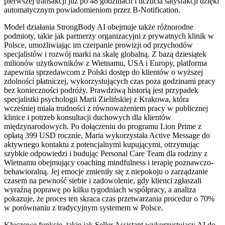
pierwszej transakcji już po 48 godzinach i uczucia satysfakcji dzięki
automatycznym powiadomieniom przez B-Notification.
Model działania StrongBody AI obejmuje także różnorodne
podmioty, takie jak partnerzy organizacyjni z prywatnych klinik w
Polsce, umożliwiając im czerpanie prowizji od przychodów
specjalistów i rozwój marki na skalę globalną. Z bazą dziesiątek
milionów użytkowników z Wietnamu, USA i Europy, platforma
zapewnia sprzedawcom z Polski dostęp do klientów o wyższej
zdolności płatniczej, wykorzystujących czas poza godzinami pracy
bez konieczności podróży. Prawdziwą historią jest przypadek
specjalistki psychologii Marii Zielińskiej z Krakowa, która
wcześniej miała trudności z równoważeniem pracy w publicznej
klinice i potrzeb konsultacji duchowych dla klientów
międzynarodowych. Po dołączeniu do programu Lion Prime z
opłatą 399 USD rocznie, Maria wykorzystała Active Message do
aktywnego kontaktu z potencjalnymi kupującymi, otrzymując
szybkie odpowiedzi i budując Personal Care Team dla rodziny z
Wietnamu obejmujący coaching mindfulness i terapię poznawczo-
behawioralną. Jej emocje zmieniły się z niepokoju o zarządzanie
czasem na pewność siebie i zadowolenie, gdy klienci zgłaszali
wyraźną poprawę po kilku tygodniach współpracy, a analiza
pokazuje, że proces ten skraca czas przetwarzania procedur o 70%
w porównaniu z tradycyjnym systemem w Polsce.
Kluczowe funkcje, takie jak Seller Assistant wykorzystujący AI do