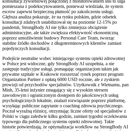
konsultacji żywieniowej połączonej z monitorowaniem snu to ulga
pomieszana z podekscytowaniem, ponieważ wiedziała, że system
escrow zapewni bezpieczną płatność po zakończeniu usługi.
Głębsza analiza pokazuje, że na rynku polskim, gdzie odsetek
konsultacji zdalnych ustabilizował się na poziomie 12-15% po
pandemii, StrongBody AI nie tylko zmniejsza obciążenie
administracyjne, ale także zwiększa efektywność ekonomiczną
poprzez umożliwienie budowy Personal Care Team, tworząc
stabilne źródło dochodów z długoterminowych klientów zamiast
pojedynczych konsultacji.
Podejście neutralne wobec istniejącego systemu opieki zdrowotnej
w Polsce jest widoczne, gdy StrongBody AI uzupełnia, a nie
zastępuje tradycyjne usługi, pomagając organizacjom takim jak
prywatne szpitale w Krakowie rozszerzać rynek poprzez program
Organization Partner z opłatą 6000 USD rocznie, ale z zyskiem
prowizji od przychodów specjalistów. Użytkownik z Wietnamu, pan
Minh, 35-letni inżynier zmagający się z wysokim stresem
zawodowym i ograniczonym dostępem do jakościowych usług
psychologicznych lokalnie, znalazł rozwiązanie poprzez platformę,
wysyłając publiczne zapytanie o coaching zdrowia psychicznego.
Poczuł wyraźną różnicę, otrzymując liczne oferty od specjalistów z
Polski w ciągu zaledwie kilku godzin, zamiast tygodni oczekiwania
typowego dla publicznego systemu opieki zdrowotnej. Takie
historie potwierdzają, że optymalizacja workflow na StrongBody AI