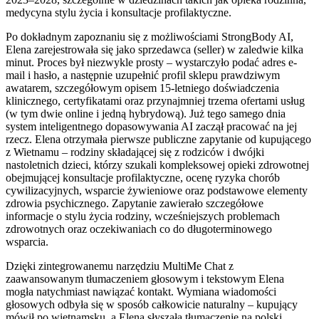
medycyna stylu życia i konsultacje profilaktyczne.
Po dokładnym zapoznaniu się z możliwościami StrongBody AI,
Elena zarejestrowała się jako sprzedawca (seller) w zaledwie kilka
minut. Proces był niezwykle prosty – wystarczyło podać adres e-
mail i hasło, a następnie uzupełnić profil sklepu prawdziwym
awatarem, szczegółowym opisem 15-letniego doświadczenia
klinicznego, certyfikatami oraz przynajmniej trzema ofertami usług
(w tym dwie online i jedną hybrydową). Już tego samego dnia
system inteligentnego dopasowywania AI zaczął pracować na jej
rzecz. Elena otrzymała pierwsze publiczne zapytanie od kupującego
z Wietnamu – rodziny składającej się z rodziców i dwójki
nastoletnich dzieci, którzy szukali kompleksowej opieki zdrowotnej
obejmującej konsultacje profilaktyczne, ocenę ryzyka chorób
cywilizacyjnych, wsparcie żywieniowe oraz podstawowe elementy
zdrowia psychicznego. Zapytanie zawierało szczegółowe
informacje o stylu życia rodziny, wcześniejszych problemach
zdrowotnych oraz oczekiwaniach co do długoterminowego
wsparcia.
Dzięki zintegrowanemu narzędziu MultiMe Chat z
zaawansowanym tłumaczeniem głosowym i tekstowym Elena
mogła natychmiast nawiązać kontakt. Wymiana wiadomości
głosowych odbyła się w sposób całkowicie naturalny – kupujący
mówił po wietnamsku, a Elena słyszała tłumaczenie na polski,