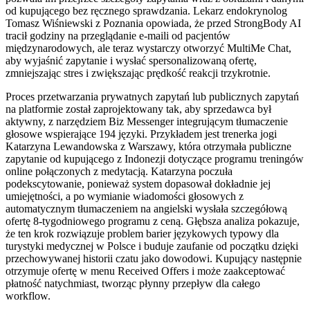
od kupującego bez ręcznego sprawdzania. Lekarz endokrynolog
Tomasz Wiśniewski z Poznania opowiada, że przed StrongBody AI
tracił godziny na przeglądanie e-maili od pacjentów
międzynarodowych, ale teraz wystarczy otworzyć MultiMe Chat,
aby wyjaśnić zapytanie i wysłać spersonalizowaną ofertę,
zmniejszając stres i zwiększając prędkość reakcji trzykrotnie.
Proces przetwarzania prywatnych zapytań lub publicznych zapytań
na platformie został zaprojektowany tak, aby sprzedawca był
aktywny, z narzędziem Biz Messenger integrującym tłumaczenie
głosowe wspierające 194 języki. Przykładem jest trenerka jogi
Katarzyna Lewandowska z Warszawy, która otrzymała publiczne
zapytanie od kupującego z Indonezji dotyczące programu treningów
online połączonych z medytacją. Katarzyna poczuła
podekscytowanie, ponieważ system dopasował dokładnie jej
umiejętności, a po wymianie wiadomości głosowych z
automatycznym tłumaczeniem na angielski wysłała szczegółową
ofertę 8-tygodniowego programu z ceną. Głębsza analiza pokazuje,
że ten krok rozwiązuje problem barier językowych typowy dla
turystyki medycznej w Polsce i buduje zaufanie od początku dzięki
przechowywanej historii czatu jako dowodowi. Kupujący następnie
otrzymuje ofertę w menu Received Offers i może zaakceptować
płatność natychmiast, tworząc płynny przepływ dla całego
workflow.