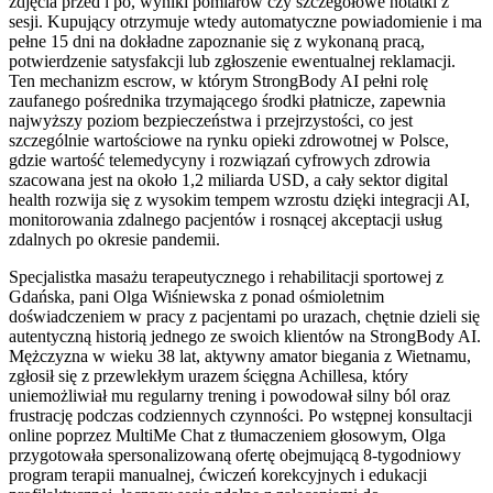
zdjęcia przed i po, wyniki pomiarów czy szczegółowe notatki z
sesji. Kupujący otrzymuje wtedy automatyczne powiadomienie i ma
pełne 15 dni na dokładne zapoznanie się z wykonaną pracą,
potwierdzenie satysfakcji lub zgłoszenie ewentualnej reklamacji.
Ten mechanizm escrow, w którym StrongBody AI pełni rolę
zaufanego pośrednika trzymającego środki płatnicze, zapewnia
najwyższy poziom bezpieczeństwa i przejrzystości, co jest
szczególnie wartościowe na rynku opieki zdrowotnej w Polsce,
gdzie wartość telemedycyny i rozwiązań cyfrowych zdrowia
szacowana jest na około 1,2 miliarda USD, a cały sektor digital
health rozwija się z wysokim tempem wzrostu dzięki integracji AI,
monitorowania zdalnego pacjentów i rosnącej akceptacji usług
zdalnych po okresie pandemii.
Specjalistka masażu terapeutycznego i rehabilitacji sportowej z
Gdańska, pani Olga Wiśniewska z ponad ośmioletnim
doświadczeniem w pracy z pacjentami po urazach, chętnie dzieli się
autentyczną historią jednego ze swoich klientów na StrongBody AI.
Mężczyzna w wieku 38 lat, aktywny amator biegania z Wietnamu,
zgłosił się z przewlekłym urazem ścięgna Achillesa, który
uniemożliwiał mu regularny trening i powodował silny ból oraz
frustrację podczas codziennych czynności. Po wstępnej konsultacji
online poprzez MultiMe Chat z tłumaczeniem głosowym, Olga
przygotowała spersonalizowaną ofertę obejmującą 8-tygodniowy
program terapii manualnej, ćwiczeń korekcyjnych i edukacji