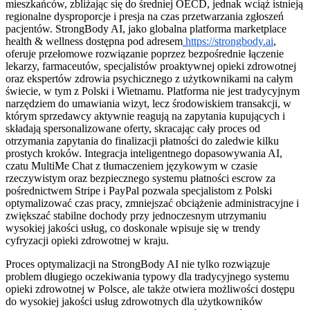
mieszkańców, zbliżając się do średniej OECD, jednak wciąż istnieją
regionalne dysproporcje i presja na czas przetwarzania zgłoszeń
pacjentów. StrongBody AI, jako globalna platforma marketplace
health & wellness dostępna pod adresem
https://strongbody.ai
,
oferuje przełomowe rozwiązanie poprzez bezpośrednie łączenie
lekarzy, farmaceutów, specjalistów proaktywnej opieki zdrowotnej
oraz ekspertów zdrowia psychicznego z użytkownikami na całym
świecie, w tym z Polski i Wietnamu. Platforma nie jest tradycyjnym
narzędziem do umawiania wizyt, lecz środowiskiem transakcji, w
którym sprzedawcy aktywnie reagują na zapytania kupujących i
składają spersonalizowane oferty, skracając cały proces od
otrzymania zapytania do finalizacji płatności do zaledwie kilku
prostych kroków. Integracja inteligentnego dopasowywania AI,
czatu MultiMe Chat z tłumaczeniem językowym w czasie
rzeczywistym oraz bezpiecznego systemu płatności escrow za
pośrednictwem Stripe i PayPal pozwala specjalistom z Polski
optymalizować czas pracy, zmniejszać obciążenie administracyjne i
zwiększać stabilne dochody przy jednoczesnym utrzymaniu
wysokiej jakości usług, co doskonale wpisuje się w trendy
cyfryzacji opieki zdrowotnej w kraju.
Proces optymalizacji na StrongBody AI nie tylko rozwiązuje
problem długiego oczekiwania typowy dla tradycyjnego systemu
opieki zdrowotnej w Polsce, ale także otwiera możliwości dostępu
do wysokiej jakości usług zdrowotnych dla użytkowników