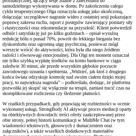
profilaktycznej, łączący sesje zdalne z zaleceniami do
samodzielnego wykonywania w domu. Po zakończeniu całego
cyklu terapeutycznego Olga oznaczyła usługę jako ukończoną,
dołączając szczegółowe nagranie wideo z ostatniej sesji pokazujące
poprawę zakresu ruchu, raport z postępów zawierający pomiary siły
i elastyczności oraz rekomendacje na przyszłość. Klient potwierdził
odbiór i satysfakcję już po kilku godzinach – opisał wyraźną
redukcję bólu o ponad 70%, powrót do lekkiego biegania bez
dyskomfortu oraz ogromną ulgę psychiczną, ponieważ mógł
wreszcie wrócić do aktywności, która była dla niego źródłem
radości i równowagi emocjonalnej. Dla Olgi ten moment oznaczał
nie tylko szybką wypłatę środków na konto bankowe w ciągu
zaledwie 30 minut, ale przede wszystkim głębokie poczucie
zawodowego uznania i spełnienia. „Widzieć, jak ktoś z drugiego
końca świata odzyskuje kontrolę nad swoim ciałem dzięki mojej
pracy, to największa nagroda” – podkreślała, dodając, że platforma
pozwoliła jej skupić się wyłącznie na terapii, zamiast tracić czas na
skomplikowane rozliczenia czy śledzenie płatności.
W rzadkich przypadkach, gdy pojawiają się rozbieżności w ocenie
wykonanej usługi, StrongBody AI aktywuje proces mediacji oparty
na obiektywnych dowodach: treści oferty zaakceptowanej przez
obie strony, pełnej historii komunikacji w MultiMe Chat (w tym
wiadomości tekstowych, głosowych z tłumaczeniem oraz
załączników), a także wszelkich dodatkowych materiałów