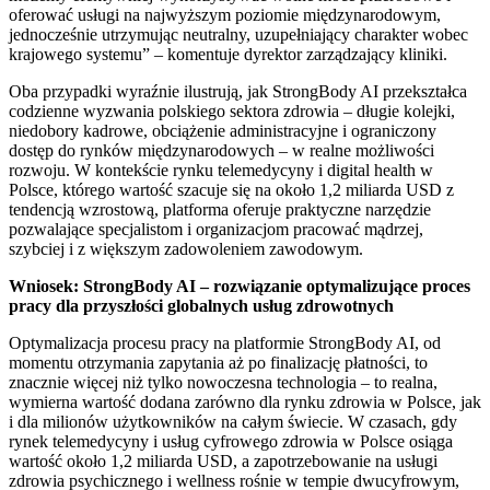
oferować usługi na najwyższym poziomie międzynarodowym,
jednocześnie utrzymując neutralny, uzupełniający charakter wobec
krajowego systemu” – komentuje dyrektor zarządzający kliniki.
Oba przypadki wyraźnie ilustrują, jak StrongBody AI przekształca
codzienne wyzwania polskiego sektora zdrowia – długie kolejki,
niedobory kadrowe, obciążenie administracyjne i ograniczony
dostęp do rynków międzynarodowych – w realne możliwości
rozwoju. W kontekście rynku telemedycyny i digital health w
Polsce, którego wartość szacuje się na około 1,2 miliarda USD z
tendencją wzrostową, platforma oferuje praktyczne narzędzie
pozwalające specjalistom i organizacjom pracować mądrzej,
szybciej i z większym zadowoleniem zawodowym.
Wniosek: StrongBody AI – rozwiązanie optymalizujące proces
pracy dla przyszłości globalnych usług zdrowotnych
Optymalizacja procesu pracy na platformie StrongBody AI, od
momentu otrzymania zapytania aż po finalizację płatności, to
znacznie więcej niż tylko nowoczesna technologia – to realna,
wymierna wartość dodana zarówno dla rynku zdrowia w Polsce, jak
i dla milionów użytkowników na całym świecie. W czasach, gdy
rynek telemedycyny i usług cyfrowego zdrowia w Polsce osiąga
wartość około 1,2 miliarda USD, a zapotrzebowanie na usługi
zdrowia psychicznego i wellness rośnie w tempie dwucyfrowym,