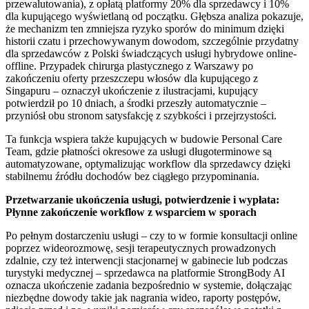
przewalutowania), z opłatą platformy 20% dla sprzedawcy i 10%
dla kupującego wyświetlaną od początku. Głębsza analiza pokazuje,
że mechanizm ten zmniejsza ryzyko sporów do minimum dzięki
historii czatu i przechowywanym dowodom, szczególnie przydatny
dla sprzedawców z Polski świadczących usługi hybrydowe online-
offline. Przypadek chirurga plastycznego z Warszawy po
zakończeniu oferty przeszczepu włosów dla kupującego z
Singapuru – oznaczył ukończenie z ilustracjami, kupujący
potwierdził po 10 dniach, a środki przeszły automatycznie –
przyniósł obu stronom satysfakcję z szybkości i przejrzystości.
Ta funkcja wspiera także kupujących w budowie Personal Care
Team, gdzie płatności okresowe za usługi długoterminowe są
automatyzowane, optymalizując workflow dla sprzedawcy dzięki
stabilnemu źródłu dochodów bez ciągłego przypominania.
Przetwarzanie ukończenia usługi, potwierdzenie i wypłata:
Płynne zakończenie workflow z wsparciem w sporach
Po pełnym dostarczeniu usługi – czy to w formie konsultacji online
poprzez wideorozmowę, sesji terapeutycznych prowadzonych
zdalnie, czy też interwencji stacjonarnej w gabinecie lub podczas
turystyki medycznej – sprzedawca na platformie StrongBody AI
oznacza ukończenie zadania bezpośrednio w systemie, dołączając
niezbędne dowody takie jak nagrania wideo, raporty postępów,