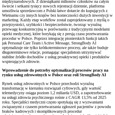
międzynarodowych. Z dziesiątkami milionów członków na całym
świecie i setkami tysięcy nowych rejestracji dziennie, platforma
umożliwia sprzedawcom z Polski łatwe dotarcie do kupujących z
Wietnamu czy innych krajów bez konieczności dużych inwestycji w
marketing. Każdy etap workflow został zaprojektowany z myślą o
przejrzystości, szybkości i bezpieczeństwie, tworząc wyraźną
przewagę konkurencyjną w porównaniu z tradycyjnymi modelami
opieki medycznej, które borykają się z presją czasu przetwarzania
procedur w Polsce. Poprzez integrację pionierskich funkcji takich
jak Personal Care Team i Active Message, StrongBody AI
optymalizuje nie tylko krótkoterminowe procesy, ale także buduje
długoterminowe relacje, pomagając specjalistom utrzymywać
stabilne źródło dochodów z usług proaktywnej opieki i produktów
wspierających zdrowie.
Wprowadzenie do potrzeby optymalizacji procesów pracy na
rynku usług zdrowotnych w Polsce oraz roli StrongBody AI
Rynek usług zdrowotnych w Polsce przechodzi wyraźną
transformację w kierunku rozwiązań cyfrowych, gdy wartość
telemedycyny osiąga poziom 1,2 miliarda USD, a zapotrzebowanie
na usługi zdrowia psychicznego rośnie z CAGR 13,5% od 2025
roku. Specjaliści medyczni często spotykają się z wyzwaniami
związanymi z czasem przetwarzania zgłoszeń pacjentów z powodu
braków kadrowych i skomplikowanych procedur