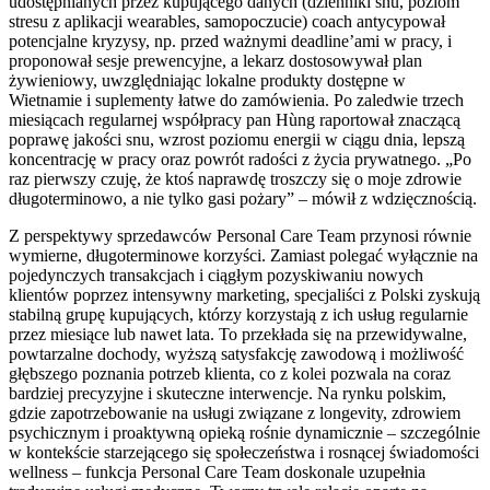
udostępnianych przez kupującego danych (dzienniki snu, poziom
stresu z aplikacji wearables, samopoczucie) coach antycypował
potencjalne kryzysy, np. przed ważnymi deadline’ami w pracy, i
proponował sesje prewencyjne, a lekarz dostosowywał plan
żywieniowy, uwzględniając lokalne produkty dostępne w
Wietnamie i suplementy łatwe do zamówienia. Po zaledwie trzech
miesiącach regularnej współpracy pan Hùng raportował znaczącą
poprawę jakości snu, wzrost poziomu energii w ciągu dnia, lepszą
koncentrację w pracy oraz powrót radości z życia prywatnego. „Po
raz pierwszy czuję, że ktoś naprawdę troszczy się o moje zdrowie
długoterminowo, a nie tylko gasi pożary” – mówił z wdzięcznością.
Z perspektywy sprzedawców Personal Care Team przynosi równie
wymierne, długoterminowe korzyści. Zamiast polegać wyłącznie na
pojedynczych transakcjach i ciągłym pozyskiwaniu nowych
klientów poprzez intensywny marketing, specjaliści z Polski zyskują
stabilną grupę kupujących, którzy korzystają z ich usług regularnie
przez miesiące lub nawet lata. To przekłada się na przewidywalne,
powtarzalne dochody, wyższą satysfakcję zawodową i możliwość
głębszego poznania potrzeb klienta, co z kolei pozwala na coraz
bardziej precyzyjne i skuteczne interwencje. Na rynku polskim,
gdzie zapotrzebowanie na usługi związane z longevity, zdrowiem
psychicznym i proaktywną opieką rośnie dynamicznie – szczególnie
w kontekście starzejącego się społeczeństwa i rosnącej świadomości
wellness – funkcja Personal Care Team doskonale uzupełnia