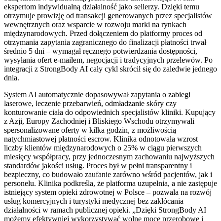
ekspertom indywidualną działalność jako sellerzy. Dzięki temu
otrzymuje prowizję od transakcji generowanych przez specjalistów
wewnętrznych oraz wsparcie w rozwoju marki na rynkach
międzynarodowych. Przed dołączeniem do platformy proces od
otrzymania zapytania zagranicznego do finalizacji płatności trwał
średnio 5 dni – wymagał ręcznego potwierdzania dostępności,
wysyłania ofert e-mailem, negocjacji i tradycyjnych przelewów. Po
integracji z StrongBody AI cały cykl skrócił się do zaledwie jednego
dnia.
System AI automatycznie dopasowywał zapytania o zabiegi
laserowe, leczenie przebarwień, odmładzanie skóry czy
konturowanie ciała do odpowiednich specjalistów kliniki. Kupujący
z Azji, Europy Zachodniej i Bliskiego Wschodu otrzymywali
spersonalizowane oferty w kilka godzin, z możliwością
natychmiastowej płatności escrow. Klinika odnotowała wzrost
liczby klientów międzynarodowych o 25% w ciągu pierwszych
miesięcy współpracy, przy jednoczesnym zachowaniu najwyższych
standardów jakości usług. Proces był w pełni transparentny i
bezpieczny, co budowało zaufanie zarówno wśród pacjentów, jak i
personelu. Klinika podkreśla, że platforma uzupełnia, a nie zastępuje
istniejący system opieki zdrowotnej w Polsce – pozwala na rozwój
usług komercyjnych i turystyki medycznej bez zakłócania
działalności w ramach publicznej opieki. „Dzięki StrongBody AI
możemy efektywniej wykorzystywać wolne moce przerobowe i