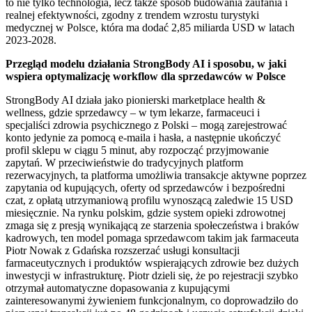
to nie tylko technologia, lecz także sposób budowania zaufania i
realnej efektywności, zgodny z trendem wzrostu turystyki
medycznej w Polsce, która ma dodać 2,85 miliarda USD w latach
2023-2028.
Przegląd modelu działania StrongBody AI i sposobu, w jaki
wspiera optymalizację workflow dla sprzedawców w Polsce
StrongBody AI działa jako pionierski marketplace health &
wellness, gdzie sprzedawcy – w tym lekarze, farmaceuci i
specjaliści zdrowia psychicznego z Polski – mogą zarejestrować
konto jedynie za pomocą e-maila i hasła, a następnie ukończyć
profil sklepu w ciągu 5 minut, aby rozpocząć przyjmowanie
zapytań. W przeciwieństwie do tradycyjnych platform
rezerwacyjnych, ta platforma umożliwia transakcje aktywne poprzez
zapytania od kupujących, oferty od sprzedawców i bezpośredni
czat, z opłatą utrzymaniową profilu wynoszącą zaledwie 15 USD
miesięcznie. Na rynku polskim, gdzie system opieki zdrowotnej
zmaga się z presją wynikającą ze starzenia społeczeństwa i braków
kadrowych, ten model pomaga sprzedawcom takim jak farmaceuta
Piotr Nowak z Gdańska rozszerzać usługi konsultacji
farmaceutycznych i produktów wspierających zdrowie bez dużych
inwestycji w infrastrukturę. Piotr dzieli się, że po rejestracji szybko
otrzymał automatyczne dopasowania z kupującymi
zainteresowanymi żywieniem funkcjonalnym, co doprowadziło do