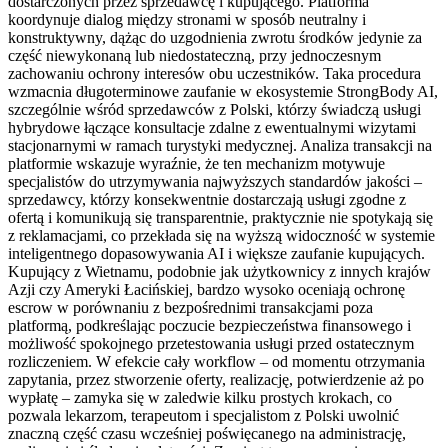
dostarczonych przez sprzedawcę i kupującego. Platforma
koordynuje dialog między stronami w sposób neutralny i
konstruktywny, dążąc do uzgodnienia zwrotu środków jedynie za
część niewykonaną lub niedostateczną, przy jednoczesnym
zachowaniu ochrony interesów obu uczestników. Taka procedura
wzmacnia długoterminowe zaufanie w ekosystemie StrongBody AI,
szczególnie wśród sprzedawców z Polski, którzy świadczą usługi
hybrydowe łączące konsultacje zdalne z ewentualnymi wizytami
stacjonarnymi w ramach turystyki medycznej. Analiza transakcji na
platformie wskazuje wyraźnie, że ten mechanizm motywuje
specjalistów do utrzymywania najwyższych standardów jakości –
sprzedawcy, którzy konsekwentnie dostarczają usługi zgodne z
ofertą i komunikują się transparentnie, praktycznie nie spotykają się
z reklamacjami, co przekłada się na wyższą widoczność w systemie
inteligentnego dopasowywania AI i większe zaufanie kupujących.
Kupujący z Wietnamu, podobnie jak użytkownicy z innych krajów
Azji czy Ameryki Łacińskiej, bardzo wysoko oceniają ochronę
escrow w porównaniu z bezpośrednimi transakcjami poza
platformą, podkreślając poczucie bezpieczeństwa finansowego i
możliwość spokojnego przetestowania usługi przed ostatecznym
rozliczeniem. W efekcie cały workflow – od momentu otrzymania
zapytania, przez stworzenie oferty, realizację, potwierdzenie aż po
wypłatę – zamyka się w zaledwie kilku prostych krokach, co
pozwala lekarzom, terapeutom i specjalistom z Polski uwolnić
znaczną część czasu wcześniej poświęcanego na administrację,