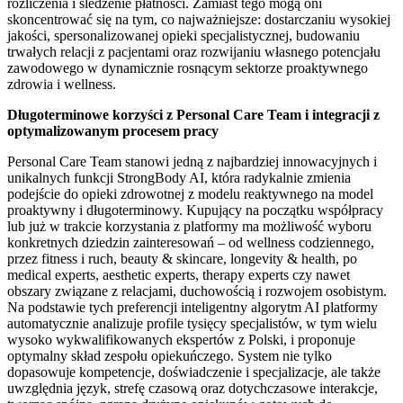
rozliczenia i śledzenie płatności. Zamiast tego mogą oni
skoncentrować się na tym, co najważniejsze: dostarczaniu wysokiej
jakości, spersonalizowanej opieki specjalistycznej, budowaniu
trwałych relacji z pacjentami oraz rozwijaniu własnego potencjału
zawodowego w dynamicznie rosnącym sektorze proaktywnego
zdrowia i wellness.
Długoterminowe korzyści z Personal Care Team i integracji z
optymalizowanym procesem pracy
Personal Care Team stanowi jedną z najbardziej innowacyjnych i
unikalnych funkcji StrongBody AI, która radykalnie zmienia
podejście do opieki zdrowotnej z modelu reaktywnego na model
proaktywny i długoterminowy. Kupujący na początku współpracy
lub już w trakcie korzystania z platformy ma możliwość wyboru
konkretnych dziedzin zainteresowań – od wellness codziennego,
przez fitness i ruch, beauty & skincare, longevity & health, po
medical experts, aesthetic experts, therapy experts czy nawet
obszary związane z relacjami, duchowością i rozwojem osobistym.
Na podstawie tych preferencji inteligentny algorytm AI platformy
automatycznie analizuje profile tysięcy specjalistów, w tym wielu
wysoko wykwalifikowanych ekspertów z Polski, i proponuje
optymalny skład zespołu opiekuńczego. System nie tylko
dopasowuje kompetencje, doświadczenie i specjalizacje, ale także
uwzględnia język, strefę czasową oraz dotychczasowe interakcje,