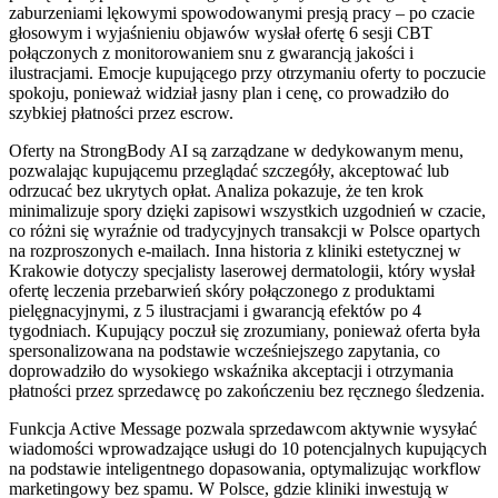
zaburzeniami lękowymi spowodowanymi presją pracy – po czacie
głosowym i wyjaśnieniu objawów wysłał ofertę 6 sesji CBT
połączonych z monitorowaniem snu z gwarancją jakości i
ilustracjami. Emocje kupującego przy otrzymaniu oferty to poczucie
spokoju, ponieważ widział jasny plan i cenę, co prowadziło do
szybkiej płatności przez escrow.
Oferty na StrongBody AI są zarządzane w dedykowanym menu,
pozwalając kupującemu przeglądać szczegóły, akceptować lub
odrzucać bez ukrytych opłat. Analiza pokazuje, że ten krok
minimalizuje spory dzięki zapisowi wszystkich uzgodnień w czacie,
co różni się wyraźnie od tradycyjnych transakcji w Polsce opartych
na rozproszonych e-mailach. Inna historia z kliniki estetycznej w
Krakowie dotyczy specjalisty laserowej dermatologii, który wysłał
ofertę leczenia przebarwień skóry połączonego z produktami
pielęgnacyjnymi, z 5 ilustracjami i gwarancją efektów po 4
tygodniach. Kupujący poczuł się zrozumiany, ponieważ oferta była
spersonalizowana na podstawie wcześniejszego zapytania, co
doprowadziło do wysokiego wskaźnika akceptacji i otrzymania
płatności przez sprzedawcę po zakończeniu bez ręcznego śledzenia.
Funkcja Active Message pozwala sprzedawcom aktywnie wysyłać
wiadomości wprowadzające usługi do 10 potencjalnych kupujących
na podstawie inteligentnego dopasowania, optymalizując workflow
marketingowy bez spamu. W Polsce, gdzie kliniki inwestują w