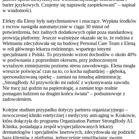
barier językowych. Czujemy się naprawdę zaopiekowani” – napisał
w wiadomości.
Efekty dla Eleny były natychmiastowe i znaczące. Wypłata środków
z escrow nastąpiła automatycznie w ciągu 30 minut od
potwierdzenia, bez żadnych dodatkowych opłat poza standardową
prowizją platformy. Jeszcze ważniejsze okazało się to, że rodzina z
Wietnamu zdecydowała się na budowę Personal Care Team z Eleną
w roli głównego lekarza rodzinnego, wspartego innymi
specjalistami z Polski. To przyniosło wzrost dochodów o około 40%
w porównaniu z poprzednim okresem, przy jednoczesnym
wyraźnym zmniejszeniu poziomu stresu zawodowego. Elena mogła
wreszcie poświęcać czas na to, co kocha najbardziej – głęboką,
spersonalizowaną opiekę – zamiast na żmudną administrację.
„StrongBody AI przywróciło mi radość z wykonywania zawodu.
Nie tracę już godzin na papierologię, a zamiast tego realnie
pomagam ludziom na drugim końcu świata” – podsumowuje z
zadowoleniem.
Kolejne studium przypadku dotyczy partnera organizacyjnego –
nowoczesnej kliniki estetycznej i medycyny anti-aging w Krakowie,
która dołączyła do programu Organization Partner StrongBody AI.
Klinika, posiadająca zespół wyspecjalizowanych lekarzy
dermatologów i specjalistów laserowych, zdecydowała się podzielić
bazą klientów z platformą, jednocześnie umożliwiając swoim