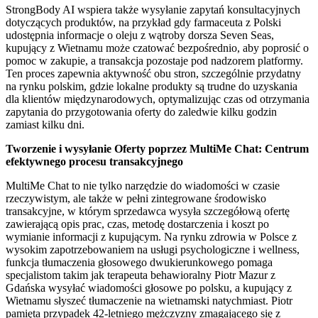
StrongBody AI wspiera także wysyłanie zapytań konsultacyjnych
dotyczących produktów, na przykład gdy farmaceuta z Polski
udostępnia informacje o oleju z wątroby dorsza Seven Seas,
kupujący z Wietnamu może czatować bezpośrednio, aby poprosić o
pomoc w zakupie, a transakcja pozostaje pod nadzorem platformy.
Ten proces zapewnia aktywność obu stron, szczególnie przydatny
na rynku polskim, gdzie lokalne produkty są trudne do uzyskania
dla klientów międzynarodowych, optymalizując czas od otrzymania
zapytania do przygotowania oferty do zaledwie kilku godzin
zamiast kilku dni.
Tworzenie i wysyłanie Oferty poprzez MultiMe Chat: Centrum
efektywnego procesu transakcyjnego
MultiMe Chat to nie tylko narzędzie do wiadomości w czasie
rzeczywistym, ale także w pełni zintegrowane środowisko
transakcyjne, w którym sprzedawca wysyła szczegółową ofertę
zawierającą opis prac, czas, metodę dostarczenia i koszt po
wymianie informacji z kupującym. Na rynku zdrowia w Polsce z
wysokim zapotrzebowaniem na usługi psychologiczne i wellness,
funkcja tłumaczenia głosowego dwukierunkowego pomaga
specjalistom takim jak terapeuta behawioralny Piotr Mazur z
Gdańska wysyłać wiadomości głosowe po polsku, a kupujący z
Wietnamu słyszeć tłumaczenie na wietnamski natychmiast. Piotr
pamięta przypadek 42-letniego mężczyzny zmagającego się z