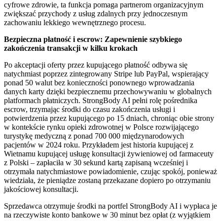
cyfrowe zdrowie, ta funkcja pomaga partnerom organizacyjnym
zwiększać przychody z usług zdalnych przy jednoczesnym
zachowaniu lekkiego wewnętrznego procesu.
Bezpieczna płatność i escrow: Zapewnienie szybkiego
zakończenia transakcji w kilku krokach
Po akceptacji oferty przez kupującego płatność odbywa się
natychmiast poprzez zintegrowany Stripe lub PayPal, wspierający
ponad 50 walut bez konieczności ponownego wprowadzania
danych karty dzięki bezpiecznemu przechowywaniu w globalnych
platformach płatniczych. StrongBody AI pełni rolę pośrednika
escrow, trzymając środki do czasu zakończenia usługi i
potwierdzenia przez kupującego po 15 dniach, chroniąc obie strony
w kontekście rynku opieki zdrowotnej w Polsce rozwijającego
turystykę medyczną z ponad 700 000 międzynarodowych
pacjentów w 2024 roku. Przykładem jest historia kupującej z
Wietnamu kupującej usługę konsultacji żywieniowej od farmaceuty
z Polski – zapłaciła w 30 sekund kartą zapisaną wcześniej i
otrzymała natychmiastowe powiadomienie, czując spokój, ponieważ
wiedziała, że pieniądze zostaną przekazane dopiero po otrzymaniu
jakościowej konsultacji.
Sprzedawca otrzymuje środki na portfel StrongBody AI i wypłaca je
na rzeczywiste konto bankowe w 30 minut bez opłat (z wyjątkiem