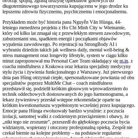
tworząc spójną, zgraną drużynę opiekunów gotowych do
długoterminowego towarzyszenia kupującemu w jego drodze ku
lepszemu zdrowiu fizycznemu, psychicznemu i emocjonalnemu.
Przykładem może być historia pana Nguyễn Văn Hùnga, 44-
letniego menedżera projektu z Ho Chi Minh City w Wietnamie,
który od kilku lat zmagał się z przewlekłym stresem zawodowym,
zaburzeniami snu, spadkiem energii i początkami objawów
wypalenia zawodowego. Po rejestracji na StrongBody AI i
wybraniu dziedzin takich jak wellness daily, mental well-being &
stress management oraz longevity lifestyle, system w ciągu kilku
minut zaproponował mu Personal Care Team składający się
m.in
. z
coacha mindfulness z Krakowa oraz lekarza specjalisty medycyny
stylu życia i żywienia funkcjonalnego z Warszawy. Już pierwszego
dnia pan Hùng otrzymał ciepłe, spersonalizowane powitania od obu
specjalistów poprzez MultiMe Chat – coach mindfulness
przedstawił się, podzielił krótkim głosowym wprowadzeniem do
technik oddechowych dostosowanych do jego harmonogramu, a
lekarz żywieniowy przesłał wstępne rekomendacje oparte na
krótkim kwestionariuszu wypełnionym wcześniej przez kupującego.
Emocje pana Hùnga ewoluowały bardzo wyraźnie: z poczucia
izolacji, samotnej walki z codziennym przeciążeniem i obawy, że
„nikt tego nie zrozumie”, przeszedł do głębokiego poczucia bycia
widzianym, wspierany i otoczony profesjonalną opieką. Zespół nie
czekał biernie na kolejne problemy – na podstawie regularnie