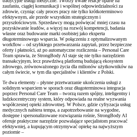
tradycyjne usługi medyczne. Tworzy trwałe relacje oparte na
zaufaniu, ciągłej komunikacji i wspólnej odpowiedzialności za
zdrowie, czyniąc cały proces pracy nie tylko krótkoterminowo
efektywnym, ale przede wszystkim strategicznym i
przyszłościowym. Sprzedawcy mogą poświęcać mniej czasu na
pozyskiwanie leadów, a więcej na rozwój kompetencji, badania
własne oraz budowanie marki osobistej jako eksperta
długoterminowego wsparcia. W połączeniu z optymalizowanym
workflow – od szybkiego przetwarzania zapytań, przez bezpieczne
oferty i płatności, aż po automatyczne rozliczenia – Personal Care
Team sprawia, że StrongBody AI staje się nie tylko narzędziem
transakcyjnym, lecz prawdziwą platformą budującą ekosystem
zdrowego, zrównoważonego życia dla milionów użytkowników na
całym świecie, w tym dla specjalistów i klientów z Polski.
Te dwa elementy – płynne przetwarzanie ukończenia usługi z
solidnym wsparciem w sporach oraz długoterminowa integracja
poprzez Personal Care Team – tworzą razem spójny, inteligentny i
ludzkocentryczny system, który odpowiada na realne wyzwania
współczesnej opieki zdrowotnej. W Polsce, gdzie cyfryzacja usług
medycznych nabiera tempa, a zapotrzebowanie na wygodne,
dostępne i spersonalizowane rozwiązania rośnie, StrongBody AI
oferuje praktyczne narzędzie pozwalające specjalistom pracować
efektywniej, a kupującym otrzymywać opiekę na najwyższym
poziomie –