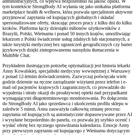
administracyjnych, co wpływa bezpośrednio na jakość opieki. W
tym kontekście StrongBody AI wyłania się jako unikalna platforma
marketplace health & wellness, która pozwala specjalistom aktywnie
przyjmować zapytania od kupujących globalnych i składać
spersonalizowane oferty, skracając proces pracy z kilku dni do kilku
kroków. Platforma łączy dziesiątki milionów użytkowników z
Brazylii, Polski, Wietnamu i ponad 50 innych krajów, umożliwiając
lekarzom z Polski świadczenie usług zdalnych lub stacjonarnych, a
także turystyki medycznej bez ograniczeń geograficznych czy barier
językowych dzięki zintegrowanemu narzędziu tłumaczenia w
MultiMe Chat.
Przykładem ilustrującym potrzebę optymalizacji jest historia lekarki
Anny Kowalskiej, specjalistki medycyny wewnętrznej z Warszawy
z ponad 12-letnim doświadczeniem. Zazwyczaj poświęcała wiele
godzin dziennie na ręczne zarządzanie wizytami przez telefon i e-
mail od pacjentów krajowych i zagranicznych, co prowadziło do
wypalenia i utraty okazji do proaktywnej opieki nad przypadkami
wymagającymi długoterminowego monitorowania. Po dołączeniu
do StrongBody AI jako sprzedawca i ukończeniu profilu sklepu w
zaledwie 5 minut, Anna zauważyła całkowitą zmianę procesu:
zapytania od kupujących są automatycznie dopasowywane przez AI
i wysyłane bezpośrednio do panelu, co pozwala jej szybko ocenić i
wysłać ofertę bez ręcznego sprawdzania kalendarza. Emocje Anny
przy pierwszym zapytaniu od kupującego z Wietnamu dotyczącym