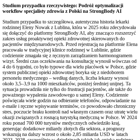
Studium przypadku rzeczywistego: Podróż optymalizacji
workflow specjalisty zdrowia z Polski na StrongBody AI
Studium przypadku to szczegółowa, autentyczna historia lekarki
rodzinnej Eleny Nowak z Lublina, która w 2025 roku zdecydowała
się dołączyć do platformy StrongBody AI, aby znacząco rozszerzyć
zakres usług proaktywnej opieki zdrowotnej skierowanych do
pacjentów międzynarodowych. Przed rejestracją na platformie Elena
pracowała w tradycyjnej klinice rodzinnej w Lublinie, gdzie
codziennie zmagała się z ręcznym zarządzaniem harmonogramem
wizyt. Średni czas oczekiwania na konsultację wynosił wówczas od
4 do 6 tygodni, co było typowe dla wielu placówek w Polsce, gdzie
system publicznej opieki zdrowotnej boryka się z niedoborem
personelu medycznego – według danych, liczba lekarzy wynosi
około 3,5–3,9 na 1000 mieszkańców, poniżej średniej unijnej. Ta
sytuacja prowadziła nie tylko do frustracji pacjentów, ale także do
poważnego wypalenia zawodowego u samej Eleny. Codziennie
poświęcała wiele godzin na odbieranie telefonów, odpowiadanie na
e-maile i ręczne wpisywanie terminów, co powodowało chroniczny
stres, poczucie braku kontroli nad własnym czasem oraz utratę wielu
okazji związanych z rosnącą turystyką medyczną w Polsce. W 2024
roku ponad 700 000 turystów medycznych odwiedziło kraj,
generując dodatkowe miliardy złotych dla sektora, a prognozy
wskazują na dalszy wzrost o około 2,85 miliarda USD w latach
2023–2028, szczególnie w dziedzinach takich jak opieka rodzinna,