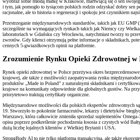
wyobraź sobie młodą matkę w Krakowie, martwiącą się o sen swojego
i tym, jak pomogło to tysiącom polskich rodzin odzyskać dobry sen 
racjonalne, ale to historia o regeneracji i spokoju jest czynnikiem naj
Przestrzeganie międzynarodowych standardów, takich jak EU GMP (
szczególnie na wymagających rynkach takich jak Niemcy czy Wielka B
laboratoriach w Gdańsku czy Wrocławiu, natychmiast tworzy to prze
zwrotów. Gdy klienci otrzymują pełne informacje o składnikach, pote
cennych 5-gwiazdkowych opinii na platformie.
Zrozumienie Rynku Opieki Zdrowotnej w 
Rynek opieki zdrowotnej w Polsce przeżywa okres bezprecedensowego
krajowej, ale także z możliwości zaopatrywania rynku międzynarod
produktów „Made in Poland” z naturalnymi składnikami i certyfikowa
krajowe na komunikaty odpowiednie dla globalnych gustów. Na prz
priorytetowo traktują certyfikaty organiczne.
Międzynarodowe możliwości dla polskich ekspertów zdrowotnych są
19. Stworzyło to pokolenie farmaceutów, lekarzy i dietetyków bieg
Warszawy, która całkowicie zmieniła sprzedaż suplementów Omega-
opisu poprzez podkreślenie pochodzenia łososia z czystych wód Bałty
dużą liczbę lojalnych klientów z Wielkiej Brytanii i USA.
StrongBody AI to nie tylko platforma transakcyjna, ale także ekos