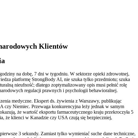
ynarodowych Klientów
ia
godziny na dobę, 7 dni w tygodniu. W sektorze opieki zdrowotnej,
wiedza platformę StrongBody AI, nie szuka tylko przedmiotu; szuka
ralną nieufność; dlatego zoptymalizowany opis musi pełnić rolę
narodowych regulacji prawnych i psychologii behawioralnej.
zenia medyczne. Ekspert ds. żywienia z Warszawy, publikując
USA czy Niemiec. Przewaga konkurencyjna leży jednak w samym
okazują, że wartość eksportu farmaceutycznego kraju przekroczyła 5
a, że klienci w Kanadzie czy USA czują się bezpieczniej,
ż pierwsze 3 sekundy. Zamiast tylko wymieniać suche dane techniczne,