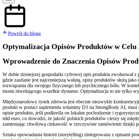
Powrót do bloga
Optymalizacja Opisów Produktów w Celu 
Wprowadzenie do Znaczenia Opisów Pro
W dobie dzisiejszej gospodarki cyfrowej opis produktu ewoluował z 
gdzie zaufanie jest najcenniejszą walutą, opisy produktów służą jak
rozwiązania dla swojego fizycznego lub psychicznego bólu. W kontek
mostu niwelującego wszelkie dystanse. Optymalizacja to nie tylko w
Międzynarodowy rynek zdrowia jest obecnie niezwykle konkurencyjny
produkt w postaci suplementu witaminy D3 na StrongBody AI, musi 
opisie produktu, jeśli podkreśla on lokalne pochodzenie i rygoryst
mld euro, co dowodzi, że jakość polskich produktów cieszy się międ
zamieniając chwilową ciekawość w rzeczywiste zamówienie dzięki prz
Sztuka opowiadania historii (storytelling) zintegrowana z opisami p