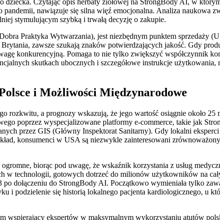
 dziecka. Czytając opis herbaty ziołowej na StrongBody AI, w którym 
po pandemii, nawiązuje się silna więź emocjonalna. Analiza naukowa 
silniej stymulującym szybką i trwałą decyzję o zakupie.
Dobra Praktyka Wytwarzania), jest niezbędnym punktem sprzedaży (U
rytania, zawsze szukają znaków potwierdzających jakość. Gdy produkt
wagę konkurencyjną. Pomaga to nie tylko zwiększyć współczynnik kon
ncjalnych skutkach ubocznych i szczegółowe instrukcje użytkowania, ma
Polsce i Możliwości Międzynarodowe
 rozkwitu, a prognozy wskazują, że jego wartość osiągnie około 25 m
owego poprzez wyspecjalizowane platformy e-commerce, takie jak Str
nych przez GIS (Główny Inspektorat Sanitarny). Gdy lokalni eksperci 
ykład, konsumenci w USA są niezwykle zainteresowani zrównoważony
 ogromne, biorąc pod uwagę, że wskaźnik korzystania z usług medyc
łych w technologii, gotowych dotrzeć do milionów użytkowników na c
3 po dołączeniu do StrongBody AI. Początkowo wymieniała tylko za
ku i podzielenie się historią lokalnego pacjenta kardiologicznego, u k
ystem wspierający ekspertów w maksymalnym wykorzystaniu atutów pols