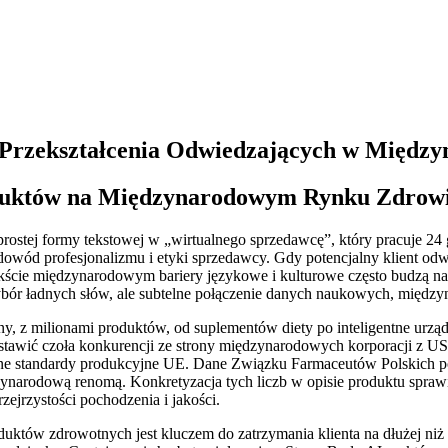
Przekształcenia Odwiedzających w Międz
duktów na Międzynarodowym Rynku Zdrow
prostej formy tekstowej w „wirtualnego sprzedawcę”, który pracuje 24 
o dowód profesjonalizmu i etyki sprzedawcy. Gdy potencjalny klient od
ście międzynarodowym bariery językowe i kulturowe często budzą natu
ybór ładnych słów, ale subtelne połączenie danych naukowych, między
, z milionami produktów, od suplementów diety po inteligentne urząd
stawić czoła konkurencji ze strony międzynarodowych korporacji z 
yczne standardy produkcyjne UE. Dane Związku Farmaceutów Polskich p
zynarodową renomą. Konkretyzacja tych liczb w opisie produktu sprawi
ejrzystości pochodzenia i jakości.
roduktów zdrowotnych jest kluczem do zatrzymania klienta na dłużej ni