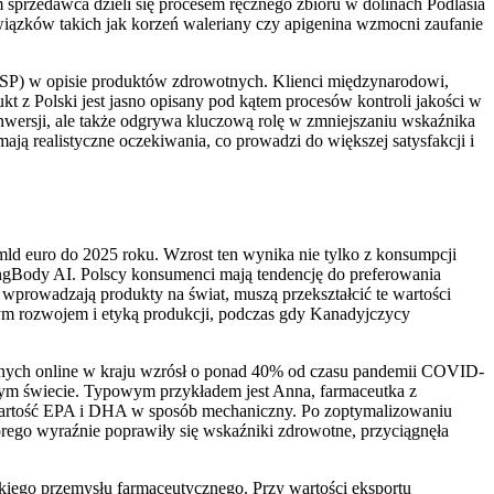
sprzedawca dzieli się procesem ręcznego zbioru w dolinach Podlasia
związków takich jak korzeń waleriany czy apigenina wzmocni zaufanie
SP) w opisie produktów zdrowotnych. Klienci międzynarodowi,
 z Polski jest jasno opisany pod kątem procesów kontroli jakości w
wersji, ale także odgrywa kluczową rolę w zmniejszaniu wskaźnika
ją realistyczne oczekiwania, co prowadzi do większej satysfakcji i
ld euro do 2025 roku. Wzrost ten wynika nie tylko z konsumpcji
ongBody AI. Polscy konsumenci mają tendencję do preferowania
wprowadzają produkty na świat, muszą przekształcić te wartości
m rozwojem i etyką produkcji, podczas gdy Kanadyjczycy
znych online w kraju wzrósł o ponad 40% od czasu pandemii COVID-
ałym świecie. Typowym przykładem jest Anna, farmaceutka z
wartość EPA i DHA w sposób mechaniczny. Po zoptymalizowaniu
tórego wyraźnie poprawiły się wskaźniki zdrowotne, przyciągnęła
kiego przemysłu farmaceutycznego. Przy wartości eksportu