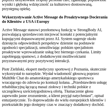
wyniki i głęboką wdzięczność za kulturowo dostosowaną,
przystępną opiekę.
Wykorzystywanie Active Message do Proaktywnego Docierania
do Klientów z USA i Europy
Active Message stanowi przełomową funkcję w StrongBody AI,
pozwalającą sprzedawcom inicjować kontakt z potencjalnymi
kupującymi dopasowanymi przez AI. System sugeruje około
dziesięciu odpowiednich perspektyw dziennie na podstawie
zgodności specjalizacji, umożliwiając polskim specjalistom
proaktywne wprowadzanie usług bez biernego czekania. Limity
zapobiegają spamowi, z dodatkowymi możliwościami
przyznawanymi przy pozytywnej interakcji.
Piotr Zieliński, ekspert medycyny sportowej z Poznania, skutecznie
wykorzystał to narzędzie. Wysłał wiadomość głosową poprzez
MultiMe Chat do amatorskiego amerykańskiego sportowca
wracającego do zdrowia po kontuzji kolana. „Przedstawiłem usługę
rehabilitacyjną łączącą masaż ziołowy i techniki polskie z
szczegółową sześciotygodniową ofertą. Tłumaczenie głosu
zapewniło jasne zrozumienie, a klient przyjął natychmiast”, opisał
entuzjastycznie. To doprowadziło do wielu europejskich klientów i
przekształciło jego dostępny czas w znaczący dodatkowy dochód.