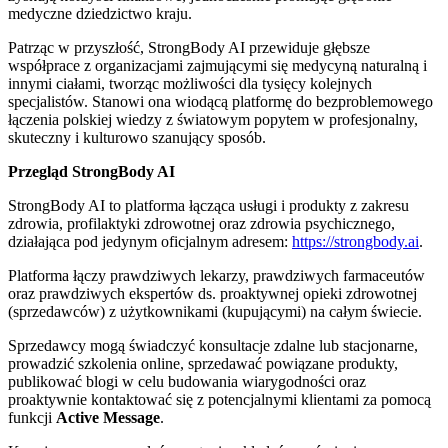
medyczne dziedzictwo kraju.
Patrząc w przyszłość, StrongBody AI przewiduje głębsze
współprace z organizacjami zajmującymi się medycyną naturalną i
innymi ciałami, tworząc możliwości dla tysięcy kolejnych
specjalistów. Stanowi ona wiodącą platformę do bezproblemowego
łączenia polskiej wiedzy z światowym popytem w profesjonalny,
skuteczny i kulturowo szanujący sposób.
Przegląd StrongBody AI
StrongBody AI to platforma łącząca usługi i produkty z zakresu
zdrowia, profilaktyki zdrowotnej oraz zdrowia psychicznego,
działająca pod jedynym oficjalnym adresem:
https://strongbody.ai
.
Platforma łączy prawdziwych lekarzy, prawdziwych farmaceutów
oraz prawdziwych ekspertów ds. proaktywnej opieki zdrowotnej
(sprzedawców) z użytkownikami (kupującymi) na całym świecie.
Sprzedawcy mogą świadczyć konsultacje zdalne lub stacjonarne,
prowadzić szkolenia online, sprzedawać powiązane produkty,
publikować blogi w celu budowania wiarygodności oraz
proaktywnie kontaktować się z potencjalnymi klientami za pomocą
funkcji
Active Message
.