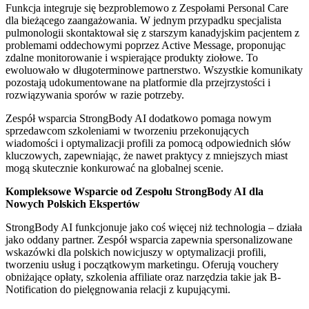
Funkcja integruje się bezproblemowo z Zespołami Personal Care
dla bieżącego zaangażowania. W jednym przypadku specjalista
pulmonologii skontaktował się z starszym kanadyjskim pacjentem z
problemami oddechowymi poprzez Active Message, proponując
zdalne monitorowanie i wspierające produkty ziołowe. To
ewoluowało w długoterminowe partnerstwo. Wszystkie komunikaty
pozostają udokumentowane na platformie dla przejrzystości i
rozwiązywania sporów w razie potrzeby.
Zespół wsparcia StrongBody AI dodatkowo pomaga nowym
sprzedawcom szkoleniami w tworzeniu przekonujących
wiadomości i optymalizacji profili za pomocą odpowiednich słów
kluczowych, zapewniając, że nawet praktycy z mniejszych miast
mogą skutecznie konkurować na globalnej scenie.
Kompleksowe Wsparcie od Zespołu StrongBody AI dla
Nowych Polskich Ekspertów
StrongBody AI funkcjonuje jako coś więcej niż technologia – działa
jako oddany partner. Zespół wsparcia zapewnia spersonalizowane
wskazówki dla polskich nowicjuszy w optymalizacji profili,
tworzeniu usług i początkowym marketingu. Oferują vouchery
obniżające opłaty, szkolenia affiliate oraz narzędzia takie jak B-
Notification do pielęgnowania relacji z kupującymi.