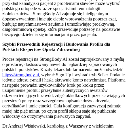
przykład kanadyjski pacjent z problemami stawów może wybrać
polskiego ortopedę wraz ze specjalistami reumatologii i
ziołolecznictwa. StrongBody AI zajmuje się inteligentnym
dopasowywaniem i inicjuje ciepłe wprowadzenia poprzez czat,
budując natychmiastowe zaufanie i umożliwiając proaktywną,
długoterminową opiekę, która przewiduje potrzeby na podstawie
bieżącego dzielenia się informacjami przez pacjenta.
Szybki Przewodnik Rejestracji i Budowania Profilu dla
Polskich Ekspertów Opieki Zdrowotnej
Proces rejestracji na StrongBody AI został zaprojektowany z myślą
o prostocie, dostosowany nawet do najbardziej zapracowanych
polskich praktyków. Każdy lekarz lub farmaceuta może odwiedzić
https://strongbody.ai
, wybrać Sign Up i wybrać tryb Seller. Podanie
jedynie adresu e-mail i hasła aktywuje konto natychmiast. Platforma
następnie prowadzi użytkowników krok po kroku przez
uzupełnienie profilu: przesyłanie autentycznych awatarów
odzwierciedlających zawód, zdjęć okładkowych przedstawiających
przestrzeń pracy oraz szczegółowe opisanie doświadczenia,
certyfikatów i umiejętności. Cała konfiguracja zazwyczaj zajmuje
mniej niż pięć minut, po czym profil sklepu staje się publicznie
widoczny do otrzymywania pierwszych zapytań.
Dr Andrzej Wiśniewski, kardiolog z Warszawy z wieloletnim