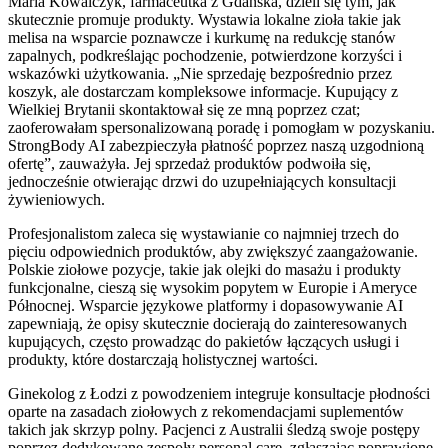
Maria Kowalczyk, farmaceutka z Gdańska, dzieli się tym, jak
skutecznie promuje produkty. Wystawia lokalne zioła takie jak
melisa na wsparcie poznawcze i kurkumę na redukcję stanów
zapalnych, podkreślając pochodzenie, potwierdzone korzyści i
wskazówki użytkowania. „Nie sprzedaję bezpośrednio przez
koszyk, ale dostarczam kompleksowe informacje. Kupujący z
Wielkiej Brytanii skontaktował się ze mną poprzez czat;
zaoferowałam spersonalizowaną poradę i pomogłam w pozyskaniu.
StrongBody AI zabezpieczyła płatność poprzez naszą uzgodnioną
ofertę”, zauważyła. Jej sprzedaż produktów podwoiła się,
jednocześnie otwierając drzwi do uzupełniających konsultacji
żywieniowych.
Profesjonalistom zaleca się wystawianie co najmniej trzech do
pięciu odpowiednich produktów, aby zwiększyć zaangażowanie.
Polskie ziołowe pozycje, takie jak olejki do masażu i produkty
funkcjonalne, cieszą się wysokim popytem w Europie i Ameryce
Północnej. Wsparcie językowe platformy i dopasowywanie AI
zapewniają, że opisy skutecznie docierają do zainteresowanych
kupujących, często prowadząc do pakietów łączących usługi i
produkty, które dostarczają holistycznej wartości.
Ginekolog z Łodzi z powodzeniem integruje konsultacje płodności
oparte na zasadach ziołowych z rekomendacjami suplementów
takich jak skrzyp polny. Pacjenci z Australii śledzą swoje postępy
poprzez dedykowane zespoły personal care, zgłaszając poprawione