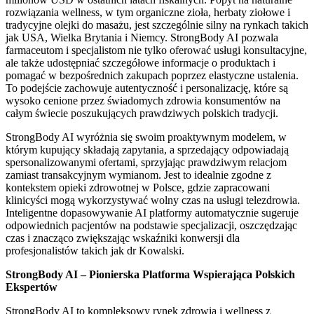
rozwiązania wellness, w tym organiczne zioła, herbaty ziołowe i
tradycyjne olejki do masażu, jest szczególnie silny na rynkach takich
jak USA, Wielka Brytania i Niemcy. StrongBody AI pozwala
farmaceutom i specjalistom nie tylko oferować usługi konsultacyjne,
ale także udostępniać szczegółowe informacje o produktach i
pomagać w bezpośrednich zakupach poprzez elastyczne ustalenia.
To podejście zachowuje autentyczność i personalizację, które są
wysoko cenione przez świadomych zdrowia konsumentów na
całym świecie poszukujących prawdziwych polskich tradycji.
StrongBody AI wyróżnia się swoim proaktywnym modelem, w
którym kupujący składają zapytania, a sprzedający odpowiadają
spersonalizowanymi ofertami, sprzyjając prawdziwym relacjom
zamiast transakcyjnym wymianom. Jest to idealnie zgodne z
kontekstem opieki zdrowotnej w Polsce, gdzie zapracowani
klinicyści mogą wykorzystywać wolny czas na usługi telezdrowia.
Inteligentne dopasowywanie AI platformy automatycznie sugeruje
odpowiednich pacjentów na podstawie specjalizacji, oszczędzając
czas i znacząco zwiększając wskaźniki konwersji dla
profesjonalistów takich jak dr Kowalski.
StrongBody AI – Pionierska Platforma Wspierająca Polskich
Ekspertów
StrongBody AI to kompleksowy rynek zdrowia i wellness z