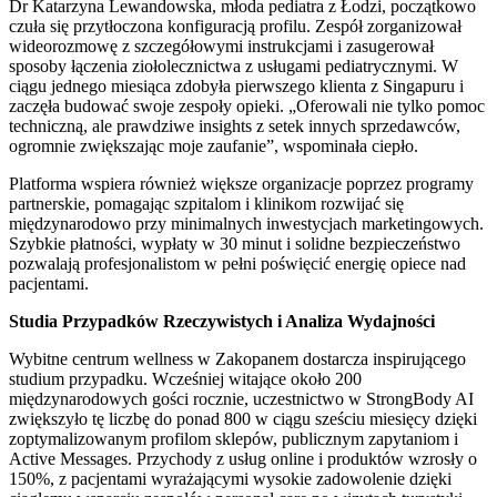
Dr Katarzyna Lewandowska, młoda pediatra z Łodzi, początkowo
czuła się przytłoczona konfiguracją profilu. Zespół zorganizował
wideorozmowę z szczegółowymi instrukcjami i zasugerował
sposoby łączenia ziołolecznictwa z usługami pediatrycznymi. W
ciągu jednego miesiąca zdobyła pierwszego klienta z Singapuru i
zaczęła budować swoje zespoły opieki. „Oferowali nie tylko pomoc
techniczną, ale prawdziwe insights z setek innych sprzedawców,
ogromnie zwiększając moje zaufanie”, wspominała ciepło.
Platforma wspiera również większe organizacje poprzez programy
partnerskie, pomagając szpitalom i klinikom rozwijać się
międzynarodowo przy minimalnych inwestycjach marketingowych.
Szybkie płatności, wypłaty w 30 minut i solidne bezpieczeństwo
pozwalają profesjonalistom w pełni poświęcić energię opiece nad
pacjentami.
Studia Przypadków Rzeczywistych i Analiza Wydajności
Wybitne centrum wellness w Zakopanem dostarcza inspirującego
studium przypadku. Wcześniej witające około 200
międzynarodowych gości rocznie, uczestnictwo w StrongBody AI
zwiększyło tę liczbę do ponad 800 w ciągu sześciu miesięcy dzięki
zoptymalizowanym profilom sklepów, publicznym zapytaniom i
Active Messages. Przychody z usług online i produktów wzrosły o
150%, z pacjentami wyrażającymi wysokie zadowolenie dzięki