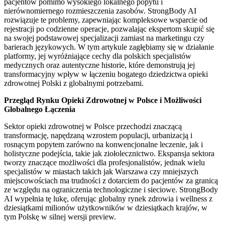
pacjentów pomimo wysokiego lokalnego popytu i
nierównomiernego rozmieszczenia zasobów. StrongBody AI
rozwiązuje te problemy, zapewniając kompleksowe wsparcie od
rejestracji po codzienne operacje, pozwalając ekspertom skupić się
na swojej podstawowej specjalizacji zamiast na marketingu czy
barierach językowych. W tym artykule zagłębiamy się w działanie
platformy, jej wyróżniające cechy dla polskich specjalistów
medycznych oraz autentyczne historie, które demonstrują jej
transformacyjny wpływ w łączeniu bogatego dziedzictwa opieki
zdrowotnej Polski z globalnymi potrzebami.
Przegląd Rynku Opieki Zdrowotnej w Polsce i Możliwości
Globalnego Łączenia
Sektor opieki zdrowotnej w Polsce przechodzi znaczącą
transformację, napędzaną wzrostem populacji, urbanizacją i
rosnącym popytem zarówno na konwencjonalne leczenie, jak i
holistyczne podejścia, takie jak ziołolecznictwo. Ekspansja sektora
tworzy znaczące możliwości dla profesjonalistów, jednak wielu
specjalistów w miastach takich jak Warszawa czy mniejszych
miejscowościach ma trudności z dotarciem do pacjentów za granicą
ze względu na ograniczenia technologiczne i sieciowe. StrongBody
AI wypełnia tę lukę, oferując globalny rynek zdrowia i wellness z
dziesiątkami milionów użytkowników w dziesiątkach krajów, w
tym Polskę w silnej wersji preview.