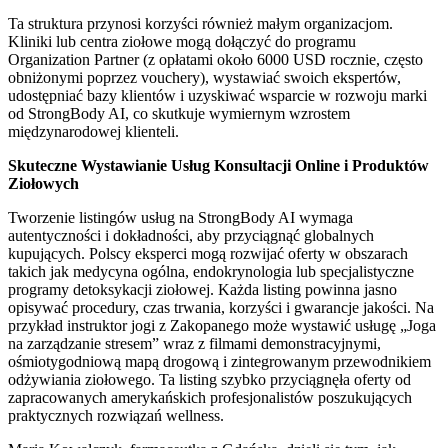
Ta struktura przynosi korzyści również małym organizacjom.
Kliniki lub centra ziołowe mogą dołączyć do programu
Organization Partner (z opłatami około 6000 USD rocznie, często
obniżonymi poprzez vouchery), wystawiać swoich ekspertów,
udostępniać bazy klientów i uzyskiwać wsparcie w rozwoju marki
od StrongBody AI, co skutkuje wymiernym wzrostem
międzynarodowej klienteli.
Skuteczne Wystawianie Usług Konsultacji Online i Produktów
Ziołowych
Tworzenie listingów usług na StrongBody AI wymaga
autentyczności i dokładności, aby przyciągnąć globalnych
kupujących. Polscy eksperci mogą rozwijać oferty w obszarach
takich jak medycyna ogólna, endokrynologia lub specjalistyczne
programy detoksykacji ziołowej. Każda listing powinna jasno
opisywać procedury, czas trwania, korzyści i gwarancje jakości. Na
przykład instruktor jogi z Zakopanego może wystawić usługę „Joga
na zarządzanie stresem” wraz z filmami demonstracyjnymi,
ośmiotygodniową mapą drogową i zintegrowanym przewodnikiem
odżywiania ziołowego. Ta listing szybko przyciągnęła oferty od
zapracowanych amerykańskich profesjonalistów poszukujących
praktycznych rozwiązań wellness.