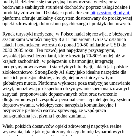
praktyki, dzielenie się tradycyjną i nowoczesną wiedzą oraz
budowanie stabilnych strumieni dochodów poprzez usługi zdalne i
produkty zdrowotne. Działająca pod adresem
https://strongbody.ai
,
platforma oferuje unikalny ekosystem dostosowany do proaktywnej
opieki zdrowotnej, dobrostanu psychicznego i praktyk duchowych.
Rynek turystyki medycznej w Polsce nadal się rozwija, z bieżącymi
szacunkami wartości między 8 a 11 miliardami USD w ostatnich
latach i potencjałem wzrostu do ponad 20-50 miliardów USD do
2030-2035 roku. Ten rozwój jest napędzany przystępnymi,
wysokiej jakości leczeniami, które kosztują 70-80% mniej niż w
krajach zachodnich, w połączeniu z harmonijną integracją
medycyny nowoczesnej i starożytnych tradycji, takich jak polskie
ziołolecznictwo. StrongBody AI służy jako idealne narzędzie dla
polskich profesjonalistów, aby głębiej uczestniczyć w tym
globalnym nurcie. Platforma wykracza poza tradycyjne umawianie
wizyt, umożliwiając ekspertom otrzymywanie spersonalizowanych
zapytań, proponowanie dopasowanych ofert oraz tworzenie
długoterminowych zespołów personal care. Jej inteligentny system
dopasowywania, wielojęzyczne narzędzia komunikacyjne i
bezpieczne płatności escrow sprawiają, że współpraca
transgraniczna jest płynna i godna zaufania.
Wielu polskich dostawców opieki zdrowotnej napotyka realne
wyzwania, takie jak ograniczony dostęp do międzynarodowych