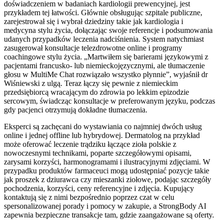
doświadczeniem w badaniach kardiologii prewencyjnej, jest
przykładem tej łatwości. Głównie obsługując szpitale publiczne,
zarejestrował się i wybrał dziedziny takie jak kardiologia i
medycyna stylu życia, dołączając swoje referencje i podsumowania
udanych przypadków leczenia nadciśnienia. System natychmiast
zasugerował konsultacje telezdrowotne online i programy
coachingowe stylu życia. „Martwiłem się barierami językowymi z
pacjentami francusko- lub niemieckojęzycznymi, ale tłumaczenie
głosu w MultiMe Chat rozwiązało wszystko płynnie”, wyjaśnił dr
Wiśniewski z ulgą. Teraz łączy się pewnie z niemieckim
przedsiębiorcą wracającym do zdrowia po lekkim epizodzie
sercowym, świadcząc konsultacje w preferowanym języku, podczas
gdy pacjenci otrzymują dokładne tłumaczenia.
Eksperci są zachęcani do wystawiania co najmniej dwóch usług
online i jednej offline lub hybrydowej. Dermatolog na przykład
może oferować leczenie trądziku łączące zioła polskie z
nowoczesnymi technikami, poparte szczegółowymi opisami,
zarysami korzyści, harmonogramami i ilustracyjnymi zdjęciami. W
przypadku produktów farmaceuci mogą udostępniać pozycje takie
jak proszek z dziurawca czy mieszanki ziołowe, podając szczegóły
pochodzenia, korzyści, ceny referencyjne i zdjęcia. Kupujący
kontaktują się z nimi bezpośrednio poprzez czat w celu
spersonalizowanej porady i pomocy w zakupie, a StrongBody AI
zapewnia bezpieczne transakcje tam, gdzie zaangażowane są oferty.