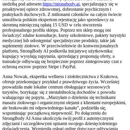
siedzibą pod adresem
https://strongbody.ai
, specjalizujący się w
proaktywnej opiece zdrowotnej, dobrostanie psychicznym i
praktykach duchowych. Z milionami członków na całym świecie
umożliwia polskim ekspertom rejestrację jako sprzedawcy za
skromną miesięczną opłatą 15 USD w celu stworzenia
profesjonalnego profilu sklepu. Poprzez ten sklep mogą oni
świadczyć zdalne konsultacje, kursy szkoleniowe, pakiety turystyki
medycznej lub udostępniać specjalistyczne produkty, takie jak
suplementy ziołowe. W przeciwieństwie do konwencjonalnych
platform, StrongBody AI podkreśla inicjatywę użytkownika:
kupujący wysyłają zapytania, sprzedający proponują oferty, a
transakcje odbywają się bezpiecznie poprzez zintegrowany czat z
ochroną escrow poprzez Stripe i PayPal.
Anna Nowak, ekspertka wellness i ziołolecznictwa z Krakowa,
oferuje przekonujący przykład z prawdziwego życia. Wcześniej
prowadziła małe lokalne centrum obsługujące sezonowych
turystów, borykając się z niestabilnością dochodów z powodu
wahającego się popytu. „Marzyłam o dzieleniu się technikami
masażu ziołowego i organicznymi olejami z klientami europejskimi,
ale brakowało mi odpowiedniego kanału”, podzieliła się,
wspominając początkową niepewność. Po dołączeniu do
StrongBody AI Anna ukończyła swój profil z autentycznymi
zdjęciami i szczegółowymi opisami swojego dziesięcioletniego
doświadczenia. Wymieniła usługi online dotyczące odżywiania