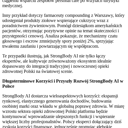
ciągłemu wsparciu zespołów personal care po wizytach turystyki
medycznej.
Inny przykład dotyczy farmaceuty compounding z Warszawy, który
udostępniał produkty ziołowe wspierające cukrzycę wraz z
poradnictwem żywieniowym. Pomógł dziesiątkom amerykańskich
pacjentów, otrzymując pozytywne opinie na temat skuteczności i
przystępności cenowej. Analiza pokazuje, że mechanizmy czatu
głosowego i escrow zmniejszyły spory poniżej 2%, sprzyjając
trwałemu zaufaniu i powtarzającym się współpracom.
Te przypadki ilustrują, jak StrongBody AI nie tylko łączy
ekspertów, ale kultywuje zrównoważony ekosystem idealnie
dopasowany do integracji tradycyjnej i nowoczesnej opieki
zdrowotnej Polski na światowej scenie.
Długoterminowe Korzyści i Przyszły Rozwój StrongBody AI w
Polsce
StrongBody AI dostarcza wieloaspektowych korzyści: ekspansji
rynkowej, elastycznego generowania dochodów, budowania
osobistej marki oraz wkładu w globalną poprawę zdrowia. W miarę
wzrostu sektora opieki zdrowotnej Polski platforma będzie
kontynuować wprowadzanie ulepszonych funkcji i wspieranie
większej liczby profesjonalistów. Polscy eksperci dołączający dziś
zyskują korzyści finansowe, jednocześnie promując głębokie