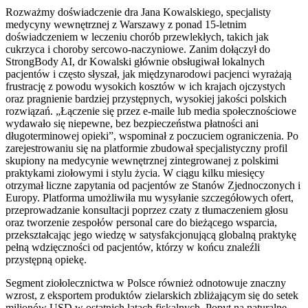
Rozważmy doświadczenie dra Jana Kowalskiego, specjalisty
medycyny wewnętrznej z Warszawy z ponad 15-letnim
doświadczeniem w leczeniu chorób przewlekłych, takich jak
cukrzyca i choroby sercowo-naczyniowe. Zanim dołączył do
StrongBody AI, dr Kowalski głównie obsługiwał lokalnych
pacjentów i często słyszał, jak międzynarodowi pacjenci wyrażają
frustrację z powodu wysokich kosztów w ich krajach ojczystych
oraz pragnienie bardziej przystępnych, wysokiej jakości polskich
rozwiązań. „Łączenie się przez e-maile lub media społecznościowe
wydawało się niepewne, bez bezpieczeństwa płatności ani
długoterminowej opieki”, wspominał z poczuciem ograniczenia. Po
zarejestrowaniu się na platformie zbudował specjalistyczny profil
skupiony na medycynie wewnętrznej zintegrowanej z polskimi
praktykami ziołowymi i stylu życia. W ciągu kilku miesięcy
otrzymał liczne zapytania od pacjentów ze Stanów Zjednoczonych i
Europy. Platforma umożliwiła mu wysyłanie szczegółowych ofert,
przeprowadzanie konsultacji poprzez czaty z tłumaczeniem głosu
oraz tworzenie zespołów personal care do bieżącego wsparcia,
przekształcając jego wiedzę w satysfakcjonującą globalną praktykę
pełną wdzięczności od pacjentów, którzy w końcu znaleźli
przystępną opiekę.
Segment ziołolecznictwa w Polsce również odnotowuje znaczny
wzrost, z eksportem produktów zielarskich zbliżającym się do setek
milionów USD w ostatnich latach fiskalnych. Popyt na naturalne