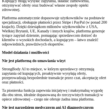
Kupujący mogą wysyłać zapytania, składać zamówienia,
otrzymywać oferty oraz budować własne zespoły opieki
zdrowotnej.
Platforma automatycznie dopasowuje użytkowników na podstawie
specjalizacji, obsługuje płatności przez Stripe i PayPal (w ponad 200
krajach). Dzięki dziesiątkom milionów użytkowników z USA,
Wielkiej Brytanii, UE, Kanady i innych krajów, platforma generuje
tysiące zapytań dziennie, pomagając sprzedawcom dotrzeć do
klientów o wysokich dochodach, a kupującym – łatwo znaleźć
odpowiednich, prawdziwych ekspertów.
Model działania i możliwości
Nie jest platformą do umawiania wizyt
StrongBody AI to miejsce, w którym sprzedawcy otrzymują
zapytania od kupujących, proaktywnie wysyłają oferty,
przeprowadzają bezpośrednie transakcje przez czat, akceptację ofert
oraz płatności.
Ta pionierska funkcja zapewnia inicjatywę i maksymalną wygodę
dla obu stron, idealnie dopasowaną do rzeczywistych transakcji w
opiece zdrowotnej – czego nie oferuje żadna inna platforma.
Nie jest narzędziem medycznym ani AI diagnostycznym