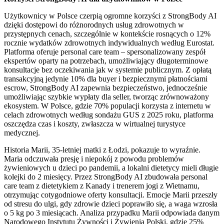
Użytkownicy w Polsce czerpią ogromne korzyści z StrongBody AI
dzięki dostępowi do różnorodnych usług zdrowotnych w
przystępnych cenach, szczególnie w kontekście rosnących o 12%
rocznie wydatków zdrowotnych indywidualnych według Eurostat.
Platforma oferuje personal care team – spersonalizowany zespół
ekspertów oparty na potrzebach, umożliwiający długoterminowe
konsultacje bez oczekiwania jak w systemie publicznym. Z opłatą
transakcyjną jedynie 10% dla buyer i bezpiecznymi płatnościami
escrow, StrongBody AI zapewnia bezpieczeństwo, jednocześnie
umożliwiając szybkie wypłaty dla seller, tworząc zrównoważony
ekosystem. W Polsce, gdzie 70% populacji korzysta z internetu w
celach zdrowotnych według sondażu GUS z 2025 roku, platforma
oszczędza czas i koszty, zwłaszcza w wirtualnej turystyce
medycznej.
Historia Marii, 35-letniej matki z Łodzi, pokazuje to wyraźnie.
Maria odczuwała presję i niepokój z powodu problemów
żywieniowych u dzieci po pandemii, a lokalni dietetycy mieli długie
kolejki do 2 miesięcy. Przez StrongBody AI zbudowała personal
care team z dietetykiem z Kanady i trenerem jogi z Wietnamu,
otrzymując cotygodniowe oferty konsultacji. Emocje Marii przeszły
od stresu do ulgi, gdy zdrowie dzieci poprawiło się, a waga wzrosła
o 5 kg po 3 miesiącach. Analiza przypadku Marii odpowiada danym
Narodowego Instytutu Żywności i Żywienia Polski, gdzie 25%