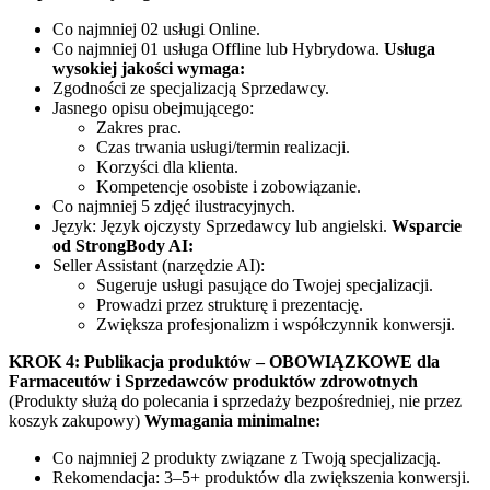
Co najmniej 02 usługi Online.
Co najmniej 01 usługa Offline lub Hybrydowa.
Usługa
wysokiej jakości wymaga:
Zgodności ze specjalizacją Sprzedawcy.
Jasnego opisu obejmującego:
Zakres prac.
Czas trwania usługi/termin realizacji.
Korzyści dla klienta.
Kompetencje osobiste i zobowiązanie.
Co najmniej 5 zdjęć ilustracyjnych.
Język: Język ojczysty Sprzedawcy lub angielski.
Wsparcie
od StrongBody AI:
Seller Assistant (narzędzie AI):
Sugeruje usługi pasujące do Twojej specjalizacji.
Prowadzi przez strukturę i prezentację.
Zwiększa profesjonalizm i współczynnik konwersji.
KROK 4: Publikacja produktów – OBOWIĄZKOWE dla
Farmaceutów i Sprzedawców produktów zdrowotnych
(Produkty służą do polecania i sprzedaży bezpośredniej, nie przez
koszyk zakupowy)
Wymagania minimalne:
Co najmniej 2 produkty związane z Twoją specjalizacją.
Rekomendacja: 3–5+ produktów dla zwiększenia konwersji.