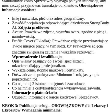
Standardowe konto Sprzedawcy wymaga pełnych informacji, aby
móc zacząć przyjmować transakcje od klientów.
Obowiązkowe
informacje osobiste:
Imię i nazwisko, płeć oraz adres geograficzny.
Zawód/Specjalizacja odpowiadająca dziedzinom StrongBody
AI.
Zdjęcia profilowe:
Avatar: Prawdziwe zdjęcie, wyraźna twarz, zgodne z płcią i
narodowością.
Profile Cover (Okładka): Prawdziwe zdjęcie przedstawiające
Twoje miejsce pracy, w tym ludzi. 👉 Prawdziwe zdjęcia
znacznie zwiększają zaufanie i wskaźnik rezerwacji.
Wprowadzenie i kwalifikacje:
Opis własny pasujący do Twojej specjalizacji,
odzwierciedlający profesjonalizm.
Wykształcenie, stopnie naukowe i certyfikaty.
Doświadczenie praktyczne: Minimum 1 rok, jasny opis
poprzednich ról.
Co najmniej 2 istotne umiejętności zawodowe.
Co najmniej 1 certyfikat/licencja wykonywania zawodu.
Informacje o płatnościach:
Uzupełnij informacje o karcie kredytowej Sprzedawcy.
KROK 3: Publikacja usług – OBOWIĄZKOWE dla Lekarzy i
Ekspertów
Wymagania minimalne: