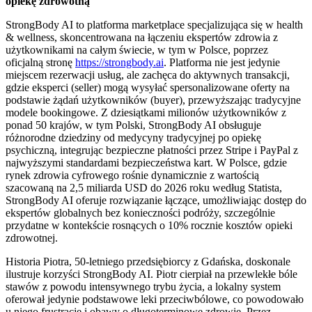
opiekę zdrowotną
StrongBody AI to platforma marketplace specjalizująca się w health
& wellness, skoncentrowana na łączeniu ekspertów zdrowia z
użytkownikami na całym świecie, w tym w Polsce, poprzez
oficjalną stronę
https://strongbody.ai
. Platforma nie jest jedynie
miejscem rezerwacji usług, ale zachęca do aktywnych transakcji,
gdzie eksperci (seller) mogą wysyłać spersonalizowane oferty na
podstawie żądań użytkowników (buyer), przewyższając tradycyjne
modele bookingowe. Z dziesiątkami milionów użytkowników z
ponad 50 krajów, w tym Polski, StrongBody AI obsługuje
różnorodne dziedziny od medycyny tradycyjnej po opiekę
psychiczną, integrując bezpieczne płatności przez Stripe i PayPal z
najwyższymi standardami bezpieczeństwa kart. W Polsce, gdzie
rynek zdrowia cyfrowego rośnie dynamicznie z wartością
szacowaną na 2,5 miliarda USD do 2026 roku według Statista,
StrongBody AI oferuje rozwiązanie łączące, umożliwiając dostęp do
ekspertów globalnych bez konieczności podróży, szczególnie
przydatne w kontekście rosnących o 10% rocznie kosztów opieki
zdrowotnej.
Historia Piotra, 50-letniego przedsiębiorcy z Gdańska, doskonale
ilustruje korzyści StrongBody AI. Piotr cierpiał na przewlekłe bóle
stawów z powodu intensywnego trybu życia, a lokalny system
oferował jedynie podstawowe leki przeciwbólowe, co powodowało
u niego frustrację i obawy o długoterminowe zdrowie. Przez