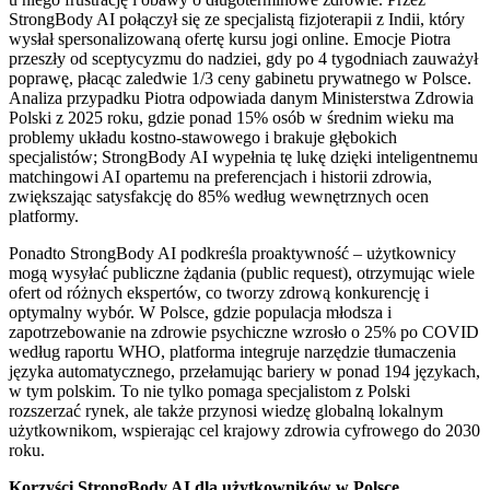
StrongBody AI połączył się ze specjalistą fizjoterapii z Indii, który
wysłał spersonalizowaną ofertę kursu jogi online. Emocje Piotra
przeszły od sceptycyzmu do nadziei, gdy po 4 tygodniach zauważył
poprawę, płacąc zaledwie 1/3 ceny gabinetu prywatnego w Polsce.
Analiza przypadku Piotra odpowiada danym Ministerstwa Zdrowia
Polski z 2025 roku, gdzie ponad 15% osób w średnim wieku ma
problemy układu kostno-stawowego i brakuje głębokich
specjalistów; StrongBody AI wypełnia tę lukę dzięki inteligentnemu
matchingowi AI opartemu na preferencjach i historii zdrowia,
zwiększając satysfakcję do 85% według wewnętrznych ocen
platformy.
Ponadto StrongBody AI podkreśla proaktywność – użytkownicy
mogą wysyłać publiczne żądania (public request), otrzymując wiele
ofert od różnych ekspertów, co tworzy zdrową konkurencję i
optymalny wybór. W Polsce, gdzie populacja młodsza i
zapotrzebowanie na zdrowie psychiczne wzrosło o 25% po COVID
według raportu WHO, platforma integruje narzędzie tłumaczenia
języka automatycznego, przełamując bariery w ponad 194 językach,
w tym polskim. To nie tylko pomaga specjalistom z Polski
rozszerzać rynek, ale także przynosi wiedzę globalną lokalnym
użytkownikom, wspierając cel krajowy zdrowia cyfrowego do 2030
roku.
Korzyści StrongBody AI dla użytkowników w Polsce