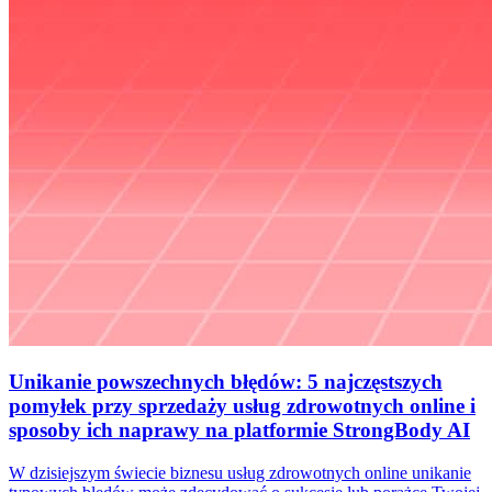
Unikanie powszechnych błędów: 5 najczęstszych
pomyłek przy sprzedaży usług zdrowotnych online i
sposoby ich naprawy na platformie StrongBody AI
W dzisiejszym świecie biznesu usług zdrowotnych online unikanie