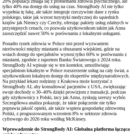
20% populacji zmaga się z problemami zdrowia psychicznego, ale
tylko 40% ma dostęp do usług na czas. StrongBody AI nie tylko
wypełnia tę lukę, ale także integruje rzeczywiste dane z rynku
polskiego, takie jak wzrost turystyki medycznej do sąsiednich
krajów jak Niemcy czy Czechy, oferując pakiety usług zdalnych w
przystępnych cenach, co pozwala użytkownikom takim jak Anna
zaoszczędzić nawet 50% w porównaniu z lokalnymi usługami.
Ponadto rynek zdrowia w Polsce stoi przed wyzwaniem
nierówności między miastami a obszarami wiejskimi, gdzie na
wsiach dostęp do specjalistów wynosi tylko 60% w porównaniu z
miastami, zgodnie z raportem Banku Światowego z 2024 roku.
StrongBody AI wpisuje się w ten kontekst, umożliwiając
specjalistom lokalnym w Polsce rozszerzenie usług na cały świat, a
użytkownikom lokalnym dostęp do ekspertów międzynarodowych.
Na przykład lekarz rodzinny z Krakowa może korzystać z
StrongBody AI, aby konsultować pacjentów z USA, zwiększając
swoje dochody o 30–40% dzięki prowizjom z transakcji, podczas
gdy użytkownicy z Polski, tacy jak Anna, zyskują szerszy wybór.
Szczegółowa analiza pokazuje, że takie połączenie nie tylko
poprawia jakość opieki, ale także wspiera gospodarkę zdrowotną
Polski, z prognozowanym wzrostem 8% w sektorze zdrowia
cyfrowego do 2026 roku według McKinsey.
Wprowadzenie do StrongBody AI: Globalna platforma łącząca