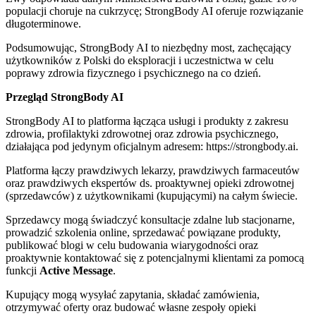
populacji choruje na cukrzycę; StrongBody AI oferuje rozwiązanie
długoterminowe.
Podsumowując, StrongBody AI to niezbędny most, zachęcający
użytkowników z Polski do eksploracji i uczestnictwa w celu
poprawy zdrowia fizycznego i psychicznego na co dzień.
Przegląd StrongBody AI
StrongBody AI to platforma łącząca usługi i produkty z zakresu
zdrowia, profilaktyki zdrowotnej oraz zdrowia psychicznego,
działająca pod jedynym oficjalnym adresem: https://strongbody.ai.
Platforma łączy prawdziwych lekarzy, prawdziwych farmaceutów
oraz prawdziwych ekspertów ds. proaktywnej opieki zdrowotnej
(sprzedawców) z użytkownikami (kupującymi) na całym świecie.
Sprzedawcy mogą świadczyć konsultacje zdalne lub stacjonarne,
prowadzić szkolenia online, sprzedawać powiązane produkty,
publikować blogi w celu budowania wiarygodności oraz
proaktywnie kontaktować się z potencjalnymi klientami za pomocą
funkcji
Active Message
.
Kupujący mogą wysyłać zapytania, składać zamówienia,
otrzymywać oferty oraz budować własne zespoły opieki