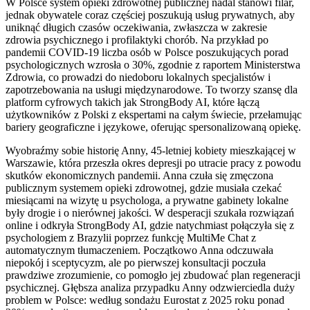
W Polsce system opieki zdrowotnej publicznej nadal stanowi filar,
jednak obywatele coraz częściej poszukują usług prywatnych, aby
uniknąć długich czasów oczekiwania, zwłaszcza w zakresie
zdrowia psychicznego i profilaktyki chorób. Na przykład po
pandemii COVID-19 liczba osób w Polsce poszukujących porad
psychologicznych wzrosła o 30%, zgodnie z raportem Ministerstwa
Zdrowia, co prowadzi do niedoboru lokalnych specjalistów i
zapotrzebowania na usługi międzynarodowe. To tworzy szansę dla
platform cyfrowych takich jak StrongBody AI, które łączą
użytkowników z Polski z ekspertami na całym świecie, przełamując
bariery geograficzne i językowe, oferując spersonalizowaną opiekę.
Wyobraźmy sobie historię Anny, 45-letniej kobiety mieszkającej w
Warszawie, która przeszła okres depresji po utracie pracy z powodu
skutków ekonomicznych pandemii. Anna czuła się zmęczona
publicznym systemem opieki zdrowotnej, gdzie musiała czekać
miesiącami na wizytę u psychologa, a prywatne gabinety lokalne
były drogie i o nierównej jakości. W desperacji szukała rozwiązań
online i odkryła StrongBody AI, gdzie natychmiast połączyła się z
psychologiem z Brazylii poprzez funkcję MultiMe Chat z
automatycznym tłumaczeniem. Początkowo Anna odczuwała
niepokój i sceptycyzm, ale po pierwszej konsultacji poczuła
prawdziwe zrozumienie, co pomogło jej zbudować plan regeneracji
psychicznej. Głębsza analiza przypadku Anny odzwierciedla duży
problem w Polsce: według sondażu Eurostat z 2025 roku ponad