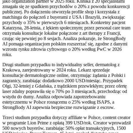
jako organization partner w 2025 roku. Klinika z 20 specjalistami
zmagała się ze spadkiem przychodów o 20% z powodu konkurencji
publicznej. Po dołączeniu otworzyła profile shop i korzystała z
matchingu do połączeń z buyerami z USA i Brazylii, zwiększając
przychody o 35% w pierwszych 6 miesiącach. Konkretny pacjent
Katarzyna, 28-letnia, z lękiem społecznym; przez personal care team
otrzymała konsultacje lokalne połączone z art therapy z Francji,
czując się pewniej po 8 sesjach. Analiza pokazuje, że StrongBody
AI pomaga organizacjom polskim rozszerzać się, zgodne z danymi
wzrostu rynku zdrowia cyfrowego o 20% według PwC w 2026
roku.
Drugi studium przypadku to indywidualny seller, dermatolog z
Krakowa, zarejestrowany w 2024 roku. Lekarz sprzedaje
konsultacje dermatologiczne online, otrzymując żądania z Polski i
zagranicy, zarabiając dodatkowo 2000 USD/miesiąc. Przypadek
Olgi, 32-letniej z Gdańska, z trądzikiem przewlekłym; przez ofertę
laser zdalny poprawiła się o 70% po 3 miesiącach, przechodząc od
wstydu do dumy. Analiza odpowiada zapotrzebowaniu
estetycznemu w Polsce rosnącemu o 25% według ISAPS, a
StrongBody AI zapewnia bezpieczne rozwiązanie z escrow.
Trzeci studium przypadku dotyczy affiliate w Polsce, content creator
w programie Lion Prime z opłatą 399 USD/rok. Creator wprowadził
500 nowych buyerów, zarabiając 50% opłat transakcyjnych, 1500