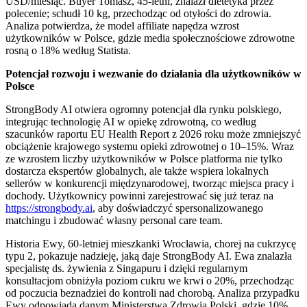
USD/miesiąc. Buyer Tomasz, 45-letni, znalazł dietetyka przez
polecenie; schudł 10 kg, przechodząc od otyłości do zdrowia.
Analiza potwierdza, że model affiliate napędza wzrost
użytkowników w Polsce, gdzie media społecznościowe zdrowotne
rosną o 18% według Statista.
Potencjał rozwoju i wezwanie do działania dla użytkowników w
Polsce
StrongBody AI otwiera ogromny potencjał dla rynku polskiego,
integrując technologię AI w opiekę zdrowotną, co według
szacunków raportu EU Health Report z 2026 roku może zmniejszyć
obciążenie krajowego systemu opieki zdrowotnej o 10–15%. Wraz
ze wzrostem liczby użytkowników w Polsce platforma nie tylko
dostarcza ekspertów globalnych, ale także wspiera lokalnych
sellerów w konkurencji międzynarodowej, tworząc miejsca pracy i
dochody. Użytkownicy powinni zarejestrować się już teraz na
https://strongbody.ai
, aby doświadczyć spersonalizowanego
matchingu i zbudować własny personal care team.
Historia Ewy, 60-letniej mieszkanki Wrocławia, chorej na cukrzycę
typu 2, pokazuje nadzieję, jaką daje StrongBody AI. Ewa znalazła
specjalistę ds. żywienia z Singapuru i dzięki regularnym
konsultacjom obniżyła poziom cukru we krwi o 20%, przechodząc
od poczucia beznadziei do kontroli nad chorobą. Analiza przypadku
Ewy odpowiada danym Ministerstwa Zdrowia Polski, gdzie 10%