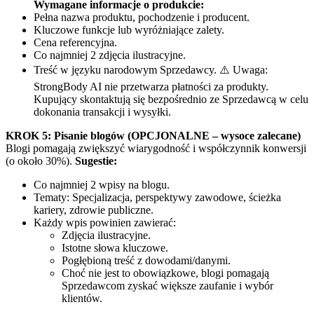
Wymagane informacje o produkcie:
Pełna nazwa produktu, pochodzenie i producent.
Kluczowe funkcje lub wyróżniające zalety.
Cena referencyjna.
Co najmniej 2 zdjęcia ilustracyjne.
Treść w języku narodowym Sprzedawcy. ⚠️ Uwaga:
StrongBody AI nie przetwarza płatności za produkty.
Kupujący skontaktują się bezpośrednio ze Sprzedawcą w celu
dokonania transakcji i wysyłki.
KROK 5: Pisanie blogów (OPCJONALNE – wysoce zalecane)
Blogi pomagają zwiększyć wiarygodność i współczynnik konwersji
(o około 30%).
Sugestie:
Co najmniej 2 wpisy na blogu.
Tematy: Specjalizacja, perspektywy zawodowe, ścieżka
kariery, zdrowie publiczne.
Każdy wpis powinien zawierać:
Zdjęcia ilustracyjne.
Istotne słowa kluczowe.
Pogłębioną treść z dowodami/danymi.
Choć nie jest to obowiązkowe, blogi pomagają
Sprzedawcom zyskać większe zaufanie i wybór
klientów.