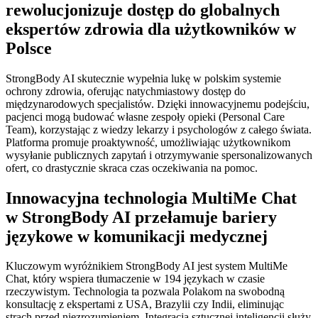
rewolucjonizuje dostęp do globalnych
ekspertów zdrowia dla użytkowników w
Polsce
StrongBody AI skutecznie wypełnia lukę w polskim systemie
ochrony zdrowia, oferując natychmiastowy dostęp do
międzynarodowych specjalistów. Dzięki innowacyjnemu podejściu,
pacjenci mogą budować własne zespoły opieki (Personal Care
Team), korzystając z wiedzy lekarzy i psychologów z całego świata.
Platforma promuje proaktywność, umożliwiając użytkownikom
wysyłanie publicznych zapytań i otrzymywanie spersonalizowanych
ofert, co drastycznie skraca czas oczekiwania na pomoc.
Innowacyjna technologia MultiMe Chat
w StrongBody AI przełamuje bariery
językowe w komunikacji medycznej
Kluczowym wyróżnikiem StrongBody AI jest system MultiMe
Chat, który wspiera tłumaczenie w 194 językach w czasie
rzeczywistym. Technologia ta pozwala Polakom na swobodną
konsultację z ekspertami z USA, Brazylii czy Indii, eliminując
strach przed niezrozumieniem. Integracja sztucznej inteligencji służy