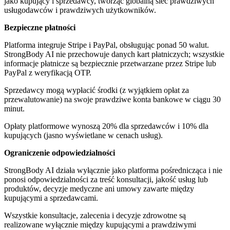
jako kupujący i sprzedawcy, tworząc globalną sieć prawdziwych
usługodawców i prawdziwych użytkowników.
Bezpieczne płatności
Platforma integruje Stripe i PayPal, obsługując ponad 50 walut.
StrongBody AI nie przechowuje danych kart płatniczych; wszystkie
informacje płatnicze są bezpiecznie przetwarzane przez Stripe lub
PayPal z weryfikacją OTP.
Sprzedawcy mogą wypłacić środki (z wyjątkiem opłat za
przewalutowanie) na swoje prawdziwe konta bankowe w ciągu 30
minut.
Opłaty platformowe wynoszą 20% dla sprzedawców i 10% dla
kupujących (jasno wyświetlane w cenach usług).
Ograniczenie odpowiedzialności
StrongBody AI działa wyłącznie jako platforma pośrednicząca i nie
ponosi odpowiedzialności za treść konsultacji, jakość usług lub
produktów, decyzje medyczne ani umowy zawarte między
kupującymi a sprzedawcami.
Wszystkie konsultacje, zalecenia i decyzje zdrowotne są
realizowane wyłącznie między kupującymi a prawdziwymi