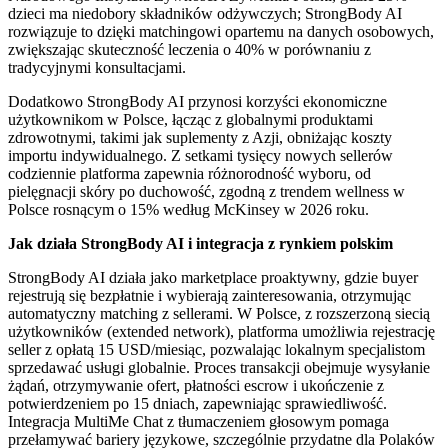
dzieci ma niedobory składników odżywczych; StrongBody AI
rozwiązuje to dzięki matchingowi opartemu na danych osobowych,
zwiększając skuteczność leczenia o 40% w porównaniu z
tradycyjnymi konsultacjami.
Dodatkowo StrongBody AI przynosi korzyści ekonomiczne
użytkownikom w Polsce, łącząc z globalnymi produktami
zdrowotnymi, takimi jak suplementy z Azji, obniżając koszty
importu indywidualnego. Z setkami tysięcy nowych sellerów
codziennie platforma zapewnia różnorodność wyboru, od
pielęgnacji skóry po duchowość, zgodną z trendem wellness w
Polsce rosnącym o 15% według McKinsey w 2026 roku.
Jak działa StrongBody AI i integracja z rynkiem polskim
StrongBody AI działa jako marketplace proaktywny, gdzie buyer
rejestrują się bezpłatnie i wybierają zainteresowania, otrzymując
automatyczny matching z sellerami. W Polsce, z rozszerzoną siecią
użytkowników (extended network), platforma umożliwia rejestrację
seller z opłatą 15 USD/miesiąc, pozwalając lokalnym specjalistom
sprzedawać usługi globalnie. Proces transakcji obejmuje wysyłanie
żądań, otrzymywanie ofert, płatności escrow i ukończenie z
potwierdzeniem po 15 dniach, zapewniając sprawiedliwość.
Integracja MultiMe Chat z tłumaczeniem głosowym pomaga
przełamywać bariery językowe, szczególnie przydatne dla Polaków