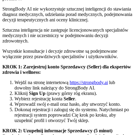
StrongBody AI nie wykorzystuje sztucznej inteligencji do stawiania
diagnoz medycznych, udzielania porad medycznych, podejmowania
decyzji terapeutycznych ani oceny klinicznej.
Sztuczna inteligencja nie zastępuje licencjonowanych specjalistów
medycznych i nie uczestniczy w podejmowaniu decyzji
zdrowotnych.
Wszystkie konsultacje i decyzje zdrowotne są podejmowane
wyłącznie przez prawdziwych specjalistów i użytkowników.
KROK 1: Zarejestruj konto Sprzedawcy (Seller) dla ekspertów
zdrowia i wellness:
Wejdź na stronę internetową
https://strongbody.ai
lub
dowolny link należący do StrongBody AI.
Kliknij
Sign Up
(prawy górny róg ekranu).
Wybierz rejestrację konta
Seller
.
Wprowadź swój e-mail oraz hasło, aby utworzyć konto.
Dokonaj rejestracji i zaloguj się do systemu. Natychmiast po
rejestracji system poprowadzi Cię krok po kroku, aby
uzupełnić profil i otworzyć Twój sklep.
KROK 2: Uzupełnij informacje Sprzedawcy (5 minut)