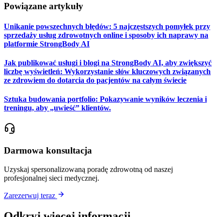
Powiązane artykuły
Unikanie powszechnych błędów: 5 najczęstszych pomyłek przy
sprzedaży usług zdrowotnych online i sposoby ich naprawy na
platformie StrongBody AI
Jak publikować usługi i blogi na StrongBody AI, aby zwiększyć
liczbę wyświetleń: Wykorzystanie słów kluczowych związanych
ze zdrowiem do dotarcia do pacjentów na całym świecie
Sztuka budowania portfolio: Pokazywanie wyników leczenia i
treningu, aby „uwieść” klientów.
Darmowa konsultacja
Uzyskaj spersonalizowaną poradę zdrowotną od naszej
profesjonalnej sieci medycznej.
Zarezerwuj teraz
Odkryj więcej informacji