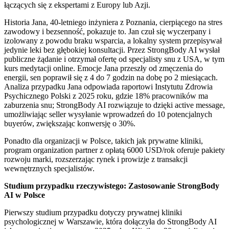
łączących się z ekspertami z Europy lub Azji.
Historia Jana, 40-letniego inżyniera z Poznania, cierpiącego na stres
zawodowy i bezsenność, pokazuje to. Jan czuł się wyczerpany i
izolowany z powodu braku wsparcia, a lokalny system przepisywał
jedynie leki bez głębokiej konsultacji. Przez StrongBody AI wysłał
publiczne żądanie i otrzymał ofertę od specjalisty snu z USA, w tym
kurs medytacji online. Emocje Jana przeszły od zmęczenia do
energii, sen poprawił się z 4 do 7 godzin na dobę po 2 miesiącach.
Analiza przypadku Jana odpowiada raportowi Instytutu Zdrowia
Psychicznego Polski z 2025 roku, gdzie 18% pracowników ma
zaburzenia snu; StrongBody AI rozwiązuje to dzięki active message,
umożliwiając seller wysyłanie wprowadzeń do 10 potencjalnych
buyerów, zwiększając konwersję o 30%.
Ponadto dla organizacji w Polsce, takich jak prywatne kliniki,
program organization partner z opłatą 6000 USD/rok oferuje pakiety
rozwoju marki, rozszerzając rynek i prowizje z transakcji
wewnętrznych specjalistów.
Studium przypadku rzeczywistego: Zastosowanie StrongBody
AI w Polsce
Pierwszy studium przypadku dotyczy prywatnej kliniki
psychologicznej w Warszawie, która dołączyła do StrongBody AI