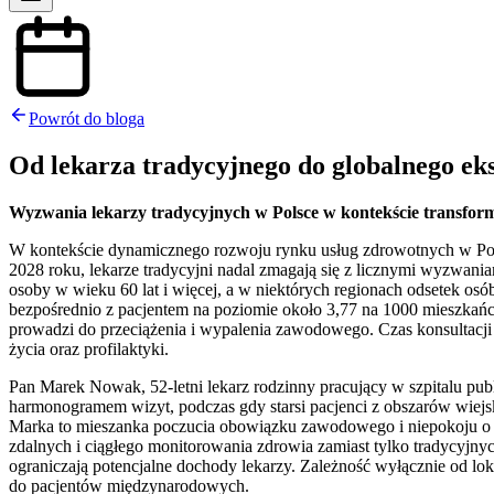
Powrót do bloga
Od lekarza tradycyjnego do globalnego ek
Wyzwania lekarzy tradycyjnych w Polsce w kontekście transfor
W kontekście dynamicznego rozwoju rynku usług zdrowotnych w Po
2028 roku, lekarze tradycyjni nadal zmagają się z licznymi wyzwani
osoby w wieku 60 lat i więcej, a w niektórych regionach odsetek os
bezpośrednio z pacjentem na poziomie około 3,77 na 1000 mieszkańców
prowadzi do przeciążenia i wypalenia zawodowego. Czas konsultacji 
życia oraz profilaktyki.
Pan Marek Nowak, 52-letni lekarz rodzinny pracujący w szpitalu pu
harmonogramem wizyt, podczas gdy starsi pacjenci z obszarów wiej
Marka to mieszanka poczucia obowiązku zawodowego i niepokoju o to,
zdalnych i ciągłego monitorowania zdrowia zamiast tylko tradycyjnyc
ograniczają potencjalne dochody lekarzy. Zależność wyłącznie od loka
do pacjentów międzynarodowych.