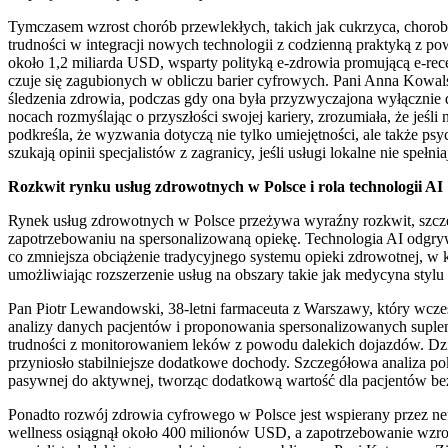
Tymczasem wzrost chorób przewlekłych, takich jak cukrzyca, choroby
trudności w integracji nowych technologii z codzienną praktyką z pow
około 1,2 miliarda USD, wsparty polityką e-zdrowia promującą e-recep
czuje się zagubionych w obliczu barier cyfrowych. Pani Anna Kowalska,
śledzenia zdrowia, podczas gdy ona była przyzwyczajona wyłącznie d
nocach rozmyślając o przyszłości swojej kariery, zrozumiała, że jeśli
podkreśla, że wyzwania dotyczą nie tylko umiejętności, ale także ps
szukają opinii specjalistów z zagranicy, jeśli usługi lokalne nie spełn
Rozkwit rynku usług zdrowotnych w Polsce i rola technologii AI
Rynek usług zdrowotnych w Polsce przeżywa wyraźny rozkwit, szczegó
zapotrzebowaniu na spersonalizowaną opiekę. Technologia AI odgryw
co zmniejsza obciążenie tradycyjnego systemu opieki zdrowotnej, w któ
umożliwiając rozszerzenie usług na obszary takie jak medycyna stylu
Pan Piotr Lewandowski, 38-letni farmaceuta z Warszawy, który wcze
analizy danych pacjentów i proponowania spersonalizowanych suplem
trudności z monitorowaniem leków z powodu dalekich dojazdów. Dzięki
przyniosło stabilniejsze dodatkowe dochody. Szczegółowa analiza pok
pasywnej do aktywnej, tworząc dodatkową wartość dla pacjentów bez 
Ponadto rozwój zdrowia cyfrowego w Polsce jest wspierany przez neu
wellness osiągnął około 400 milionów USD, a zapotrzebowanie wzros