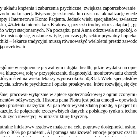
 układu krążenia i zaburzenia psychiczne, zwiększa zapotrzebowanie 
odu braku specjalistycznego szkolenia lub czasu na aktualizację wiedz
ty i Internetowe Konto Pacjenta. Jednak wielu specjalistów, zwłaszcza
 45-letnia internistka z Krakowa, przeszła trudny okres adaptacji, gdy
o wizyt stacjonarnych. Na początku pani Anna odczuwała niepokój, oba
 nie dostosuje się, zostanie w tyle, podczas gdy sektor prywatny i opie
ychiki – lekarze tradycyjni muszą równoważyć wieloletni prestiż zawo
iają oczekiwań.
lnie w segmencie prywatnym i digital health, gdzie wydatki na opiek
a kluczową rolę w przyspieszaniu diagnostyki, monitorowaniu chorób
rym średnia wieku lekarzy wynosi około 50,8 lat. Wielu specjalistów do
 życia, zdrowie psychiczne i opieka proaktywna, które rozwijają się d
śniej pracował wyłącznie w aptece społecznościowej z ograniczonymi
entów odżywczych. Historia pana Piotra jest pełna emocji – opowiada
 prostemu narzędziu AI pan Piotr wysłał zdalną poradę, a pacjent nie
azuje, że połączenie rzeczywistych danych z polskiego rynku z technol
dużych inwestycji w infrastrukturę fizyczną.
tralne inicjatywy rządowe mające na celu poprawę dostępności usług,
ło o 30% po pandemii. AI pomaga analizować emocje poprzez czat lub