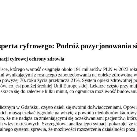
sperta cyfrowego: Podróż pozycjonowania si
macji cyfrowej ochrony zdrowia
lsce, którego wartość osiągnęła około 191 miliardów PLN w 2023 r
ami wynikającymi z rosnącego zapotrzebowania na opiekę zdrowotną w 
ób powyżej 70. roku życia przekracza 21%. System opieki zdrowotnej p
, co jest poniżej średniej Unii Europejskiej. Lekarze często przyjmuj
skraca się do zaledwie kilku minut, co ogranicza możliwość budowania
blicznym w Gdańsku, często dzieli się swoimi doświadczeniami. Opowi
skich muszą czekać tygodnie na wizytę z powodu niedoborów kadrowyc
 że nie nadąża za zmieniającymi się oczekiwaniami pacjentów, którzy 
h wizyt okresowych. Szczegółowa analiza jego sytuacji pokazuje, że te
lnego systemu sprawia, że możliwości rozszerzenia działalności poza g