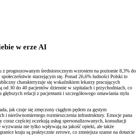
ebie w erze AI
oku z prognozowanym średniorocznym wzrostem na poziomie 8,3% do
społeczeństwie starzejącym się. Ponad 26,6% ludności Polski to
ubliczny charakteryzuje się wskaźnikiem lekarzy pracujących
ą od 30 do 40 pacjentów dziennie w szpitalach i przychodniach, co
 głębszych relacji z pacjentami i szczegółowego omawiania stylu
ada, jak czuje się zmęczony ciągłym pędem za gęstym
h i nierównomiernego rozmieszczenia infrastruktury. Emocje pana
coraz częściej oczekują usług spersonalizowanych, konsultacji
 wyzwania nie tylko wpływają na jakość opieki, ale także
ranice kraju są praktycznie zerowe, co zmniejsza szanse na dotarcie