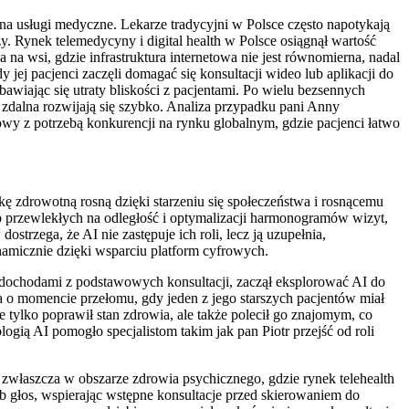
na usługi medyczne. Lekarze tradycyjni w Polsce często napotykają
y. Rynek telemedycyny i digital health w Polsce osiągnął wartość
 na wsi, gdzie infrastruktura internetowa nie jest równomierna, nadal
 jej pacjenci zaczęli domagać się konsultacji wideo lub aplikacji do
wiając się utraty bliskości z pacjentami. Po wielu bezsennych
ka zdalna rozwijają się szybko. Analiza przypadku pani Anny
dowy z potrzebą konkurencji na rynku globalnym, gdzie pacjenci łatwo
ę zdrowotną rosną dzięki starzeniu się społeczeństwa i rosnącemu
 przewlekłych na odległość i optymalizacji harmonogramów wizyt,
strzega, że AI nie zastępuje ich roli, lecz ją uzupełnia,
ynamicznie dzięki wsparciu platform cyfrowych.
 dochodami z podstawowych konsultacji, zaczął eksplorować AI do
 o momencie przełomu, gdy jeden z jego starszych pacjentów miał
 tylko poprawił stan zdrowia, ale także polecił go znajomym, co
ogią AI pomogło specjalistom takim jak pan Piotr przejść od roli
 zwłaszcza w obszarze zdrowia psychicznego, gdzie rynek telehealth
 głos, wspierając wstępne konsultacje przed skierowaniem do